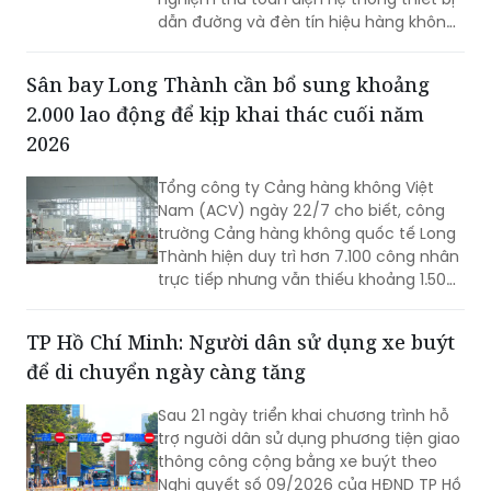
dẫn đường và đèn tín hiệu hàng không
mới được đầu tư cải tạo. Đợt bay hiệu
chuẩn này nhằm sẵn sàng cho việc sân
Sân bay Long Thành cần bổ sung khoảng
bay Liên Khương khai thác trở lại vào
2.000 lao động để kịp khai thác cuối năm
ngày 19/8.
2026
Tổng công ty Cảng hàng không Việt
Nam (ACV) ngày 22/7 cho biết, công
trường Cảng hàng không quốc tế Long
Thành hiện duy trì hơn 7.100 công nhân
trực tiếp nhưng vẫn thiếu khoảng 1.500
- 2.000 lao động tại một số gói thầu
trọng điểm. Trong bối cảnh dự án bước
TP Hồ Chí Minh: Người dân sử dụng xe buýt
vào giai đoạn nước rút và chịu tác
để di chuyển ngày càng tăng
động của mùa mưa, ACV đang yêu cầu
các nhà thầu tăng cường nhân lực, tổ
Sau 21 ngày triển khai chương trình hỗ
chức thi công 3 ca, 4 kíp để bảo đảm
trợ người dân sử dụng phương tiện giao
vận hành thử từ tháng 9 và khai thác
thông công cộng bằng xe buýt theo
thương mại vào cuối năm 2026.
Nghị quyết số 09/2026 của HĐND TP Hồ