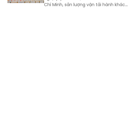
Chí Minh, sản lượng vận tải hành khách
công cộng tiếp tục ghi nhận mức tăng
trưởng tích cực, cho thấy hiệu quả
bước đầu của chính sách và xu hướng
gia tăng sử dụng xe buýt của người
dân.