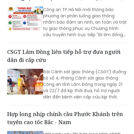
trung tâm kinh tế, đô thị, cửa khẩu,
Công an TP Hà Nội mới thông báo
cảng biển, cảng hàng không cùng các
phương án phân luồng giao thông
đầu mối giao thông quan trọng.
nhằm bảo đảm an ninh, an toàn và trật
tự giao thông phục vụ Chương trình
cầu truyền hình trực tiếp "Đi tìm đồng
đội – Sao sáng dẫn đường", diễn ra lúc
20h ngày 26/7 tại Đài tưởng niệm các
CSGT Lâm Đồng liên tiếp hỗ trợ đưa người
Anh hùng liệt sĩ, phường Ba Đình.
dân đi cấp cứu
Đội Cảnh sát giao thông (CSGT) đường
bộ số 4, Phòng Cảnh sát giao thông
Công an tỉnh Lâm Đồng trong ngày 21
và 22/7 đã kịp thời đưa, hỗ trợ người
dân đến bệnh viện cấp cứu kịp thời.
Hợp long nhịp chính cầu Phước Khánh trên
tuyến cao tốc Bắc - Nam