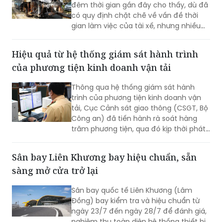
đêm thời gian gần đây cho thấy, dù đã
có quy định chặt chẽ về vấn đề thời
gian làm việc của tài xế, nhưng nhiều
doanh nghiệp và người lái xe vẫn cố
tình vi phạm; gây ra những hậu quả
Hiệu quả từ hệ thống giám sát hành trình
thảm khốc.
của phương tiện kinh doanh vận tải
Thông qua hệ thống giám sát hành
trình của phương tiện kinh doanh vận
tải, Cục Cảnh sát giao thông (CSGT, Bộ
Công an) đã tiến hành rà soát hàng
trăm phương tiện, qua đó kịp thời phát
hiện và xử lý nhiều trường hợp vi phạm.
Sân bay Liên Khương bay hiệu chuẩn, sẵn
sàng mở cửa trở lại
Sân bay quốc tế Liên Khương (Lâm
Đồng) bay kiểm tra và hiệu chuẩn từ
ngày 23/7 đến ngày 28/7 để đánh giá,
nghiệm thu toàn diện hệ thống thiết bị