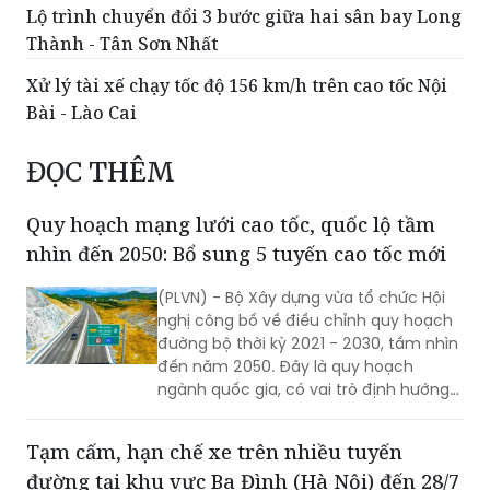
Lộ trình chuyển đổi 3 bước giữa hai sân bay Long
Thành - Tân Sơn Nhất
Xử lý tài xế chạy tốc độ 156 km/h trên cao tốc Nội
Bài - Lào Cai
ĐỌC THÊM
Quy hoạch mạng lưới cao tốc, quốc lộ tầm
nhìn đến 2050: Bổ sung 5 tuyến cao tốc mới
(PLVN) - Bộ Xây dựng vừa tổ chức Hội
nghị công bố về điều chỉnh quy hoạch
đường bộ thời kỳ 2021 - 2030, tầm nhìn
đến năm 2050. Đây là quy hoạch
ngành quốc gia, có vai trò định hướng
phát triển hệ thống đường bộ trên
phạm vi cả nước; là cơ sở để quản lý,
Tạm cấm, hạn chế xe trên nhiều tuyến
huy động nguồn lực đầu tư, tăng
đường tại khu vực Ba Đình (Hà Nội) đến 28/7
cường liên kết vùng và kết nối các