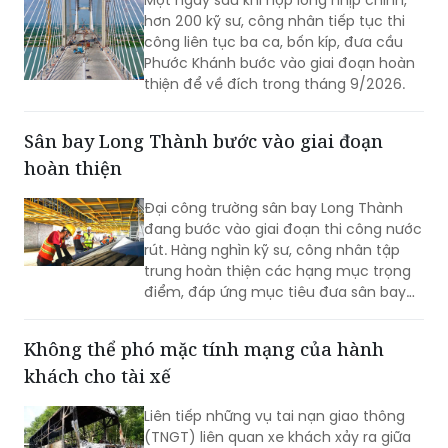
Một ngày sau khi hợp long nhịp chính,
hơn 200 kỹ sư, công nhân tiếp tục thi
công liên tục ba ca, bốn kíp, đưa cầu
Phước Khánh bước vào giai đoạn hoàn
thiện để về đích trong tháng 9/2026.
Sân bay Long Thành bước vào giai đoạn
hoàn thiện
Đại công trường sân bay Long Thành
đang bước vào giai đoạn thi công nước
rút. Hàng nghìn kỹ sư, công nhân tập
trung hoàn thiện các hạng mục trọng
điểm, đáp ứng mục tiêu đưa sân bay
vào khai thác thương mại cuối năm
2026.
Không thể phó mặc tính mạng của hành
khách cho tài xế
Liên tiếp những vụ tai nạn giao thông
(TNGT) liên quan xe khách xảy ra giữa