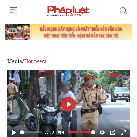
Trang chủ Hà Nội: Ngày đầu nghỉ
Media
Hot news
/
Phát
03:13