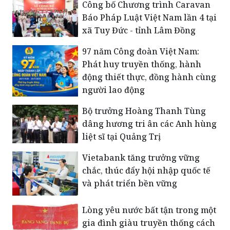
Công bố Chương trình Caravan
Báo Pháp Luật Việt Nam lần 4 tại
xã Tuy Đức - tỉnh Lâm Đồng
​97 năm Công đoàn Việt Nam:
Phát huy truyền thống, hành
động thiết thực, đồng hành cùng
người lao động
Bộ trưởng Hoàng Thanh Tùng
dâng hương tri ân các Anh hùng
liệt sĩ tại Quảng Trị
Vietabank tăng trưởng vững
chắc, thúc đẩy hội nhập quốc tế
và phát triển bền vững
Lòng yêu nước bất tận trong một
gia đình giàu truyền thống cách