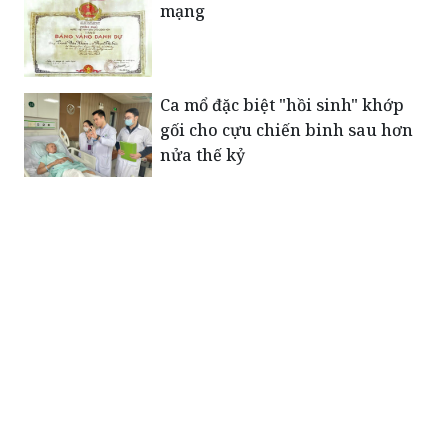
mạng
Ca mổ đặc biệt "hồi sinh" khớp
gối cho cựu chiến binh sau hơn
nửa thế kỷ
Cảnh báo đợt mưa lũ mới tại các
tỉnh miền núi phía Bắc
Mẹ Việt Nam anh hùng - biểu
tượng của sự hy sinh, động lực
cho thế hệ trẻ hôm nay