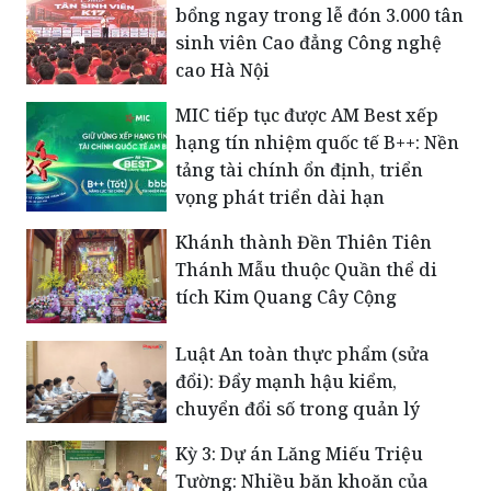
bổng ngay trong lễ đón 3.000 tân
sinh viên Cao đẳng Công nghệ
cao Hà Nội
MIC tiếp tục được AM Best xếp
hạng tín nhiệm quốc tế B++: Nền
tảng tài chính ổn định, triển
vọng phát triển dài hạn
Khánh thành Đền Thiên Tiên
Thánh Mẫu thuộc Quần thể di
tích Kim Quang Cây Cộng
Luật An toàn thực phẩm (sửa
đổi): Đẩy mạnh hậu kiểm,
chuyển đổi số trong quản lý
Kỳ 3: Dự án Lăng Miếu Triệu
Tường: Nhiều băn khoăn của