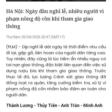
Phát
Tắt
Cài
Chế
Xem
tiếng
đặt
độ
toàn
Hà Nội: Ngày đầu nghỉ lễ, nhiều người vi
hình
màn
phạm nồng độ cồn khi tham gia giao
trong
hình
thông
hình
Thứ Năm 30/04/2026 20:47 (GMT+7)
(PLM) - Dịp nghỉ lễ dài ngày là thời điểm nhu cầu
đi lại, gặp gỡ, liên hoan của người dân tăng cao.
Tuy nhiên, đây cũng là lúc tiềm ẩn nhiều nguy cơ
tai nạn giao thông, đặc biệt liên quan đến việc sử
dụng rượu bia khi tham gia giao thông. Trước
thực tế đó, lực lượng Cảnh sát giao thông đã
đồng loạt ra quân, tăng cường kiểm tra, xử lý vi
phạm nồng độ cồn nhằm bảo đảm an toàn cho
người dân.
Thành Lương - Thủy Tiên - Anh Trần - Minh Anh