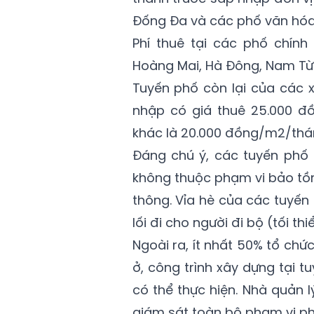
Đống Đa và các phố văn hóa
Phí thuê tại các phố chính
Hoàng Mai, Hà Đông, Nam Từ 
Tuyến phố còn lại của các x
nhập có giá thuê 25.000 đ
khác là 20.000 đồng/m2/thá
Đáng chú ý, các tuyến phố t
không thuộc phạm vi bảo tồn 
thông. Vỉa hè của các tuyến
lối đi cho người đi bộ (tối thi
Ngoài ra, ít nhất 50% tổ chứ
ở, công trình xây dựng tại t
có thể thực hiện. Nhà quản
giám sát toàn bộ phạm vi phầ