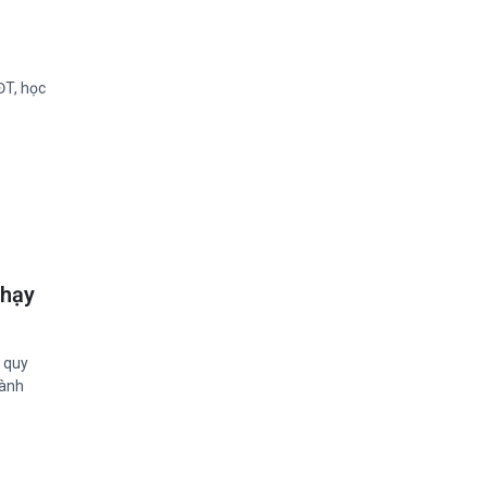
ĐT, học
chạy
ề quy
hành