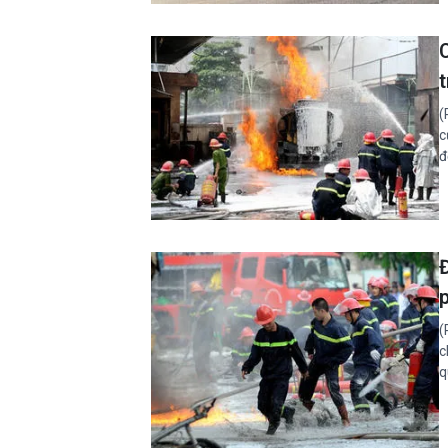
(
c
đ
(
c
q