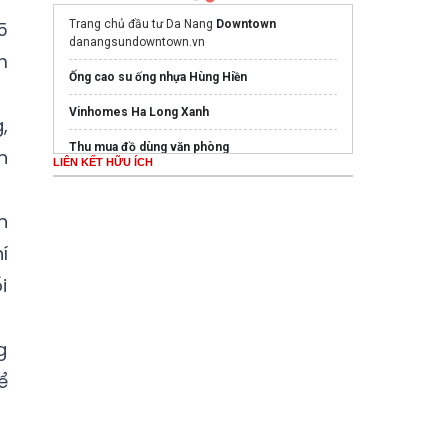
5
Trang chủ đầu tư Da Nang
Downtown
danangsundowntown.vn
m
Ống cao su ống nhựa Hùng Hiền
Vinhomes Ha Long Xanh
,
Thu mua đồ dùng văn phòng
n
LIÊN KẾT HỮU ÍCH
Ghế ăn bọc nệm
phù hợp mọi không gian
n
Bất động sản
í
two way shuttle
i
Dịch vụ chỉnh sửa luận văn
uy tín
Ghế Massage PoongSan chính hãng
poongsankorea.vn
g
Mua nước hoa chính hãng tại
Tprofumo.com
ể