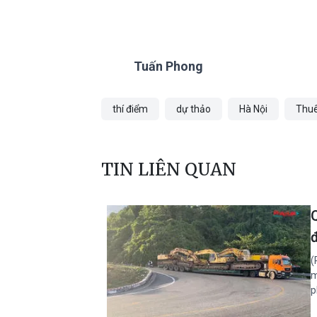
Tuấn Phong
thí điểm
dự thảo
Hà Nội
Thuê
TIN LIÊN QUAN
(
m
p