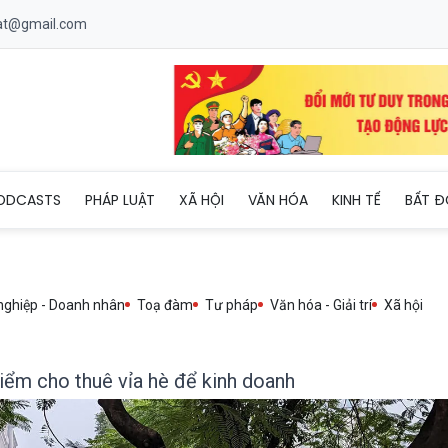
uat@gmail.com
về việc thí điểm cho thuê vỉa hè để kinh doanh
ODCASTS
PHÁP LUẬT
XÃ HỘI
VĂN HÓA
KINH TẾ
BẤT Đ
nghiệp - Doanh nhân
Toạ đàm
Tư pháp
Văn hóa - Giải trí
Xã hội
 điểm cho thuê vỉa hè để kinh doanh