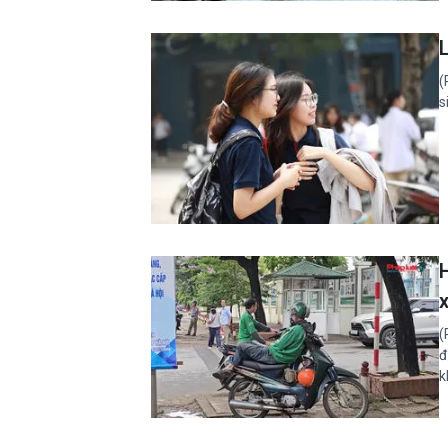
(
s
(
đ
k