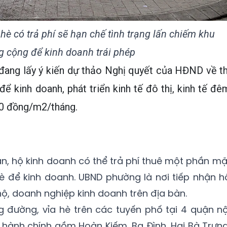
 hè có trả phí sẽ hạn chế tình trạng lấn chiếm khu
g cộng để kinh doanh trái phép
đang lấy ý kiến dự thảo Nghị quyết của HĐND về th
để kinh doanh, phát triển kinh tế đô thị, kinh tế đê
00 đồng/m2/tháng.
ân, hộ kinh doanh có thể trả phí thuê một phần mặ
è để kinh doanh. UBND phường là nơi tiếp nhận h
hộ, doanh nghiệp kinh doanh trên địa bàn.
g đường, vỉa hè trên các tuyến phố tại 4 quận nộ
 hành chính gồm Hoàn Kiếm, Ba Đình, Hai Bà Trưng