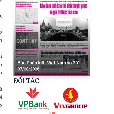
,
p
h
ư
Báo Pháp luật Việt Nam số 201
o
07/08/2026
o
ĐỐI TÁC
à
i
o