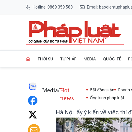
Hotline: 0869 359 588
Email: baodientuphapl
Trang chủ Hà Nội lấy ý kiến 
THỜI SỰ
TƯ PHÁP
MEDIA
QUỐC TẾ
P
Media
Hot
/
Bất động sản
Doanh 
news
Ống kính pháp luật
Hà Nội lấy ý kiến về việc thí