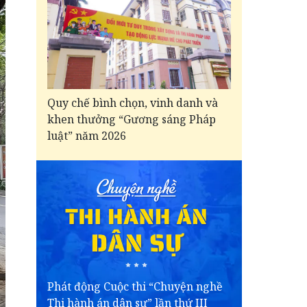
Quy chế bình chọn, vinh danh và
khen thưởng “Gương sáng Pháp
luật” năm 2026
Phát động Cuộc thi “Chuyện nghề
Thi hành án dân sự” lần thứ III