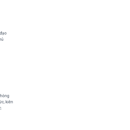
 đạo
hủ
phòng
c, kiên
c.