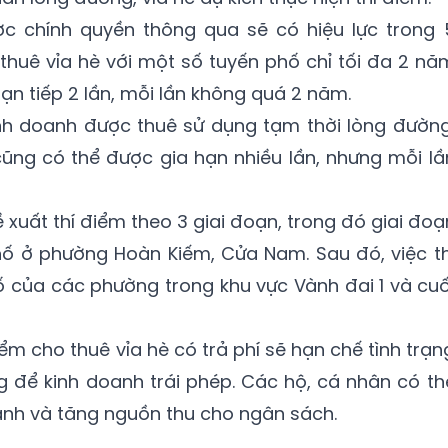
c chính quyền thông qua sẽ có hiệu lực trong 
 thuê vỉa hè với một số tuyến phố chỉ tối đa 2 nă
ạn tiếp 2 lần, mỗi lần không quá 2 năm.
inh doanh được thuê sử dụng tạm thời lòng đường
ũng có thể được gia hạn nhiều lần, nhưng mỗi lầ
xuất thí điểm theo 3 giai đoạn, trong đó giai đoạ
hố ở phường Hoàn Kiếm, Cửa Nam. Sau đó, việc th
 của các phường trong khu vực Vành đai 1 và cuố
ểm cho thuê vỉa hè có trả phí sẽ hạn chế tình trạn
 để kinh doanh trái phép. Các hộ, cá nhân có th
anh và tăng nguồn thu cho ngân sách.