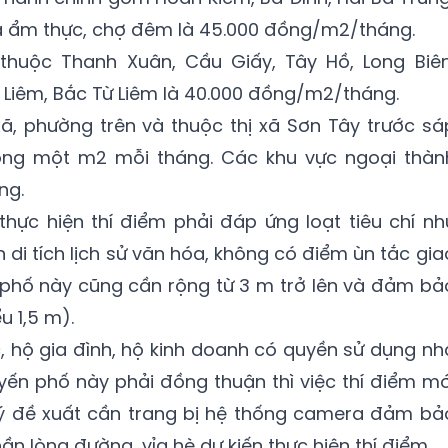
 ẩm thực, chợ đêm là 45.000 đồng/m2/tháng.
 thuộc Thanh Xuân, Cầu Giấy, Tây Hồ, Long Biên
Liêm, Bắc Từ Liêm là 40.000 đồng/m2/tháng.
ã, phường trên và thuộc thị xã Sơn Tây trước sá
ồng một m2 mỗi tháng. Các khu vực ngoại thàn
ng.
hực hiện thí điểm phải đáp ứng loạt tiêu chí nh
di tích lịch sử văn hóa, không có điểm ùn tắc gia
 phố này cũng cần rộng từ 3 m trở lên và đảm bả
ểu 1,5 m).
c, hộ gia đình, hộ kinh doanh có quyền sử dụng nh
uyến phố này phải đồng thuận thì việc thí điểm mớ
 lý đề xuất cần trang bị hệ thống camera đảm bả
n lòng đường, vỉa hè dự kiến thực hiện thí điểm.