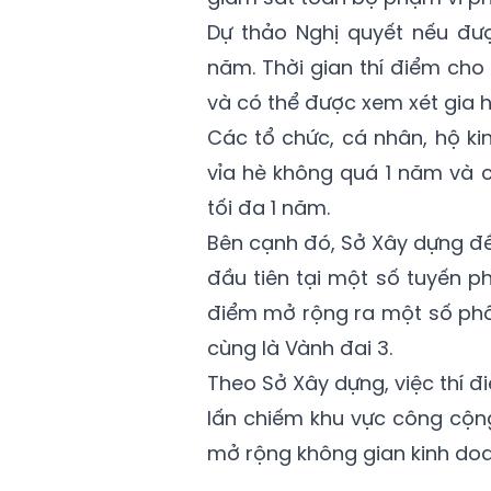
Dự thảo Nghị quyết nếu đượ
năm. Thời gian thí điểm cho
và có thể được xem xét gia h
Các tổ chức, cá nhân, hộ k
vỉa hè không quá 1 năm và c
tối đa 1 năm.
Bên cạnh đó, Sở Xây dựng đề 
đầu tiên tại một số tuyến p
điểm mở rộng ra một số phố
cùng là Vành đai 3.
Theo Sở Xây dựng, việc thí đi
lấn chiếm khu vực công cộng
mở rộng không gian kinh do