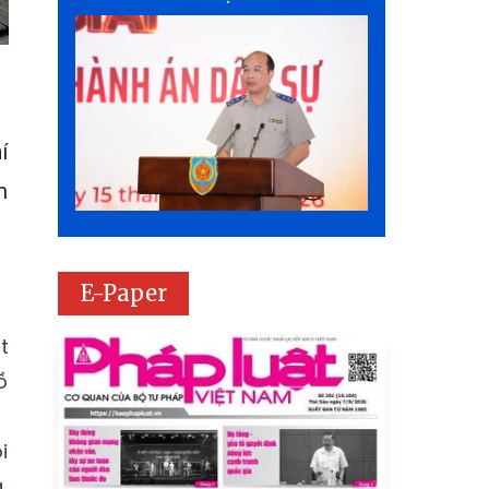
í
m
E-Paper
t
ồ
i
,