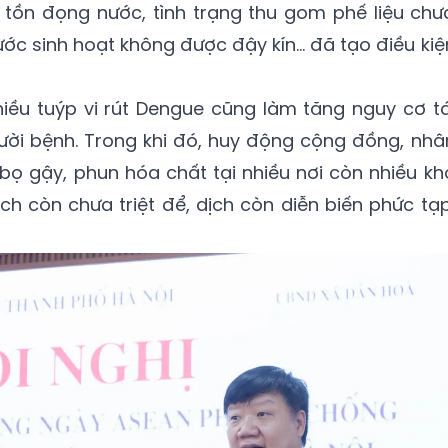
 tồn đọng nước, tình trạng thu gom phế liệu chư
ước sinh hoạt không được đậy kín… đã tạo điều kiệ
hiều tuýp vi rút Dengue cũng làm tăng nguy cơ tá
ười bệnh. Trong khi đó, huy động cộng đồng, nhâ
t bọ gậy, phun hóa chất tại nhiều nơi còn nhiều kh
ịch còn chưa triệt để, dịch còn diễn biến phức tạp