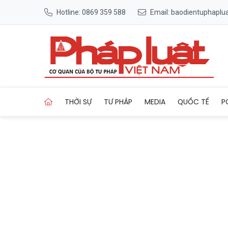
Hotline: 0869 359 588
Email: baodientuphapl
Trang chủ Hà Nội khẳng định
THỜI SỰ
TƯ PHÁP
MEDIA
QUỐC TẾ
P