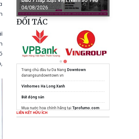
a
04/08/2026
n
ĐỐI TÁC
i
n
ó
,
Trang chủ đầu tư Da Nang
Downtown
danangsundowntown.vn
Vinhomes Ha Long Xanh
Bất động sản
Mua nước hoa chính hãng tại
Tprofumo.com
LIÊN KẾT HỮU ÍCH
Ghế Massage PoongSan chính hãng
poongsankorea.vn
sửa chữa điện tử điện lạnh