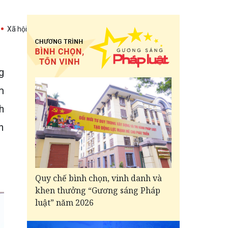
Xã hội
g
m
h
h
Quy chế bình chọn, vinh danh và
khen thưởng “Gương sáng Pháp
luật” năm 2026