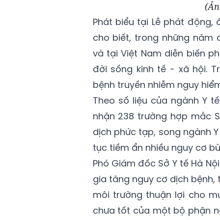
(Ản
Phát biểu tại Lễ phát động
cho biết, trong những năm q
và tại Việt Nam diễn biến p
đời sống kinh tế - xã hội. 
bệnh truyền nhiễm nguy hiể
Theo số liệu của ngành Y t
nhận 238 trường hợp mắc SX
dịch phức tạp, song ngành Y 
tục tiềm ẩn nhiều nguy cơ bù
Phó Giám đốc Sở Y tế Hà Nộ
gia tăng nguy cơ dịch bệnh, 
môi trường thuận lợi cho mu
chưa tốt của một bộ phận ng