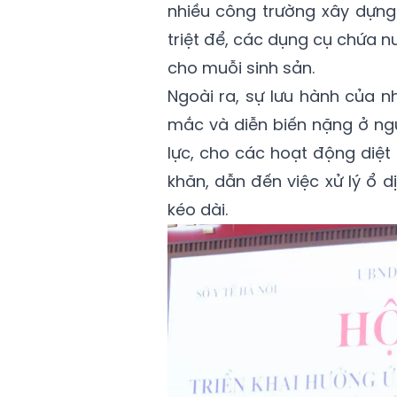
nhiều công trường xây dựng
triệt để, các dụng cụ chứa n
cho muỗi sinh sản.
Ngoài ra, sự lưu hành của n
mắc và diễn biến nặng ở ng
lực, cho các hoạt động diệ
khăn, dẫn đến việc xử lý ổ d
kéo dài.