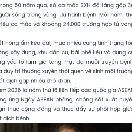
. Trong 50 năm qua, số ca mắc SXH đã tăng gấp 3
người sống trong vùng lưu hành bệnh. Mỗi năm, th
 triệu ca mắc và khoảng 24.000 trường hợp tử von
iết nóng ẩm kéo dài, mưa nhiều cùng tình trạng tồ
ng xây dựng, khu dân cư, bãi phế liệu và dụng c
ng yếu tố làm gia tăng mật độ muỗi truyền bệnh
a duy trì thường xuyên thói quen vệ sinh môi trườn
t dịch gặp nhiều khó khăn.
 2026 là năm thứ 16 liên tiếp các quốc gia ASEA
ng ứng Ngày ASEAN phòng, chống sốt xuất huyế
ận thức cộng đồng và thúc đẩy sự phối hợp giữ
 dịch bệnh.