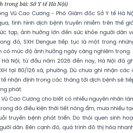
h trong bài: Sở Y tế Hà Nội)
, ông Vũ Cao Cương - Phó Giám đốc Sở Y tế Hà Nộ
ua, tình hình dịch bệnh truyền nhiễm trên thế giớ
hức tạp, ảnh hưởng lớn đến sức khỏe người dân v
Trong đó, SXH Dengue tiếp tục là một trong nhữn
m có mức độ ảnh hưởng ngày càng nghiêm trọng.
ế Hà Nội, từ đầu năm 2026 đến nay, Hà Nội đã gh
H tại 80/126 xã, phường. Dù chưa ghi nhận các 
tế nhận định trong các tháng tới dịch bệnh sẽ tiế
ng phát.
i Vũ Cao Cương cho biết có nhiều nguyên nhân là
trong đó điều kiện thời tiết nóng ẩm, mưa nhiều tạ
ỗi truyền bệnh phát triển. Do thói quen sinh hoạ
ười dân. Bên cạnh đó, quá trình đô thị hóa nhanh