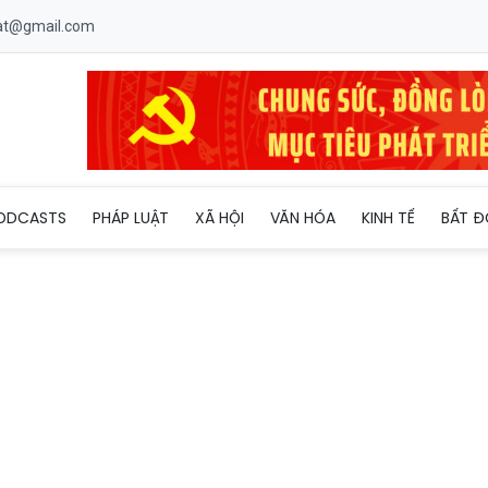
uat@gmail.com
 quyết tâm kiểm soát hiệu quả dịch sốt xuất huyết
ODCASTS
PHÁP LUẬT
XÃ HỘI
VĂN HÓA
KINH TẾ
BẤT Đ