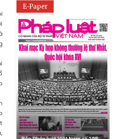
E-Paper
i
i
à
g
i
ổ
p
m
o
t
,
Báo Pháp luật Việt Nam số 198