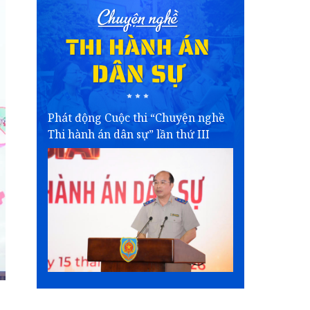
Phát động Cuộc thi “Chuyện nghề
Thi hành án dân sự” lần thứ III