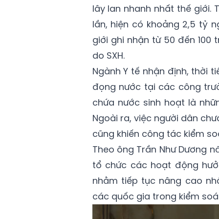
lây lan nhanh nhất thế giới
lần, hiện có khoảng 2,5 tỷ 
giới ghi nhận từ 50 đến 100
do SXH.
Ngành Y tế nhận định, thời t
đọng nước tại các công trườ
chứa nước sinh hoạt là nhữ
Ngoài ra, việc người dân chư
cũng khiến công tác kiểm soá
Theo ông Trần Như Dương năm
tổ chức các hoạt động hưở
nhằm tiếp tục nâng cao nh
các quốc gia trong kiểm soát