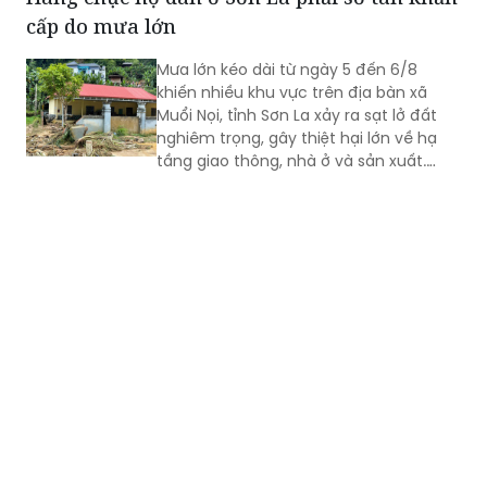
cấp do mưa lớn
Mưa lớn kéo dài từ ngày 5 đến 6/8
khiến nhiều khu vực trên địa bàn xã
Muổi Nọi, tỉnh Sơn La xảy ra sạt lở đất
nghiêm trọng, gây thiệt hại lớn về hạ
tầng giao thông, nhà ở và sản xuất.
Chính quyền địa phương đã khẩn
trương sơ tán 84 hộ dân ra khỏi khu vực
nguy hiểm.