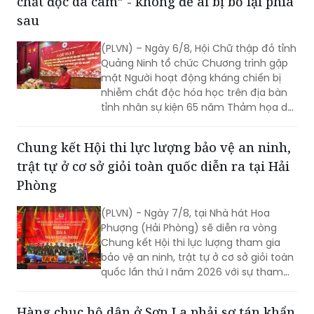
chất độc da cam” - không để ai bị bỏ lại phía
sau
(PLVN) – Ngày 6/8, Hội Chữ thập đỏ tỉnh
Quảng Ninh tổ chức Chương trình gặp
mặt Người hoạt động kháng chiến bị
nhiễm chất độc hóa học trên địa bàn
tỉnh nhân sự kiện 65 năm Thảm họa da
cam ở Việt Nam (10/8/1961 -
10/8/2026) và tổng kết 5 năm phong
Chung kết Hội thi lực lượng bảo vệ an ninh,
trào “Vì nạn nhân chất độc da cam”.
trật tự ở cơ sở giỏi toàn quốc diễn ra tại Hải
Phòng
(PLVN) - Ngày 7/8, tại Nhà hát Hoa
Phượng (Hải Phòng) sẽ diễn ra vòng
Chung kết Hội thi lực lượng tham gia
bảo vệ an ninh, trật tự ở cơ sở giỏi toàn
quốc lần thứ I năm 2026 với sự tham
gia của 8 đội tuyển xuất sắc đại diện
cho 34 tỉnh, TP.
Hàng chục hộ dân ở Sơn La phải sơ tán khẩn