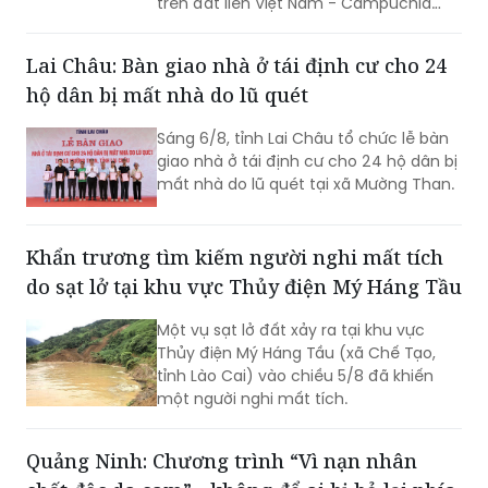
trên đất liền Việt Nam - Campuchia
năm 2026.
Lai Châu: Bàn giao nhà ở tái định cư cho 24
hộ dân bị mất nhà do lũ quét
Sáng 6/8, tỉnh Lai Châu tổ chức lễ bàn
giao nhà ở tái định cư cho 24 hộ dân bị
mất nhà do lũ quét tại xã Mường Than.
Khẩn trương tìm kiếm người nghi mất tích
do sạt lở tại khu vực Thủy điện Mý Háng Tầu
Một vụ sạt lở đất xảy ra tại khu vực
Thủy điện Mý Háng Tầu (xã Chế Tạo,
tỉnh Lào Cai) vào chiều 5/8 đã khiến
một người nghi mất tích.
Quảng Ninh: Chương trình “Vì nạn nhân