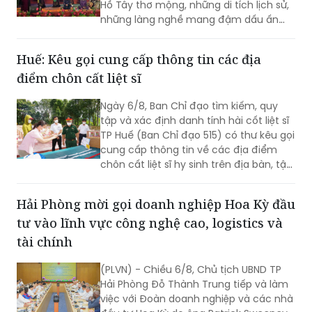
Hồ Tây thơ mộng, những di tích lịch sử,
những làng nghề mang đậm dấu ấn
dân gian và những con người luôn biết
trân trọng, gìn giữ các giá trị văn hóa
Huế: Kêu gọi cung cấp thông tin các địa
nghìn năm văn hiến.
điểm chôn cất liệt sĩ
Ngày 6/8, Ban Chỉ đạo tìm kiếm, quy
tập và xác định danh tính hài cốt liệt sĩ
TP Huế (Ban Chỉ đạo 515) có thư kêu gọi
cung cấp thông tin về các địa điểm
chôn cất liệt sĩ hy sinh trên địa bàn, tập
trung tại khu vực đèo Phước Tượng,
đèo Hải Vân (xã Chân Mây - Lăng Cô)
Hải Phòng mời gọi doanh nghiệp Hoa Kỳ đầu
và khu vực sông Truồi (xã Lộc An).
tư vào lĩnh vực công nghệ cao, logistics và
tài chính
(PLVN) - Chiều 6/8, Chủ tịch UBND TP
Hải Phòng Đỗ Thành Trung tiếp và làm
việc với Đoàn doanh nghiệp và các nhà