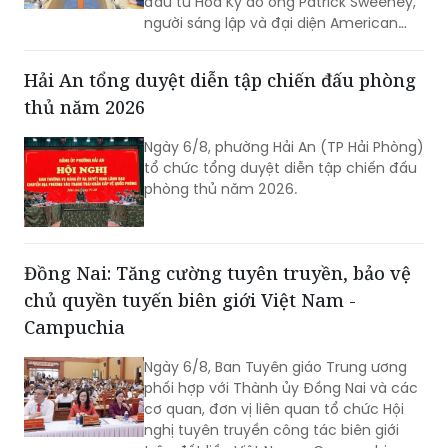
đầu tư Hoa Kỳ do ông Patrick Sweeney,
người sáng lập và đại diện American
Kestrel Global Strategies Group làm
Trưởng đoàn đến thăm, làm việc và
Hải An tổng duyệt diễn tập chiến đấu phòng
tìm hiểu cơ hội đầu tư tại Hải Phòng.
thủ năm 2026
Ngày 6/8, phường Hải An (TP Hải Phòng)
tổ chức tổng duyệt diễn tập chiến đấu
phòng thủ năm 2026.
Đồng Nai: Tăng cường tuyên truyền, bảo vệ
chủ quyền tuyến biên giới Việt Nam -
Campuchia
Ngày 6/8, Ban Tuyên giáo Trung ương
phối hợp với Thành ủy Đồng Nai và các
cơ quan, đơn vị liên quan tổ chức Hội
nghị tuyên truyền công tác biên giới