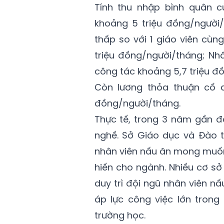
Tính thu nhập bình quân c
khoảng 5 triệu đồng/người
thấp so với 1 giáo viên cùn
triệu đồng/người/tháng; Nh
công tác khoảng 5,7 triệu đ
Còn lương thỏa thuận cố đị
đồng/người/tháng.
Thực tế, trong 3 năm gần đ
nghề. Sở Giáo dục và Đào 
nhân viên nấu ăn mong muố
hiến cho ngành. Nhiều cơ s
duy trì đội ngũ nhân viên n
áp lực công việc lớn tron
trường học.