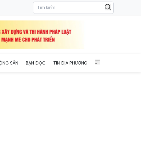
non công lập
ỘNG SẢN
BẠN ĐỌC
TIN ĐỊA PHƯƠNG