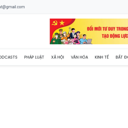
uat@gmail.com
ỗ trợ 2,34 triệu đồng/tháng với nhân viên nấu ăn tại trường mầm 
ODCASTS
PHÁP LUẬT
XÃ HỘI
VĂN HÓA
KINH TẾ
BẤT Đ