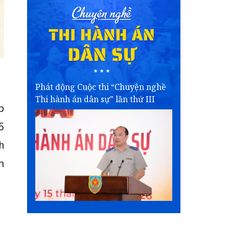
Phát động Cuộc thi “Chuyện nghề
Thi hành án dân sự” lần thứ III
p
5
h
m