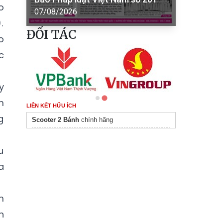
o
07/08/2026
.
ĐỐI TÁC
o
c
y
m
LIÊN KẾT HỮU ÍCH
g
Scooter 2 Bánh
chính hãng
u
a
m
h