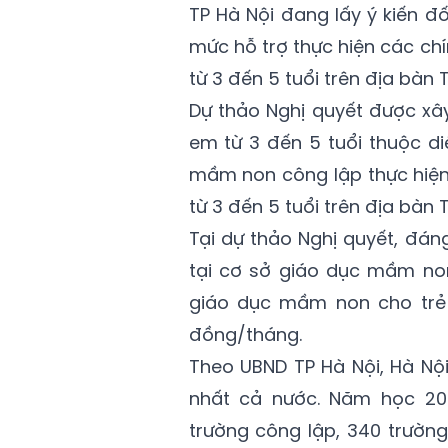
TP Hà Nội đang lấy ý kiến đ
mức hỗ trợ thực hiện các c
từ 3 đến 5 tuổi trên địa bàn T
Dự thảo Nghị quyết được xâ
em từ 3 đến 5 tuổi thuộc di
mầm non công lập thực hiệ
từ 3 đến 5 tuổi trên địa bàn T
Tại dự thảo Nghị quyết, đán
tại cơ sở giáo dục mầm no
giáo dục mầm non cho trẻ e
đồng/tháng.
Theo UBND TP Hà Nội, Hà Nộ
nhất cả nước. Năm học 202
trường công lập, 340 trườn