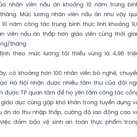
ủa nhân viên nấu ăn khoảng 10 năm trung bìn
/tháng. Mức lương nhân viên nấu ăn như vậy qu
g 10 năm công tác trung bình thực lĩnh khoảng 9,
ân viên nấu ăn thấp hơn giáo viên cùng thời gia
ồng/tháng
nh theo mức lương tối thiểu vùng là 4,96 triệ
ây, có khoảng hơn 100 nhân viên bỏ nghề, chuyể
tạo Hà Nội nhận được nhiều tâm thư của đội ng
n được TP quan tâm để họ yên tâm công tác cốn
ở giáo dục cũng gặp khó khăn trong tuyển dụng v
ấu ăn do thu nhập thấp, cường độ lao động cao v
g việc đảm bảo vệ sinh an toàn thực phẩm tron