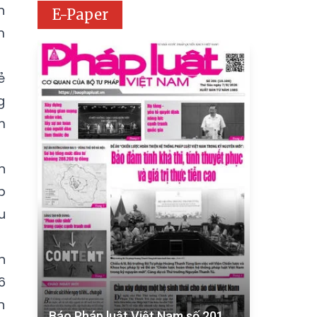
h
E-Paper
m
ẻ
g
m
n
p
u
n
6
n
Báo Pháp luật Việt Nam số 201