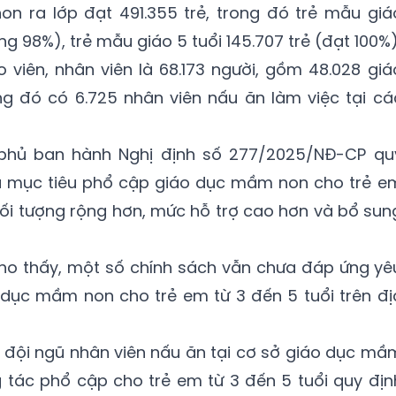
on ra lớp đạt 491.355 trẻ, trong đó trẻ mẫu giá
ng 98%), trẻ mẫu giáo 5 tuổi 145.707 trẻ (đạt 100%)
o viên, nhân viên là 68.173 người, gồm 48.028 giá
rong đó có 6.725 nhân viên nấu ăn làm việc tại cá
 phủ ban hành Nghị định số 277/2025/NĐ-CP qu
ụ mục tiêu phổ cập giáo dục mầm non cho trẻ e
 đối tượng rộng hơn, mức hỗ trợ cao hơn và bổ sun
cho thấy, một số chính sách vẫn chưa đáp ứng yê
 dục mầm non cho trẻ em từ 3 đến 5 tuổi trên đị
i đội ngũ nhân viên nấu ăn tại cơ sở giáo dục mầ
 tác phổ cập cho trẻ em từ 3 đến 5 tuổi quy địn