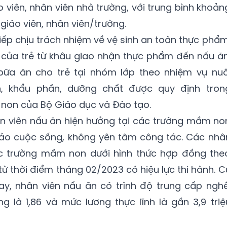
o viên, nhân viên nhà trường, với trung bình khoản
giáo viên, nhân viên/trường.
iếp chịu trách nhiệm về vệ sinh an toàn thực phẩm
 của trẻ từ khâu giao nhận thực phẩm đến nấu ăn
bữa ăn cho trẻ tại nhóm lớp theo nhiệm vụ nuô
, khẩu phần, dưỡng chất được quy định tron
non của Bộ Giáo dục và Đào tạo.
ân viên nấu ăn hiện hưởng tại các trường mầm no
ảo cuộc sống, không yên tâm công tác. Các nhâ
ác trường mầm non dưới hình thức hợp đồng the
từ thời điểm tháng 02/2023 có hiệu lực thi hành. C
ay, nhân viên nấu ăn có trình độ trung cấp nghề
 là 1,86 và mức lương thực lĩnh là gần 3,9 triệ