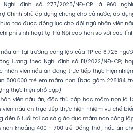
 Nghị định số 277/2025/NĐ-CP là 960 nghì
rợ Chính phủ áp dụng chung cho cả nước, áp dụn
 chưa tạo được động lực cho đội ngũ nhân viên nấ
i phí sinh hoạt tại Hà Nội cao hơn so với các tỉnh
 nấu ăn tại trường công lập của TP có 6.725 người
ởng lương theo Nghị định số 111/2022/NĐ-CP; hợ
c nhân viên nấu ăn đang trực tiếp thực hiện nhiệ
ần 500.000 trẻ em mầm non (bao gồm 228.184 tr
ợng thực hiện phổ cập).
 nhân viên nấu ăn, đặc thù cấp học mầm non là t
 viên nấu ăn trực tiếp thực hiện nhiệm vụ chế biế
ng đến 6 tuổi tại cơ sở giáo dục mầm non công lập
non khoảng 400 - 700 trẻ. Đồng thời, nấu ăn ch