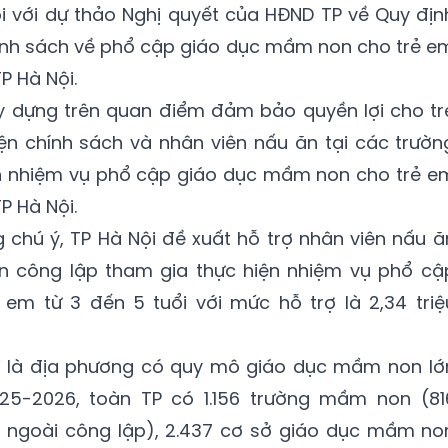
ối với dự thảo Nghị quyết của HĐND TP về Quy địn
hính sách về phổ cập giáo dục mầm non cho trẻ e
P Hà Nội.
y dựng trên quan điểm đảm bảo quyền lợi cho tr
ện chính sách và nhân viên nấu ăn tại các trườn
n nhiệm vụ phổ cập giáo dục mầm non cho trẻ e
P Hà Nội.
g chú ý, TP Hà Nội đề xuất hỗ trợ nhân viên nấu ă
n công lập tham gia thực hiện nhiệm vụ phổ cậ
m từ 3 đến 5 tuổi với mức hỗ trợ là 2,34 triệ
i là địa phương có quy mô giáo dục mầm non lớ
5-2026, toàn TP có 1.156 trường mầm non (81
g ngoài công lập), 2.437 cơ sở giáo dục mầm no