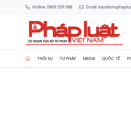
Hotline: 0869 359 588
Email: baodientuphapl
Trang chủ Hà Nội: Đề xuất h
THỜI SỰ
TƯ PHÁP
MEDIA
QUỐC TẾ
P