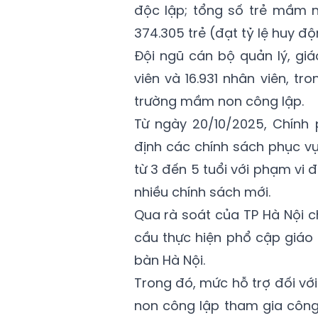
độc lập; tổng số trẻ mầm n
374.305 trẻ (đạt tỷ lệ huy độ
Đội ngũ cán bộ quản lý, giá
viên và 16.931 nhân viên, t
trường mầm non công lập.
Từ ngày 20/10/2025, Chính
định các chính sách phục v
từ 3 đến 5 tuổi với phạm vi
nhiều chính sách mới.
Qua rà soát của TP Hà Nội 
cầu thực hiện phổ cập giáo
bàn Hà Nội.
Trong đó, mức hỗ trợ đối vớ
non công lập tham gia công