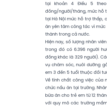
tại khoản 4 Điều 5 theo
đồng/người/tháng, mức hỗ t
tại Hà Nội mức hỗ trợ thấp,
ăn yên tâm công tác vì mức ch
thành trong cả nước.
Hiện nay, số lượng nhân viên
trong đó có 6.396 người hư
đồng khác là 329 người). Cá
vụ chăm sóc, nuôi dưỡng g
em 3 đến 5 tuổi thuộc đối tư
Về tính chất công việc của
chức nấu ăn tại trường. Nhân
bữa ăn cho trẻ em từ 12 thá
với quy mô các trường mầm 