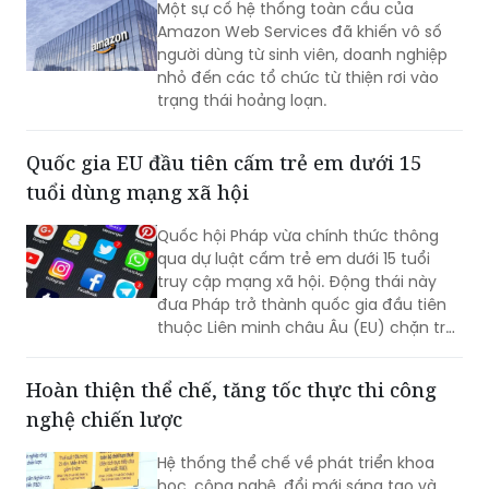
Một sự cố hệ thống toàn cầu của
Amazon Web Services đã khiến vô số
người dùng từ sinh viên, doanh nghiệp
nhỏ đến các tổ chức từ thiện rơi vào
trạng thái hoảng loạn.
Quốc gia EU đầu tiên cấm trẻ em dưới 15
tuổi dùng mạng xã hội
Quốc hội Pháp vừa chính thức thông
qua dự luật cấm trẻ em dưới 15 tuổi
truy cập mạng xã hội. Động thái này
đưa Pháp trở thành quốc gia đầu tiên
thuộc Liên minh châu Âu (EU) chặn trẻ
em khỏi các ứng dụng như TikTok. Tổng
thống Emmanuel Macron coi đây là cải
Hoàn thiện thể chế, tăng tốc thực thi công
cách trọng tâm trong nhiệm kỳ cuối và
nghệ chiến lược
cam kết sẽ thực thi quy định này ngay
từ tháng 9 tới.
Hệ thống thể chế về phát triển khoa
học, công nghệ, đổi mới sáng tạo và