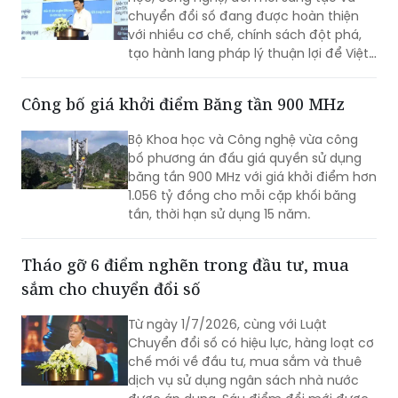
chuyển đổi số đang được hoàn thiện
với nhiều cơ chế, chính sách đột phá,
tạo hành lang pháp lý thuận lợi để Việt
Nam từng bước làm chủ công nghệ lõi,
công nghệ chiến lược.
Công bố giá khởi điểm Băng tần 900 MHz
Bộ Khoa học và Công nghệ vừa công
bố phương án đấu giá quyền sử dụng
băng tần 900 MHz với giá khởi điểm hơn
1.056 tỷ đồng cho mỗi cặp khối băng
tần, thời hạn sử dụng 15 năm.
Tháo gỡ 6 điểm nghẽn trong đầu tư, mua
sắm cho chuyển đổi số
Từ ngày 1/7/2026, cùng với Luật
Chuyển đổi số có hiệu lực, hàng loạt cơ
chế mới về đầu tư, mua sắm và thuê
dịch vụ sử dụng ngân sách nhà nước