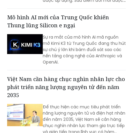
được áp dụng. Sáu điểm đổi mới được
kỳ vọng sẽ tháo gỡ các nút thắt về cơ
chế, đẩy nhanh triển khai các nền tảng
Mô hình AI mới của Trung Quốc khiến
số và cơ sở dữ liệu quốc gia.
Thung lũng Silicon e ngại
Sự ra mắt của mô hình AI mã nguồn
mở Kimi K3 từ Trung Quốc đang thu hút
sự chú ý lớn khi bám đuổi sát sao các
nền tảng công nghệ của Anthropic và
OpenAI.
Việt Nam cần hàng chục nghìn nhân lực cho
phát triển năng lượng nguyên tử đến năm
2035
Để thực hiện các mục tiêu phát triển
năng lượng nguyên tử và điện hạt nhân
đến năm 2035, Việt Nam sẽ cần hàng
chục nghìn nhân lực tham gia trực tiếp
và gián tiếp trong lĩnh vực có hàm