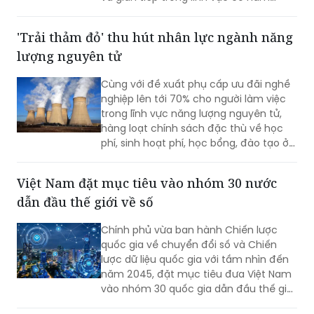
lượng khoa học, công nghệ cao.
'Trải thảm đỏ' thu hút nhân lực ngành năng
lượng nguyên tử
Cùng với đề xuất phụ cấp ưu đãi nghề
nghiệp lên tới 70% cho người làm việc
trong lĩnh vực năng lượng nguyên tử,
hàng loạt chính sách đặc thù về học
phí, sinh hoạt phí, học bổng, đào tạo ở
nước ngoài và hỗ trợ nghiên cứu đang
được triển khai.
Việt Nam đặt mục tiêu vào nhóm 30 nước
dẫn đầu thế giới về số
Chính phủ vừa ban hành Chiến lược
quốc gia về chuyển đổi số và Chiến
lược dữ liệu quốc gia với tầm nhìn đến
năm 2045, đặt mục tiêu đưa Việt Nam
vào nhóm 30 quốc gia dẫn đầu thế giới
về chính phủ số, quản trị dữ liệu và phát