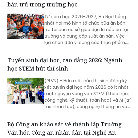
theo dõi toàn bộ hoạt động bữa ăn bán
trú của con...
Hà Nội thống nhất quy trình tổ chức bữa ăn
bán trú trong trường học
Từ năm học 2026-2027, Hà Nội thống
nhất hai mô hình tổ chức bữa ăn bán
trú tại các cơ sở giáo dục là nấu ăn tại
trường và cung cấp suất ăn sẵn. Việc
lựa chọn đơn vị cung cấp thực phẩm,
suất ăn phải được thực hiện công khai,
minh bạch, có sự giám sát của chính
Tuyển sinh đại học, cao đẳng 2026: Ngành
quyền địa phương, nhà trường và phụ
học STEM hút thí sinh
huynh.
(PLVN) - Hơn một nửa thí sinh đăng ký
xét tuyển đại học năm 2026 có ít nhất
một nguyện vọng vào STEM (khoa học,
công nghệ, kỹ thuật, toán học) và AI (trí
tuệ nhân tạo), công nghệ thông tin và
các ngành công nghệ chiến lược. Sự