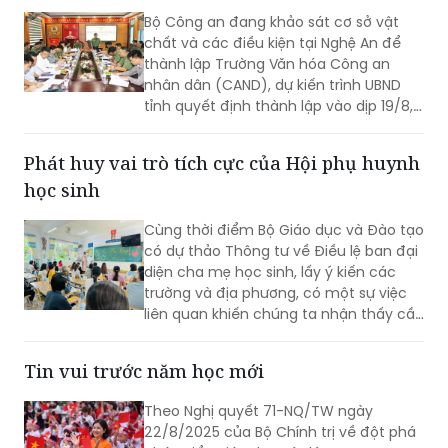
lựa chọn này phản ánh tư duy chuyển
Bộ Công an khảo sát về thành lập Trường
dịch nguồn nhân lực theo định hướng
Văn hóa Công an nhân dân tại Nghệ An
phát triển khoa học, công nghệ và đổi
mới sáng tạo của đất nước.
Bộ Công an đang khảo sát cơ sở vật
chất và các điều kiện tại Nghệ An để
thành lập Trường Văn hóa Công an
nhân dân (CAND), dự kiến trình UBND
tỉnh quyết định thành lập vào dịp 19/8,
kịp khai giảng năm học 2026-2027.
Phát huy vai trò tích cực của Hội phụ huynh
học sinh
Cùng thời điểm Bộ Giáo dục và Đào tạo
có dự thảo Thông tư về Điều lệ ban đại
diện cha mẹ học sinh, lấy ý kiến các
trường và địa phương, có một sự việc
liên quan khiến chúng ta nhận thấy cần
có các quy định chặt chẽ ngăn chặn
tình trạng Ban đại diện cha mẹ học sinh
Tin vui trước năm học mới
(Hội phụ huynh học sinh (PHHS)) lạm