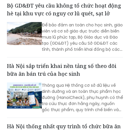
thực chất cho học sinh, xây dựng một
hệ thống “học thật, thi thật, nhân tài
thật, giá trị thật”; chấm dứt triệt để tình
trạng nâng điểm, làm đẹp học bạ để
Bộ GD&ĐT yêu cầu không tổ chức hoạt động
chạy theo thành tích.
hè tại khu vực có nguy cơ lũ quét, sạt lở
Để bảo đảm an toàn cho học sinh, giáo
viên và cơ sở giáo dục trước diễn biến
mưa lũ phức tạp, Bộ Giáo dục và Đào
tạo (GD&ĐT) yêu cầu Sở GD&ĐT các
tỉnh, thành phố triển khai đồng bộ các
biện pháp ứng phó, trong đó tuyệt đối
không tổ chức hoạt động giáo dục, sinh
Hà Nội sắp triển khai nền tảng số theo dõi
hoạt hè, trải nghiệm tại khu vực có
bữa ăn bán trú của học sinh
nguy cơ xảy ra lũ quét, sạt lở đất, ngập
lụt.
Thông qua Hệ thống cơ sở dữ liệu về
dinh dưỡng và an toàn thực phẩm học
đường (HanoiCheck), phụ huynh có thể
tra cứu thực đơn hằng ngày, nguồn
gốc thực phẩm, quy trình chế biến và