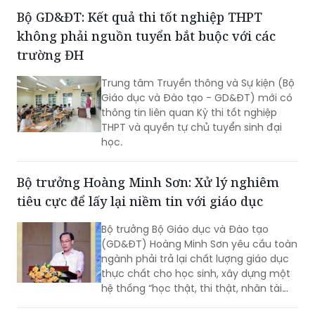
(CSGD) mầm non, tiểu học, trung học
cơ sở, trung học phổ thông và trường
chuyên biệt công lập trên địa bàn.
Bộ GD&ĐT: Kết quả thi tốt nghiệp THPT
không phải nguồn tuyển bắt buộc với các
trường ĐH
Trung tâm Truyền thông và Sự kiện (Bộ
Giáo dục và Đào tạo - GD&ĐT) mới có
thông tin liên quan Kỳ thi tốt nghiệp
THPT và quyền tự chủ tuyển sinh đại
học.
Bộ trưởng Hoàng Minh Sơn: Xử lý nghiêm
tiêu cực để lấy lại niềm tin với giáo dục
Bộ trưởng Bộ Giáo dục và Đào tạo
(GD&ĐT) Hoàng Minh Sơn yêu cầu toàn
ngành phải trả lại chất lượng giáo dục