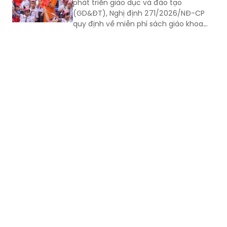
thu tại một số nơi.
Theo Nghị quyết 71-NQ/TW ngày
22/8/2025 của Bộ Chính trị về đột phá
phát triển giáo dục và đào tạo
(GD&ĐT), Nghị định 271/2026/NĐ-CP
quy định về miễn phí sách giáo khoa
(SGK) giáo dục phổ thông; từ năm học
2029 - 2030, học sinh (HS) cả nước
được miễn phí SGK. Hình thức là mượn
- trả để SGK được sử dụng nhiều lần.