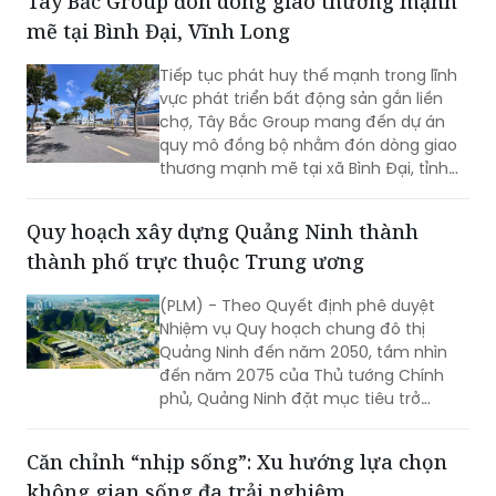
Tây Bắc Group đón dòng giao thương mạnh
mẽ tại Bình Đại, Vĩnh Long
Tiếp tục phát huy thế mạnh trong lĩnh
vực phát triển bất động sản gắn liền
chợ, Tây Bắc Group mang đến dự án
quy mô đồng bộ nhằm đón dòng giao
thương mạnh mẽ tại xã Bình Đại, tỉnh
Vĩnh Long.
Quy hoạch xây dựng Quảng Ninh thành
thành phố trực thuộc Trung ương
(PLM) - Theo Quyết định phê duyệt
Nhiệm vụ Quy hoạch chung đô thị
Quảng Ninh đến năm 2050, tầm nhìn
đến năm 2075 của Thủ tướng Chính
phủ, Quảng Ninh đặt mục tiêu trở
thành thành phố trực thuộc Trung
ương hiện đại, thông minh, xanh và bền
Căn chỉnh “nhịp sống”: Xu hướng lựa chọn
vững, là cực tăng trưởng quan trọng
không gian sống đa trải nghiệm
của quốc gia, có sức lan tỏa và năng