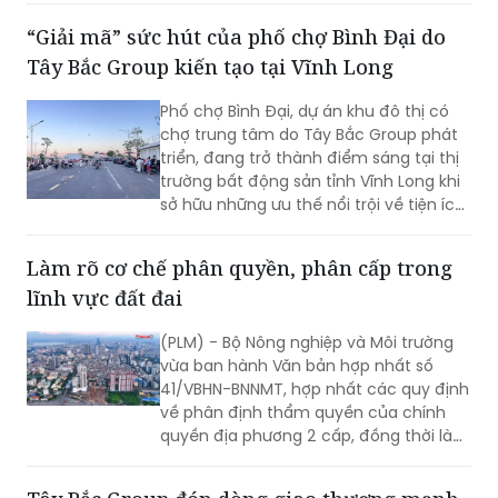
sinh trong quá trình thi hành luật, đồng
“Giải mã” sức hút của phố chợ Bình Đại do
thời đáp ứng yêu cầu phát triển kinh tế
Tây Bắc Group kiến tạo tại Vĩnh Long
và mô hình tổ chức chính quyền địa
phương mới.
Phố chợ Bình Đại, dự án khu đô thị có
chợ trung tâm do Tây Bắc Group phát
triển, đang trở thành điểm sáng tại thị
trường bất động sản tỉnh Vĩnh Long khi
sở hữu những ưu thế nổi trội về tiện ích,
hạ tầng và chất lượng sống, kết hợp hài
hòa giữa giá trị an cư, kinh doanh và
Làm rõ cơ chế phân quyền, phân cấp trong
đầu tư.
lĩnh vực đất đai
(PLM) - Bộ Nông nghiệp và Môi trường
vừa ban hành Văn bản hợp nhất số
41/VBHN-BNNMT, hợp nhất các quy định
về phân định thẩm quyền của chính
quyền địa phương 2 cấp, đồng thời làm
rõ cơ chế phân quyền, phân cấp trong
lĩnh vực đất đai.