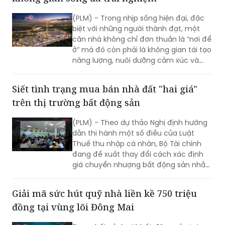
lực cạnh tranh quốc tế cao.
(PLM) - Trong nhịp sống hiện đại, đặc
biệt với những người thành đạt, một
căn nhà không chỉ đơn thuần là “nơi để
ở” mà đó còn phải là không gian tái tạo
năng lượng, nuôi dưỡng cảm xúc và
định hình phong cách sống cá nhân.
“Căn chỉnh nhịp sống” không còn là
Siết tình trạng mua bán nhà đất "hai giá"
một khái niệm mang tính xu hướng, mà
trên thị trường bất động sản
đang dần trở thành tiêu chuẩn mới
trong lựa chọn nơi an cư.
(PLM) - Theo dự thảo Nghị định hướng
dẫn thi hành một số điều của Luật
Thuế thu nhập cá nhân, Bộ Tài chính
đang đề xuất thay đổi cách xác định
giá chuyển nhượng bất động sản nhằm
hạn chế tình trạng khai giá thấp để
giảm nghĩa vụ thuế.
Giải mã sức hút quỹ nhà liền kề 750 triệu
đồng tại vùng lõi Đông Mai