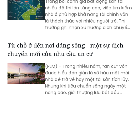
Trong bối cảnh giá bất động sản tại
nhiều đô thị lớn tăng cao, việc tìm kiếm
nhà ở phù hợp khả năng tài chính vẫn
là thách thức với nhiều người trẻ. Thị
trường ghi nhận xu hướng dịch chuyển
sang các khu vực vệ tinh – nơi quỹ đất
còn dồi dào, giá bán “mềm” hơn và hạ
Từ chỗ ở đến nơi đáng sống - một sự dịch
tầng đang được đầu tư.
chuyển mới của nhu cầu an cư
(PLM) - Trong nhiều năm, “an cư” vốn
được hiểu đơn giản là sở hữu một mái
nhà để trở về hay một tài sản tích lũy.
Nhưng khi tiêu chuẩn sống ngày một
nâng cao, giới thượng lưu bắt đầu
“chọn lại nơi sống” - nơi không gian
được quy hoạch đồng bộ, có chiều sâu
thẩm mỹ và tiện ích trải nghiệm mỗi
ngày. Tại đó, sự thư thái, tính riêng tư và
cộng đồng đồng điệu trở thành thước
đo mới. Đây không chỉ là xu hướng nhất
thời, mà là sự xác lập của một chuẩn