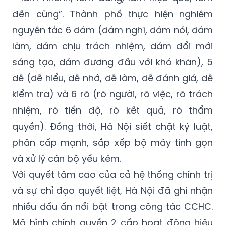
đến cùng”. Thành phố thực hiện nghiêm
nguyên tắc 6 dám (dám nghĩ, dám nói, dám
làm, dám chịu trách nhiệm, dám đổi mới
sáng tạo, dám đương đầu với khó khăn), 5
dễ (dễ hiểu, dễ nhớ, dễ làm, dễ đánh giá, dễ
kiểm tra) và 6 rõ (rõ người, rõ việc, rõ trách
nhiệm, rõ tiến độ, rõ kết quả, rõ thẩm
quyền). Đồng thời, Hà Nội siết chặt kỷ luật,
phân cấp mạnh, sắp xếp bộ máy tinh gọn
và xử lý cán bộ yếu kém.
Với quyết tâm cao của cả hệ thống chính trị
và sự chỉ đạo quyết liệt, Hà Nội đã ghi nhận
nhiều dấu ấn nổi bật trong công tác CCHC.
Mô hình chính quyền 2 cấp hoạt động hiệu