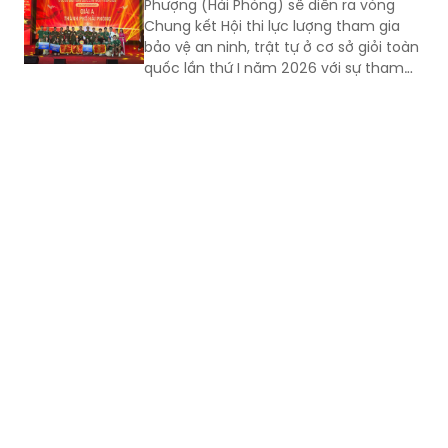
Phượng (Hải Phòng) sẽ diễn ra vòng
Chung kết Hội thi lực lượng tham gia
bảo vệ an ninh, trật tự ở cơ sở giỏi toàn
quốc lần thứ I năm 2026 với sự tham
gia của 8 đội tuyển xuất sắc đại diện
cho 34 tỉnh, TP.