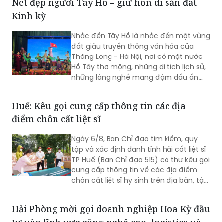
Nét đẹp người Tây Hồ – giữ hồn di sản đất
biến tập trung vào hành vi chạy quá
Kinh kỳ
tốc độ và không chấp hành tín hiệu
đèn giao thông.
Nhắc đến Tây Hồ là nhắc đến một vùng
đất giàu truyền thống văn hóa của
Thăng Long - Hà Nội, nơi có mặt nước
Hồ Tây thơ mộng, những di tích lịch sử,
những làng nghề mang đậm dấu ấn
dân gian và những con người luôn biết
trân trọng, gìn giữ các giá trị văn hóa
Huế: Kêu gọi cung cấp thông tin các địa
nghìn năm văn hiến.
điểm chôn cất liệt sĩ
Ngày 6/8, Ban Chỉ đạo tìm kiếm, quy
tập và xác định danh tính hài cốt liệt sĩ
TP Huế (Ban Chỉ đạo 515) có thư kêu gọi
cung cấp thông tin về các địa điểm
chôn cất liệt sĩ hy sinh trên địa bàn, tập
trung tại khu vực đèo Phước Tượng,
đèo Hải Vân (xã Chân Mây - Lăng Cô)
Hải Phòng mời gọi doanh nghiệp Hoa Kỳ đầu
và khu vực sông Truồi (xã Lộc An).