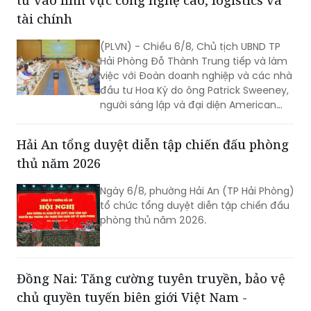
tư vào lĩnh vực công nghệ cao, logistics và
tài chính
(PLVN) - Chiều 6/8, Chủ tịch UBND TP
Hải Phòng Đỗ Thành Trung tiếp và làm
việc với Đoàn doanh nghiệp và các nhà
đầu tư Hoa Kỳ do ông Patrick Sweeney,
người sáng lập và đại diện American
Kestrel Global Strategies Group làm
Trưởng đoàn đến thăm, làm việc và
Hải An tổng duyệt diễn tập chiến đấu phòng
tìm hiểu cơ hội đầu tư tại Hải Phòng.
thủ năm 2026
Ngày 6/8, phường Hải An (TP Hải Phòng)
tổ chức tổng duyệt diễn tập chiến đấu
phòng thủ năm 2026.
Đồng Nai: Tăng cường tuyên truyền, bảo vệ
chủ quyền tuyến biên giới Việt Nam -