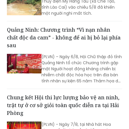
Thủy điện Mý Háng Tầu (xã Chế Tạo,
tỉnh Lào Cai) vào chiều 5/8 đã khiến
một người nghi mất tích.
Quảng Ninh: Chương trình “Vì nạn nhân
chất độc da cam” - không để ai bị bỏ lại phía
sau
(PLVN) – Ngày 6/8, Hội Chữ thập đỏ tỉnh
Quảng Ninh tổ chức Chương trình gặp
mặt Người hoạt động kháng chiến bị
nhiễm chất độc hóa học trên địa bàn
tỉnh nhân sự kiện 65 năm Thảm họa da
cam ở Việt Nam (10/8/1961 -
10/8/2026) và tổng kết 5 năm phong
Chung kết Hội thi lực lượng bảo vệ an ninh,
trào “Vì nạn nhân chất độc da cam”.
trật tự ở cơ sở giỏi toàn quốc diễn ra tại Hải
Phòng
(PLVN) - Ngày 7/8, tại Nhà hát Hoa