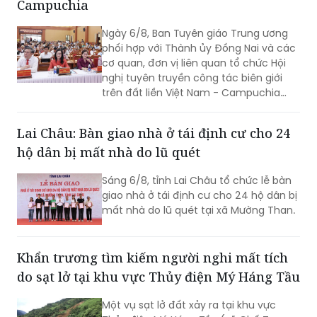
Campuchia
Ngày 6/8, Ban Tuyên giáo Trung ương
phối hợp với Thành ủy Đồng Nai và các
cơ quan, đơn vị liên quan tổ chức Hội
nghị tuyên truyền công tác biên giới
trên đất liền Việt Nam - Campuchia
năm 2026.
Lai Châu: Bàn giao nhà ở tái định cư cho 24
hộ dân bị mất nhà do lũ quét
Sáng 6/8, tỉnh Lai Châu tổ chức lễ bàn
giao nhà ở tái định cư cho 24 hộ dân bị
mất nhà do lũ quét tại xã Mường Than.
Khẩn trương tìm kiếm người nghi mất tích
do sạt lở tại khu vực Thủy điện Mý Háng Tầu
Một vụ sạt lở đất xảy ra tại khu vực