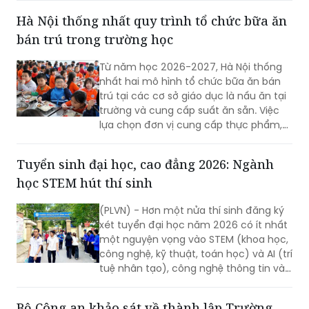
bán trú trong trường học
Từ năm học 2026-2027, Hà Nội thống
nhất hai mô hình tổ chức bữa ăn bán
trú tại các cơ sở giáo dục là nấu ăn tại
trường và cung cấp suất ăn sẵn. Việc
lựa chọn đơn vị cung cấp thực phẩm,
suất ăn phải được thực hiện công khai,
minh bạch, có sự giám sát của chính
Tuyển sinh đại học, cao đẳng 2026: Ngành
quyền địa phương, nhà trường và phụ
học STEM hút thí sinh
huynh.
(PLVN) - Hơn một nửa thí sinh đăng ký
xét tuyển đại học năm 2026 có ít nhất
một nguyện vọng vào STEM (khoa học,
công nghệ, kỹ thuật, toán học) và AI (trí
tuệ nhân tạo), công nghệ thông tin và
các ngành công nghệ chiến lược. Sự
lựa chọn này phản ánh tư duy chuyển
Bộ Công an khảo sát về thành lập Trường
dịch nguồn nhân lực theo định hướng
Văn hóa Công an nhân dân tại Nghệ An
phát triển khoa học, công nghệ và đổi
mới sáng tạo của đất nước.