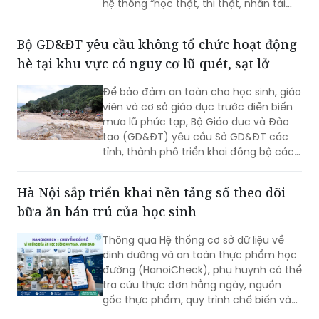
Bộ GD&ĐT yêu cầu không tổ chức hoạt động
chạy theo thành tích.
hè tại khu vực có nguy cơ lũ quét, sạt lở
Để bảo đảm an toàn cho học sinh, giáo
viên và cơ sở giáo dục trước diễn biến
mưa lũ phức tạp, Bộ Giáo dục và Đào
tạo (GD&ĐT) yêu cầu Sở GD&ĐT các
tỉnh, thành phố triển khai đồng bộ các
biện pháp ứng phó, trong đó tuyệt đối
không tổ chức hoạt động giáo dục, sinh
Hà Nội sắp triển khai nền tảng số theo dõi
hoạt hè, trải nghiệm tại khu vực có
bữa ăn bán trú của học sinh
nguy cơ xảy ra lũ quét, sạt lở đất, ngập
lụt.
Thông qua Hệ thống cơ sở dữ liệu về
dinh dưỡng và an toàn thực phẩm học
đường (HanoiCheck), phụ huynh có thể
tra cứu thực đơn hằng ngày, nguồn
gốc thực phẩm, quy trình chế biến và
theo dõi toàn bộ hoạt động bữa ăn bán
trú của con...
Hà Nội thống nhất quy trình tổ chức bữa ăn