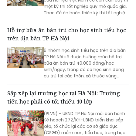
THPT của Bộ Giáo dục và Đào tạo
(GD&ĐT), cách tiếp cận này chưa phản
Hỗ trợ bữa ăn bán trú cho học sinh tiểu học
ánh đầy đủ vai trò của kỳ thi.
trên địa bàn TP Hà Nội
6 nhóm học sinh tiểu học trên địa bàn
TP Hà Nội sẽ được hưởng mức hỗ trợ
bữa ăn bán trú 40.000 đồng/học
sinh/ngày, trong đó có học sinh đang
cư trú tại các thôn, xã thuộc vùng
đồng bào dân tộc thiểu số và miền núi
theo danh sách do cơ quan có thẩm
Sắp xếp lại trường học tại Hà Nội: Trường
quyền phê duyệt tại thời điểm xác định
tiểu học phải có tối thiểu 40 lớp
đối tượng thụ hưởng chính sách; học
sinh đang cư trú tại xã Minh Châu theo
(PLVN) - UBND TP Hà Nội mới ban hành
địa giới hành chính tại thời điểm Nghị
Kế hoạch 272/KH-UBND triển khai sắp
quyết số 84/2026/NQ-HĐND có hiệu
xếp, tổ chức lại các cơ sở giáo dục
lực thi hành.
(CSGD) mầm non, tiểu học, trung học
cơ sở, trung học phổ thông và trường
chuyên biệt công lập trên địa bàn.