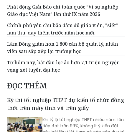
Chính phủ yêu cầu bảo đảm đủ giáo viên, "siết"
lạm thu, dạy thêm trước năm học mới
Lâm Đồng giảm hơn 1.800 cán bộ quản lý, nhân
viên sau sắp xếp lại trường học
Từ hôm nay, bắt đầu lọc ảo hơn 7,1 triệu nguyện
vọng xét tuyển đại học
ĐỌC THÊM
Kỳ thi tốt nghiệp THPT dự kiến tổ chức đồng
thời trên máy tính và trên giấy
Khi tỷ lệ tốt nghiệp THPT nhiều năm liên
tiếp đạt trên 99%, không ít ý kiến đặt
câu hỏi liệu Việt Nam có còn cần duy trì
một kỳ thi tốt nghiệp quy mô quốc gia.
Theo đề án hoàn thiện kỳ thi tốt nghiệp