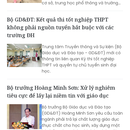
Bộ GD&ĐT: Kết quả thi tốt nghiệp THPT
không phải nguồn tuyển bắt buộc với các
trường ĐH
Trung tâm Truyền thông và Sự kiện (Bộ
Giáo dục và Đào tạo - GD&ĐT) mới có
thông tin liên quan Kỳ thi tốt nghiệp
THPT và quyền tự chủ tuyển sinh đại
học.
Bộ trưởng Hoàng Minh Sơn: Xử lý nghiêm
tiêu cực để lấy lại niềm tin với giáo dục
Bộ trưởng Bộ Giáo dục và Đào tạo
(GD&ĐT) Hoàng Minh Sơn yêu cầu toàn
ngành phải trả lại chất lượng giáo dục
thực chất cho học sinh, xây dựng một
hệ thống “học thật, thi thật, nhân tài
thật, giá trị thật”; chấm dứt triệt để tình
trạng nâng điểm, làm đẹp học bạ để