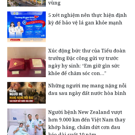
vùng
5 xét nghiệm nên thực hiện định
kỳ để bảo vệ lá gan khỏe mạnh
Xúc động bức thư của Tiểu đoàn
trưởng Đặc công gửi vợ trước
ngày hy sinh: “Em giữ gìn sức
khỏe để chăm sóc con…”
Những người mẹ mang nặng nỗi
đau sau ngày đất nước hòa bình
Người bệnh New Zealand vượt
hơn 9.000 km đến Việt Nam thay
khớp háng, chấm dứt cơn đau
kéo dài suốt 10 năm