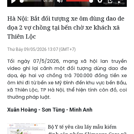
01:56
Phát
Tắt
Cài
Chế
Xem
tiếng
đặt
độ
toàn
Hà Nội: Bắt đối tượng xe ôm dùng dao de
hình
màn
dọa 2 vợ chồng tại bến chờ xe khách xã
trong
hình
Thiên Lộc
hình
Thứ Bảy 09/05/2026 13:07 (GMT+7)
Tối ngày 07/5/2026, mạng xã hội lan truyền
video ghi lại cảnh một đối tượng dùng dao đe
dọa, ép hai vợ chồng trả 700.000 đồng tiền xe
ôm khi đi từ bến xe Mỹ Đình đến khu vực bến Bầu,
xã Thiên Lộc, TP Hà Nội, thể hiện tính côn đồ, coi
thường pháp luật.
Xuân Hoàng - Sơn Tùng - Minh Anh
Bộ Y tế yêu cầu lấy mẫu kiểm