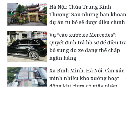
Hà Nội: Chùa Trung Kính
Thượng: Sau những băn khoăn,
dự án tu bổ sẽ được điều chỉnh
Vụ “cào xước xe Mercedes”:
Quyết định trả hồ sơ để điều tra
bổ sung do xe đang thế chấp
ngân hàng
Xã Bình Minh, Hà Nội: Cần xác
minh nhiều kho xưởng hoạt
động khi chưa có giấy phép
PCCC
Công đoàn phường Giảng Võ:
Phát huy truyền thống, nâng cao
chất lượng hoạt động công đoàn
Điểm tin Y tế số 10: Dấu mốc mới