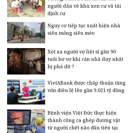
người dân về khu xen cư và tái
định cư
Nguy cơ tiếp tục xuất hiện nhà
siêu mỏng siêu méo
Xót xa người vợ liệt sĩ gần 90
tuổi bơ vơ khi căn nhà duy nhất
bị phá dỡ ?
VietABank được chấp thuận tăng
vốn điều lệ lên gần 9.021 tỷ đồng
Bệnh viện Việt Đức thực hiện
thành công ca ghép dương vật
từ người chết não đầu tiên tại