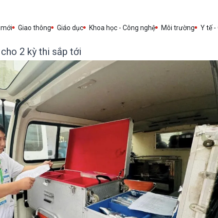
 mới
Giao thông
Giáo dục
Khoa học - Công nghệ
Môi trường
Y tế -
ho 2 kỳ thi sắp tới