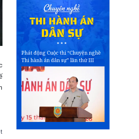
Phát động Cuộc thi “Chuyện nghề
Thi hành án dân sự” lần thứ III
c
ế
n
t