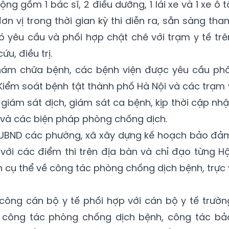
ộng gồm 1 bác sĩ, 2 điều dưỡng, 1 lái xe và 1 xe ô t
ơn vị trong thời gian kỳ thi diễn ra, sẵn sàng tha
có yêu cầu và phối hợp chặt chẽ với trạm y tế trê
u, điều trị.
hám chữa bệnh, các bệnh viện được yêu cầu phố
Kiểm soát bệnh tật thành phố Hà Nội và các trạm 
giám sát dịch, giám sát ca bệnh, kịp thời cập nhậ
h và các biện pháp phòng chống dịch.
ị UBND các phường, xã xây dựng kế hoạch bảo đả
 với các điểm thi trên địa bàn và chỉ đạo từng Hộ
 cụ thể về công tác phòng chống dịch bệnh, trực 
 công cán bộ y tế phối hợp với cán bộ y tế trườn
t công tác phòng chống dịch bệnh, công tác bả