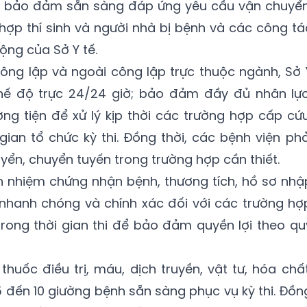
thi, bảo đảm sẵn sàng đáp ứng yêu cầu vận chuyển
 hợp thí sinh và người nhà bị bệnh và các công tá
ộng của Sở Y tế.
công lập và ngoài công lập trực thuộc ngành, Sở 
chế độ trực 24/24 giờ; bảo đảm đầy đủ nhân lực
ơng tiện để xử lý kịp thời các trường hợp cấp cứu
ian tổ chức kỳ thi. Đồng thời, các bệnh viện phả
ển, chuyển tuyến trong trường hợp cần thiết.
h nhiệm chứng nhận bệnh, thương tích, hồ sơ nhậ
, nhanh chóng và chính xác đối với các trường hợ
 trong thời gian thi để bảo đảm quyền lợi theo qu
huốc điều trị, máu, dịch truyền, vật tư, hóa chất
 5 đến 10 giường bệnh sẵn sàng phục vụ kỳ thi. Đồn