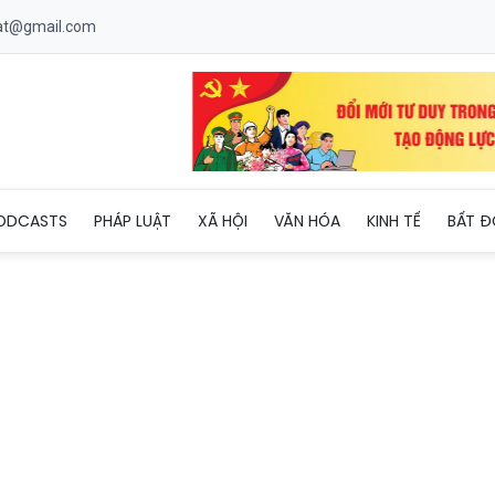
uat@gmail.com
tế phục vụ cho 2 kỳ thi sắp tới
ODCASTS
PHÁP LUẬT
XÃ HỘI
VĂN HÓA
KINH TẾ
BẤT Đ