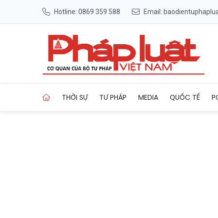
Hotline: 0869 359 588
Email: baodientuphapl
Trang chủ Hà Nội bảo đảm y 
THỜI SỰ
TƯ PHÁP
MEDIA
QUỐC TẾ
P