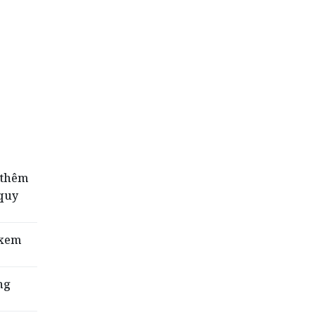
 thêm
quy
 xem
ng