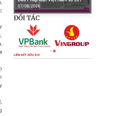
,
07/08/2026
c
ĐỐI TÁC
Y
,
,
i
LIÊN KẾT HỮU ÍCH
p
p
y
,
g