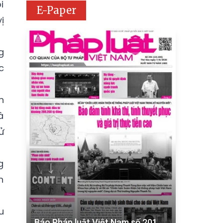
i
E-Paper
ị
g
c
n
à
ử
g
n
u
Báo Pháp luật Việt Nam số 201