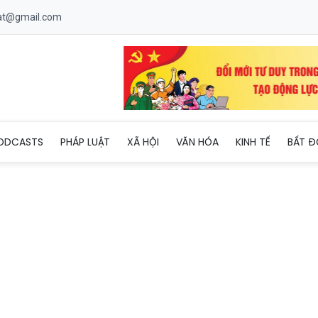
uat@gmail.com
iao thông phục vụ Kỳ họp thứ nhất Quốc hội khóa XVI
ODCASTS
PHÁP LUẬT
XÃ HỘI
VĂN HÓA
KINH TẾ
BẤT Đ