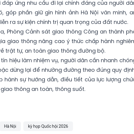
i đáp ứng nhu cầu đi lại chính đáng của người dâ
ó, góp phần giữ gìn hình ảnh Hà Nội văn minh, a
diễn ra sự kiện chính trị quan trọng của đất nước.
 ra, Phòng Cảnh sát giao thông Công an thành ph
gia giao thông nâng cao ý thức chấp hành nghiê
ề trật tự, an toàn giao thông đường bộ.
t tín hiệu làm nhiệm vụ, người dân cần nhanh chón
 hoặc dừng lại để nhường đường theo đúng quy định
 hành sự hướng dẫn, điều tiết của lực lượng chứ
iao thông an toàn, thông suốt.
Hà Nội
kỳ họp Quốc hội 2026