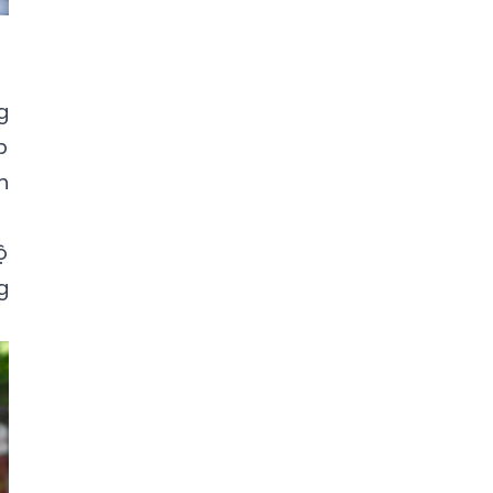
g
p
n
ộ
g