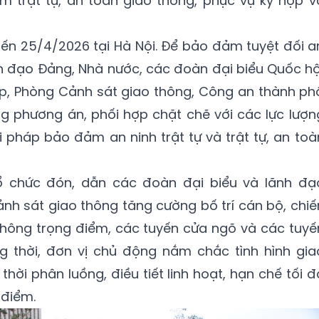
 trật tự, an toàn giao thông, phục vụ kỳ họp v
đến 25/4/2026 tại Hà Nội. Để bảo đảm tuyệt đối a
h đạo Đảng, Nhà nước, các đoàn đại biểu Quốc hộ
p, Phòng Cảnh sát giao thông, Công an thành ph
g phương án, phối hợp chặt chẽ với các lực lượn
i pháp bảo đảm an ninh trật tự và trật tự, an toà
ổ chức đón, dẫn các đoàn đại biểu và lãnh đạ
ảnh sát giao thông tăng cường bố trí cán bộ, chiế
o thông trọng điểm, các tuyến cửa ngõ và các tuyế
 thời, đơn vị chủ động nắm chắc tình hình gia
thời phân luồng, điều tiết linh hoạt, hạn chế tối đ
 điểm.