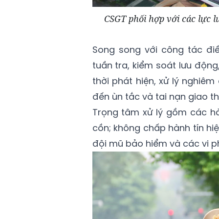
CSGT phối hợp với các lực 
Song song với công tác đi
tuần tra, kiểm soát lưu độn
thời phát hiện, xử lý nghiê
đến ùn tắc và tai nạn giao t
Trọng tâm xử lý gồm các hà
cồn; không chấp hành tín hi
đội mũ bảo hiểm và các vi p