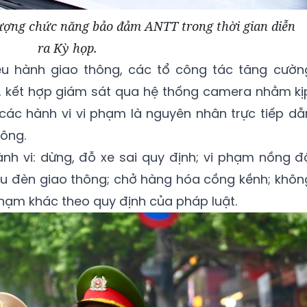
lượng chức năng bảo đảm ANTT trong thời gian diễn
ra Kỳ họp.
ều hành giao thông, các tổ công tác tăng cườn
g, kết hợp giám sát qua hệ thống camera nhằm kị
m các hành vi vi phạm là nguyên nhân trực tiếp dẫ
hông.
nh vi: dừng, đỗ xe sai quy định; vi phạm nồng đ
ệu đèn giao thông; chở hàng hóa cồng kềnh; khôn
hạm khác theo quy định của pháp luật.