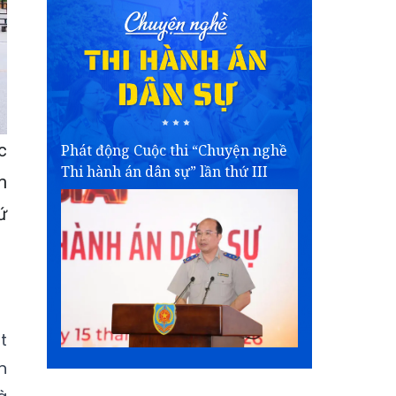
c
Phát động Cuộc thi “Chuyện nghề
Thi hành án dân sự” lần thứ III
m
ứ
t
n