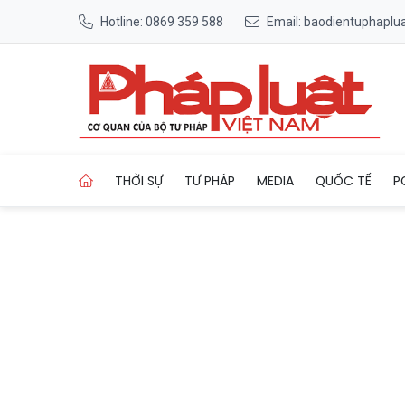
Hotline: 0869 359 588
Email: baodientuphapl
Trang chủ Hà Nội bảo đảm g
THỜI SỰ
TƯ PHÁP
MEDIA
QUỐC TẾ
P