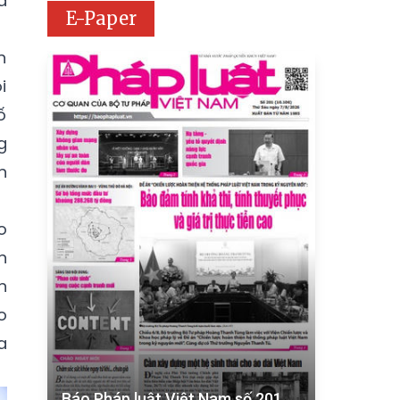
à
E-Paper
n
i
ố
g
n
o
n
n
o
a
Báo Pháp luật Việt Nam số 201