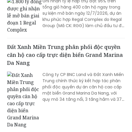
1.800 tỷ đồng được ghi nhận lễ mở bán giai
đoạn 1 Regal Complex
Ghi nhận tỷ lệ hấp thụ đạt 95% trên
tổng giỏ hàng 400 căn hộ ngay trong
sự kiện mở bán ngày 12/7/2026, dự án
khu phức hợp Regal Complex do Regal
Group (Mã CK: RGG) làm chủ đầu tư đã
phát đi một tín hiệu thanh khoản đầy
ấn tượng.
Đất Xanh Miền Trung phân phối độc quyền
căn hộ cao cấp trực diện biển Grand Marina
Da Nang
Công ty CP BNC Land và Đất Xanh Miền
Trung chính thức ký kết hợp tác phân
phối độc quyền dự án căn hộ cao cấp
mặt biển Grand Marina Da Nang, với
quy mô 34 tầng nổi, 3 tầng hầm và 379
căn hộ.