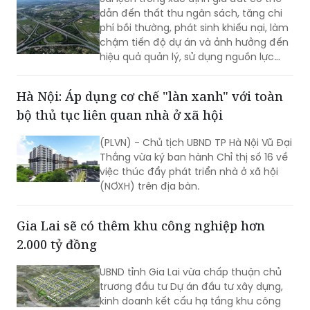
Hoàn thiện cơ sở dữ liệu, nâng cao chất
lượng xác định giá đất
Sai lệch trong xác định giá đất có thể
dẫn đến thất thu ngân sách, tăng chi
phí bồi thường, phát sinh khiếu nại, làm
chậm tiến độ dự án và ảnh hưởng đến
hiệu quả quản lý, sử dụng nguồn lực
đất đai. Để nâng cao chất lượng, tính
minh bạch và hiệu quả của hoạt động
Hà Nội: Áp dụng cơ chế "làn xanh" với toàn
thẩm định giá đất, cần triển khai đồng
bộ thủ tục liên quan nhà ở xã hội
bộ nhiều giải pháp.
(PLVN) - Chủ tịch UBND TP Hà Nội Vũ Đại
Thắng vừa ký ban hành Chỉ thị số 16 về
việc thúc đẩy phát triển nhà ở xã hội
(NƠXH) trên địa bàn.
Gia Lai sẽ có thêm khu công nghiệp hơn
2.000 tỷ đồng