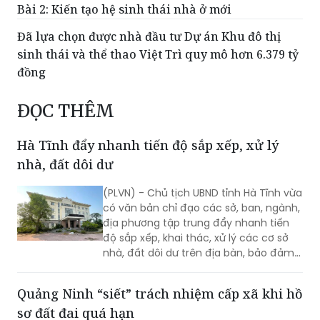
Kỳ vọng bước chuyển trong công tác cải tạo
chung cư cũ
Bài 2: Kiến tạo hệ sinh thái nhà ở mới
Đã lựa chọn được nhà đầu tư Dự án Khu đô thị
sinh thái và thể thao Việt Trì quy mô hơn 6.379 tỷ
đồng
ĐỌC THÊM
Hà Tĩnh đẩy nhanh tiến độ sắp xếp, xử lý
nhà, đất dôi dư
(PLVN) - Chủ tịch UBND tỉnh Hà Tĩnh vừa
có văn bản chỉ đạo các sở, ban, ngành,
địa phương tập trung đẩy nhanh tiến
độ sắp xếp, khai thác, xử lý các cơ sở
nhà, đất dôi dư trên địa bàn, bảo đảm
hoàn thành đúng yêu cầu của Chính