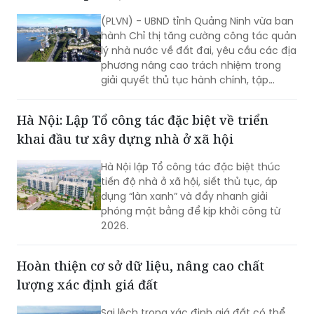
phủ và kế hoạch của tỉnh.
Quảng Ninh “siết” trách nhiệm cấp xã khi hồ
sơ đất đai quá hạn
(PLVN) - UBND tỉnh Quảng Ninh vừa ban
hành Chỉ thị tăng cường công tác quản
lý nhà nước về đất đai, yêu cầu các địa
phương nâng cao trách nhiệm trong
giải quyết thủ tục hành chính, tập
trung xử lý hồ sơ tồn đọng, đẩy nhanh
tiến độ cấp Giấy chứng nhận quyền sử
Hà Nội: Lập Tổ công tác đặc biệt về triển
dụng đất, bảo đảm quyền và lợi ích
khai đầu tư xây dựng nhà ở xã hội
hợp pháp của người dân, doanh nghiệp.
Hà Nội lập Tổ công tác đặc biệt thúc
tiến độ nhà ở xã hội, siết thủ tục, áp
dụng “làn xanh” và đẩy nhanh giải
phóng mặt bằng để kịp khởi công từ
2026.