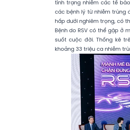
tình trạng nhiễm các tế bà
các bệnh lý từ nhiễm trùng
hấp dưới nghiêm trọng, có t
Bệnh do RSV có thể gặp ở mọ
suốt cuộc đời. Thống kê tr
khoảng 33 triệu ca nhiễm trù