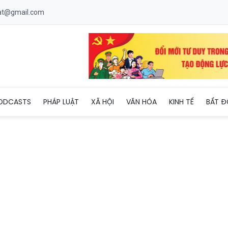
uat@gmail.com
ải pháp phòng ngừa bệnh truyền nhiễm cho người lớn tuổi, người 
ODCASTS
PHÁP LUẬT
XÃ HỘI
VĂN HÓA
KINH TẾ
BẤT Đ