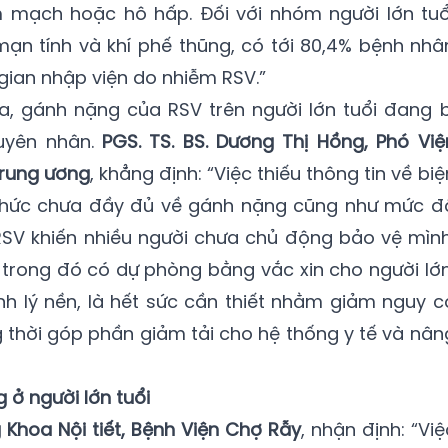
 mạch hoặc hô hấp. Đối với nhóm người lớn tuổ
n tính và khí phế thũng, có tới 80,4% bệnh nhâ
 gian nhập viện do nhiễm RSV.”
a, gánh nặng của RSV trên người lớn tuổi đang b
uyên nhân.
PGS. TS. BS. Dương Thị Hồng, Phó Việ
Trung ương
, khẳng định: “Việc thiếu thông tin về biệ
hức chưa đầy đủ về gánh nặng cũng như mức đ
SV khiến nhiều người chưa chủ động bảo vệ mình
trong đó có dự phòng bằng vắc xin cho người lớn
h lý nền, là hết sức cần thiết nhằm giảm nguy c
thời góp phần giảm tải cho hệ thống y tế và nân
ở người lớn tuổi
 Khoa Nội tiết, Bệnh Viện Chợ Rẫy
, nhận định: “Việ