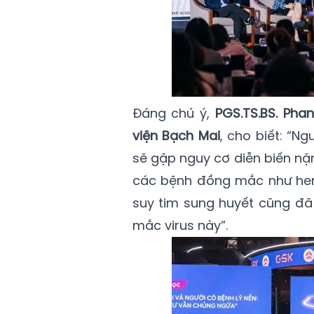
Đáng chú ý,
PGS.TS.BS. Ph
viện Bạch Mai
, cho biết: “N
sẽ gặp nguy cơ diễn biến nặn
các bệnh đồng mắc như hen
suy tim sung huyết cũng đã
mắc virus này”.