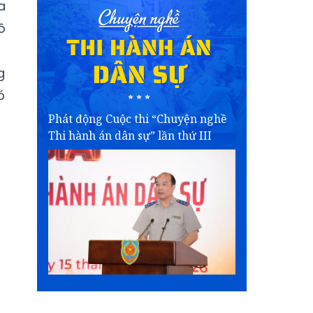
a
ô
g
ó
Phát động Cuộc thi “Chuyện nghề
Thi hành án dân sự” lần thứ III