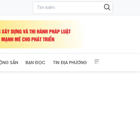
có bệnh nền
ỘNG SẢN
BẠN ĐỌC
TIN ĐỊA PHƯƠNG