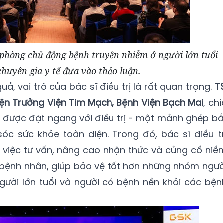
phòng chủ động bệnh truyền nhiễm ở người lớn tuổi
huyên gia y tế đưa vào thảo luận.
uả, vai trò của bác sĩ điều trị là rất quan trọng.
TS
iện Trưởng Viện Tim Mạch, Bệnh Viện Bạch Mai
, chi
 được đặt ngang với điều trị - một mảnh ghép bắ
c sức khỏe toàn diện. Trong đó, bác sĩ điều tr
g việc tư vấn, nâng cao nhận thức và củng cố niề
ho bệnh nhân, giúp bảo vệ tốt hơn những nhóm ngườ
người lớn tuổi và người có bệnh nền khỏi các bện