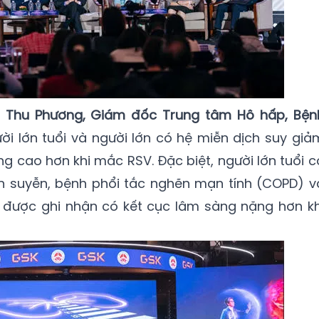
an Thu Phương, Giám đốc Trung tâm Hô hấp, Bện
gười lớn tuổi và người lớn có hệ miễn dịch suy giả
g cao hơn khi mắc RSV. Đặc biệt, người lớn tuổi c
 suyễn, bệnh phổi tắc nghẽn mạn tính (COPD) v
 được ghi nhận có kết cục lâm sàng nặng hơn kh