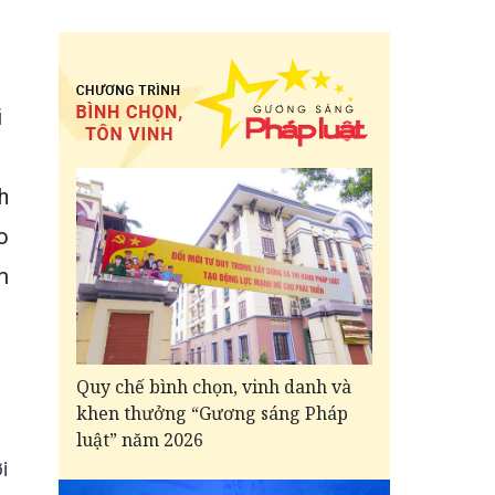
i
h
o
m
Quy chế bình chọn, vinh danh và
khen thưởng “Gương sáng Pháp
luật” năm 2026
i