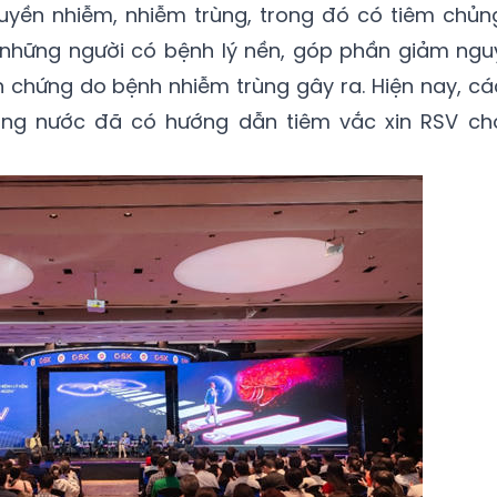
yền nhiễm, nhiễm trùng, trong đó có tiêm chủn
t những người có bệnh lý nền, góp phần giảm ngu
 chứng do bệnh nhiễm trùng gây ra. Hiện nay, cá
rong nước đã có hướng dẫn tiêm vắc xin RSV ch