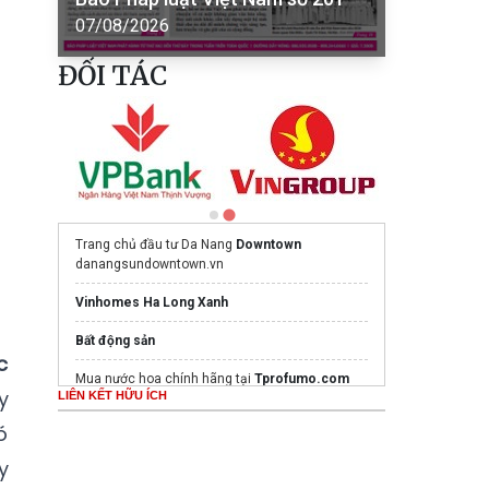
07/08/2026
ĐỐI TÁC
Trang chủ đầu tư Da Nang
Downtown
danangsundowntown.vn
Vinhomes Ha Long Xanh
Bất động sản
c
Mua nước hoa chính hãng tại
Tprofumo.com
y
LIÊN KẾT HỮU ÍCH
Ghế Massage PoongSan chính hãng
ó
poongsankorea.vn
y