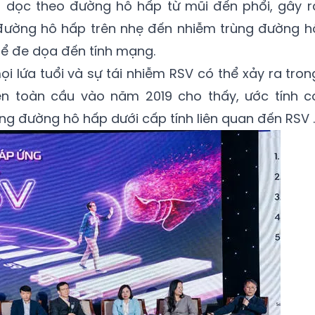
o dọc theo đường hô hấp từ mũi đến phổi, gây r
 đường hô hấp trên nhẹ đến nhiễm trùng đường h
hể đe dọa đến tính mạng.
i lứa tuổi và sự tái nhiễm RSV có thể xảy ra tron
ên toàn cầu vào năm 2019 cho thấy, ước tính c
ng đường hô hấp dưới cấp tính liên quan đến RSV .