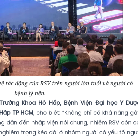
 về tác động của RSV trên người lớn tuổi và người có
bệnh lý nền.
, Trưởng Khoa Hô Hấp, Bệnh Viện Đại học Y Dượ
 Hấp TP HCM
, cho biết: “Không chỉ có khả năng gâ
g dẫn đến nhập viện nói chung, nhiễm RSV còn c
 nghiêm trọng kéo dài ở nhóm người có yếu tố ngu