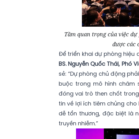
Tầm quan trọng của việc dự 
được các c
Để triển khai dự phòng hiệu q
BS. Nguyễn Quốc Thái, Phó V
sẻ: “Dự phòng chủ động phải
buộc trong mô hình chăm só
đóng vai trò then chốt tron
tin về lợi ích tiêm chủng c
dễ tổn thương, đặc biệt là 
truyền nhiễm.”