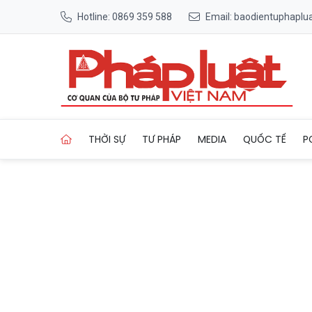
Hotline: 0869 359 588
Email: baodientuphapl
Trang chủ GSK tiên phong gi
THỜI SỰ
TƯ PHÁP
MEDIA
QUỐC TẾ
P