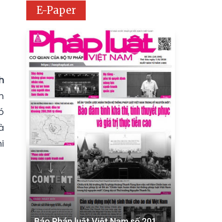
E-Paper
h
m
ó
à
i
Báo Pháp luật Việt Nam số 201