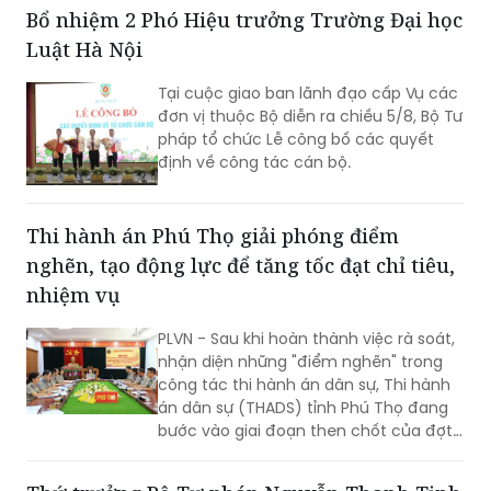
Bổ nhiệm 2 Phó Hiệu trưởng Trường Đại học
Luật Hà Nội
Tại cuộc giao ban lãnh đạo cấp Vụ các
đơn vị thuộc Bộ diễn ra chiều 5/8, Bộ Tư
pháp tổ chức Lễ công bố các quyết
định về công tác cán bộ.
Thi hành án Phú Thọ giải phóng điểm
nghẽn, tạo động lực để tăng tốc đạt chỉ tiêu,
nhiệm vụ
PLVN - Sau khi hoàn thành việc rà soát,
nhận diện những "điểm nghẽn" trong
công tác thi hành án dân sự, Thi hành
án dân sự (THADS) tỉnh Phú Thọ đang
bước vào giai đoạn then chốt của đợt
cao điểm với trọng tâm giải phóng
điểm nghẽn, khơi thông tiến độ và tạo