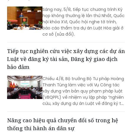
Sáng nay, 5/8, tiếp tục chương trình Kỳ
họp không thường lệ lần thứ Nhất, Quốc
hội khóa XVI, Quốc hội nghe tờ trình,
báo cáo thẩm tra dự án Luật Hòa giải ở
cơ sở (sửa đổi).
Tiếp tục nghiên cứu việc xây dựng các dự án
Luật về đăng ký tài sản, Đăng ký giao dịch
bảo đảm
Chiều 4/8, Bộ trưởng Bộ Tư pháp Hoàng
Thanh Tùng làm việc với Vụ Công tác
xây dựng văn bản quy phạm pháp luật
(VBQPPL) về nhiệm vụ lập pháp “nghiên
cứu, xây dựng dự án Luật về đăng ký tài
sản” và “rà soát, sửa đổi Luật Đăng ký
giao dịch bảo đảm”. Cùng dự có Thứ
Nâng cao hiệu quả chuyển đổi số trong hệ
trưởng Đặng Hoàng Oanh.
thống thi hành án dân sự