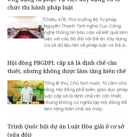
nghệ, mà phải hướng tới xây dựng một
chức thi hành pháp luật
nền tảng thực sự thông minh, chủ
động, dựa trên dữ liệu và tạo ra giá trị
Chiều 4/8, Thứ trưởng Bộ Tư pháp
gia tăng cho công tác quản lý nhà
Nguyễn Thanh Tịnh nghe Cục Công
nước.
nghệ thông tin báo cáo về kết quả làm
việc với các Bộ đối với Đề án Xây dựng
Cơ sở dữ liệu lớn về pháp luật và Đề án
Ứng dụng trí tuệ nhân tạo trong xây
dựng và tổ chức thi hành pháp luật
Hội đồng PBGDPL cấp xã là định chế cần
trình Thủ tướng Chính phủ.
thiết, nhưng không được làm tăng biên chế
Tổng Bí thư, Chủ tịch nước Tô Lâm cho
rằng, Hội đồng phổ biến, giáo dục pháp
luật cấp xã là định chế rất cần thiết,
nhưng không có nghĩa lập Hội đồng để
làm tăng biên chế, bộ máy.
Trình Quốc hội dự án Luật Hòa giải ở cơ sở
(sửa đổi)