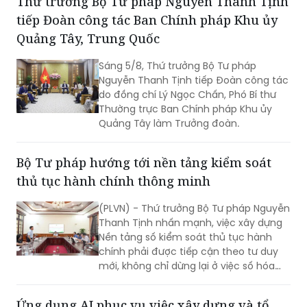
Thứ trưởng Bộ Tư pháp Nguyễn Thanh Tịnh
động lực để tăng tốc hoàn thành các
tiếp Đoàn công tác Ban Chính pháp Khu ủy
chỉ tiêu, nhiệm vụ năm 2026.
Quảng Tây, Trung Quốc
Sáng 5/8, Thứ trưởng Bộ Tư pháp
Nguyễn Thanh Tịnh tiếp Đoàn công tác
do đồng chí Lý Ngọc Chấn, Phó Bí thư
Thường trực Ban Chính pháp Khu ủy
Quảng Tây làm Trưởng đoàn.
Bộ Tư pháp hướng tới nền tảng kiểm soát
thủ tục hành chính thông minh
(PLVN) - Thứ trưởng Bộ Tư pháp Nguyễn
Thanh Tịnh nhấn mạnh, việc xây dựng
Nền tảng số kiểm soát thủ tục hành
chính phải được tiếp cận theo tư duy
mới, không chỉ dừng lại ở việc số hóa
các quy trình, biểu mẫu hay thay thế
một số thao tác thủ công bằng công
Ứng dụng AI phục vụ việc xây dựng và tổ