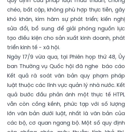
trưởng Bộ Tư pháp làm Tổ trưởng.
Tổ công tác thực hiện nhiệm vụ rà soát các
quy định của pháp luật mâu thuẫn, chồng
chéo, bất cập, không phù hợp thực tiễn, gây
khó khăn, kìm hãm sự phát triển; kiến nghị
sửa đổi, bổ sung để giải phóng nguồn lực
tạo điều kiện cho sản xuất kinh doanh, phát
triển kinh tế - xã hội.
Ngày 17/9 vừa qua, tại Phiên họp thứ 48, Ủy
ban Thường vụ Quốc hội đã nghe báo cáo
Kết quả rà soát văn bản quy phạm pháp
luật thuộc các lĩnh vực quản lý nhà nước. Kết
quả bước đầu phản ánh một thực tế HTPL
vẫn còn cồng kềnh, phức tạp với số lượng