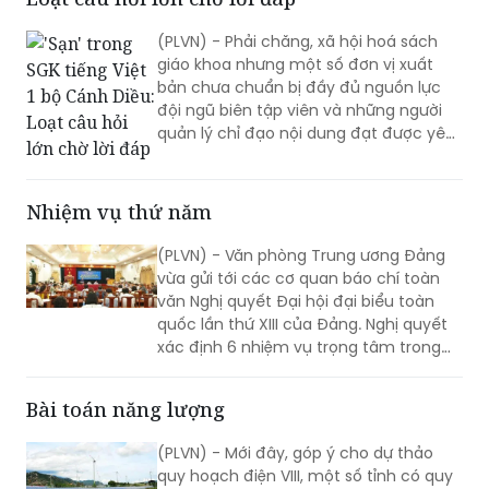
đây sẽ là cơ sở để TP triển khai việc cải
tạo, chỉnh trang đô thị nhằm tạo cho
'Sạn' trong SGK tiếng Việt 1 bộ Cánh Diều:
bộ mặt Thủ đô ngày càng khang trang,
Loạt câu hỏi lớn chờ lời đáp
hiện đại hơn.
(PLVN) - Phải chăng, xã hội hoá sách
giáo khoa nhưng một số đơn vị xuất
bản chưa chuẩn bị đầy đủ nguồn lực
đội ngũ biên tập viên và những người
quản lý chỉ đạo nội dung đạt được yêu
cầu làm sách giáo khoa? Phải chăng xã
hội hoá sách giáo khoa mới chỉ được
quan tâm nhiều hơn ở những toan tính
Nhiệm vụ thứ năm
về thị phần, lợi nhuận, cổ tức của đơn
vị tổ chức bản thảo và liên kết với các
(PLVN) - Văn phòng Trung ương Đảng
nhà xuất bản để xuất bản sách?...
vừa gửi tới các cơ quan báo chí toàn
văn Nghị quyết Đại hội đại biểu toàn
quốc lần thứ XIII của Đảng. Nghị quyết
xác định 6 nhiệm vụ trọng tâm trong
nhiệm kỳ Đại hội XIII.
Bài toán năng lượng