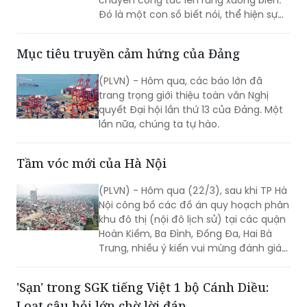
(PLVN) - Một nhiệm kỳ Chính phủ 5
năm, nghĩa là gần 1800 ngày, nhưng
lãnh đạo Chính phủ đã phải 570
chuyến công tác lên rừng xuống biển.
Đó là một con số biết nói, thể hiện sự
vất vả của những người đứng đầu
Chính phủ, sự tận tụy của những cán
Mục tiêu truyền cảm hứng của Đảng
bộ với công việc và nhân dân.
(PLVN) - Hôm qua, các báo lớn đã
trang trọng giới thiệu toàn văn Nghị
quyết Đại hội lần thứ 13 của Đảng. Một
lần nữa, chúng ta tự hào.
Tầm vóc mới của Hà Nội
(PLVN) - Hôm qua (22/3), sau khi TP Hà
Nội công bố các đồ án quy hoạch phân
khu đô thị (nội đô lịch sử) tại các quận
Hoàn Kiếm, Ba Đình, Đống Đa, Hai Bà
Trưng, nhiều ý kiến vui mừng đánh giá