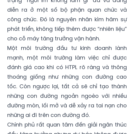
khác, điều này cũng khiến những người thực
thi phải chịu các rủi ro pháp lý, dẫn đến tình
trạng “ngồi im không làm gì” đã và đang
diễn ra ở một số bộ phận quan chức và
công chức. Đó là nguyên nhân kìm hãm sự
phát triển, không tiếp thêm được “nhiên liệu”
cho cỗ máy tăng trưởng vận hành.
Một môi trường đầu tư kinh doanh lành
mạnh, một môi trường làm việc chỉ được
đánh giá cao khi có HTPL rõ ràng và thông
thoáng giống như những con đường cao
tốc. Còn ngược lại, tất cả sẽ chỉ tạo thành
những con đường ngoằn ngoèo với nhiều
đường mòn, lối mở và dễ xảy ra tai nạn cho