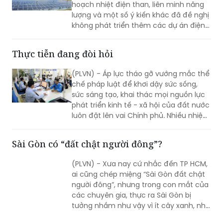
(PLVN) - Mới đây, góp ý cho dự thảo
quy hoạch điện VIII, một số tỉnh có quy
hoạch nhiệt điện than, liên minh năng
lượng và một số ý kiến khác đã đề nghị
không phát triển thêm các dự án điện
than mới, đặc biệt trong 10 năm tới.
Thay vào đó, Việt Nam cần ưu tiên phát
Thực tiễn đang đòi hỏi
triển năng lượng tái tạo, đặc biệt là điện
mặt trời phân tán và điện gió.
(PLVN) - Áp lực tháo gỡ vướng mắc thể
chế pháp luật để khơi dậy sức sống,
sức sáng tạo, khai thác mọi nguồn lực
phát triển kinh tế - xã hội của đất nước
luôn đặt lên vai Chính phủ. Nhiều nhiệm
kỳ đã qua đều bị áp lực đó.
Sài Gòn có “đất chật người đông”?
(PLVN) - Xưa nay cứ nhắc đến TP HCM,
ai cũng chép miệng “Sài Gòn đất chật
người đông”, nhưng trong con mắt của