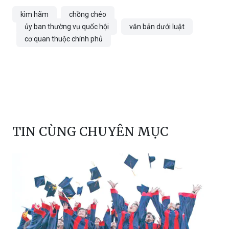
Từ Tâm
kìm hãm
chồng chéo
ủy ban thường vụ quốc hội
văn bản dưới luật
cơ quan thuộc chính phủ
TIN CÙNG CHUYÊN MỤC