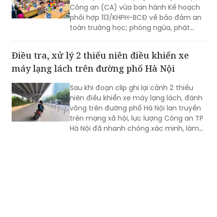
Công an (CA) vừa ban hành Kế hoạch
phối hợp 113/KHPH-BCĐ về bảo đảm an
toàn trường học; phòng ngừa, phát
hiện sớm và xử lý kịp thời các vụ việc
bạo lực học đường (BLHĐ), xâm hại trẻ
Điều tra, xử lý 2 thiếu niên điều khiển xe
em, vi phạm pháp luật của học sinh
máy lạng lách trên đường phố Hà Nội
(HS).
Sau khi đoạn clip ghi lại cảnh 2 thiếu
niên điều khiển xe máy lạng lách, đánh
võng trên đường phố Hà Nội lan truyền
trên mạng xã hội, lực lượng Công an TP
Hà Nội đã nhanh chóng xác minh, làm
rõ các đối tượng liên quan để xử lý theo
quy định.