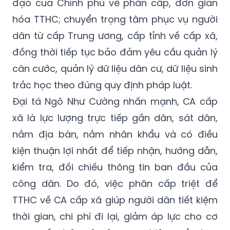
đạo của Chính phủ về phân cấp, đơn giản
hóa TTHC; chuyển trọng tâm phục vụ người
dân từ cấp Trung ương, cấp tỉnh về cấp xã,
đồng thời tiếp tục bảo đảm yêu cầu quản lý
căn cước, quản lý dữ liệu dân cư, dữ liệu sinh
trắc học theo đúng quy định pháp luật.
Đại tá Ngô Như Cường nhấn mạnh, CA cấp
xã là lực lượng trực tiếp gần dân, sát dân,
nắm địa bàn, nắm nhân khẩu và có điều
kiện thuận lợi nhất để tiếp nhận, hướng dẫn,
kiểm tra, đối chiếu thông tin ban đầu của
công dân. Do đó, việc phân cấp triệt để
TTHC về CA cấp xã giúp người dân tiết kiệm
thời gian, chi phí đi lại, giảm áp lực cho cơ