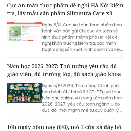
pháp của đội ngũ nhà giáo.
Cục An toàn thực phẩm đề nghị Hà Nội kiểm
tra, lấy mẫu sản phẩm Slimaura Care x3
Ngày 6/8, Cục An toàn thực phẩm ban
hành văn bản gửi Chi cục An toàn vệ
sinh thực phẩm thành phố Hà Nội đề
nghị khẩn trương kiểm tra, xác minh
hoạt động sản xuất, kinh doanh và lấy
mẫu kiểm nghiệm đối với sản phẩm
thực phẩm Slimaura Care x3.
Năm học 2026-2027: Thủ tướng yêu cầu đủ
giáo viên, đủ trường lớp, đủ sách giáo khoa
Ngày 5/8/2026, Thủ tướng Chính phủ
ban hành Chỉ thị số 31/CT-TTg về thực
hiện các nhiệm vụ trọng tâm năm học
2026-2027, yêu cầu toàn ngành Giáo
dục đổi mới mạnh mẽ tư duy quản lý,
khắc phục bệnh thành tích, bảo đảm
đủ giáo viên, trường lớp, sách giáo
16h ngày hôm nay (6/8), mở 1 cửa xả đáy hồ
khoa; đồng thời đẩy mạnh chuyển đổi