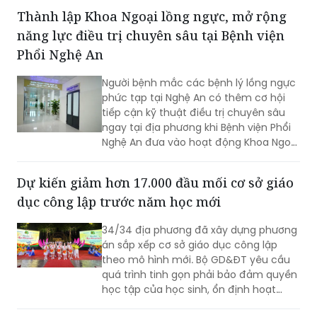
mạng quốc gia phối hợp Bộ Công an tổ
Thành lập Khoa Ngoại lồng ngực, mở rộng
chức đã diễn ra trọng thể với chủ đề
năng lực điều trị chuyên sâu tại Bệnh viện
xuyên suốt: “Vì một không gian mạng
nhân văn cho mỗi người”.
Phổi Nghệ An
Người bệnh mắc các bệnh lý lồng ngực
phức tạp tại Nghệ An có thêm cơ hội
tiếp cận kỹ thuật điều trị chuyên sâu
ngay tại địa phương khi Bệnh viện Phổi
Nghệ An đưa vào hoạt động Khoa Ngoại
lồng ngực và Phẫu thuật - Gây mê hồi
sức.
Dự kiến giảm hơn 17.000 đầu mối cơ sở giáo
dục công lập trước năm học mới
34/34 địa phương đã xây dựng phương
án sắp xếp cơ sở giáo dục công lập
theo mô hình mới. Bộ GD&ĐT yêu cầu
quá trình tinh gọn phải bảo đảm quyền
học tập của học sinh, ổn định hoạt
động trường học và quyền, lợi ích hợp