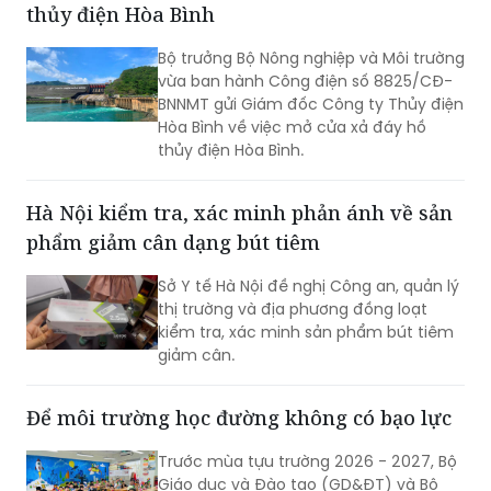
thủy điện Hòa Bình
số, ứng dụng trí tuệ nhân tạo có kiểm
soát và xây dựng môi trường học
Bộ trưởng Bộ Nông nghiệp và Môi trường
đường an toàn, lành mạnh.
vừa ban hành Công điện số 8825/CĐ-
BNNMT gửi Giám đốc Công ty Thủy điện
Hòa Bình về việc mở cửa xả đáy hồ
thủy điện Hòa Bình.
Hà Nội kiểm tra, xác minh phản ánh về sản
phẩm giảm cân dạng bút tiêm
Sở Y tế Hà Nội đề nghị Công an, quản lý
thị trường và địa phương đồng loạt
kiểm tra, xác minh sản phẩm bút tiêm
giảm cân.
Để môi trường học đường không có bạo lực
Trước mùa tựu trường 2026 - 2027, Bộ
Giáo dục và Đào tạo (GD&ĐT) và Bộ