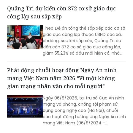
Quảng Trị dự kiến còn 372 cơ sở giáo dục
công lập sau sắp xếp
Theo Đề án tổng thể sắp xếp các cơ sở
giáo dục công lập thuộc UBND các xã,
phường, sau khi sắp xếp, Quảng Trị dự
kiến còn 372 cơ sở giáo dục công lập,
giảm 55,23% số đầu mối hiện có, nhằm
tinh gọn mạng lưới trường học, nâng
cao hiệu quả quản lý và bảo đảm
Phát động chuỗi hoạt động Ngày An ninh
quyền học tập của học sinh.
mạng Việt Nam năm 2026 “Vì một không
gian mạng nhân văn cho mỗi người”
Ngày 06/8/2026, tại trụ sở Cục An ninh
mạng và phòng, chống tội phạm sử
dụng công nghệ cao (Hà Nội), chuỗi
các hoạt động hưởng ứng Ngày An ninh
mạng Việt Nam (06/8/2024 -
06/8/2026) do Ban Chỉ đạo An ninh