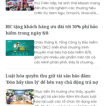
thứ 3 liên tiếp, hệ sinh thái Masan mang
đến khu trải nghiệm các thương hiệu
CHIN-SU, Nam Ngư, Omachi, Vinacafé,
Phở Story, WinEco, trong đó dòng cà
phê Vinacafé Fine Robusta lần đầu xuất
BIC tặng khách hàng ưu đãi tới 30% phí bảo
hiện tại triển lãm. Sự kiện diễn ra từ
hiểm trong ngày 8/8
ngày 6-8/8/2026, tại Trung tâm Hội
chợ & Triển lãm Sài Gòn (SECC).
Chào tháng 8, Tổng Công ty Bảo hiểm
BIDV (BIC) triển khai chương trình
khuyến mại Siêu hội bảo hiểm 8/8,
giảm phí nhiều sản phẩm trên tất cả
các kênh phân phối. Đây là chương
trình ưu đãi có mức giảm phí tốt nhất
của BIC ở trong cùng thời điểm.
Luật hóa quyền thu giữ tài sản bảo đảm:
'Đòn bẩy tâm lý' để bên vay chủ động trả nợ
Thực tiễn thị trường cho thấy, quyền
thu giữ tài sản bảo đảm khi được luật
hóa tại Luật các tổ chức tín dụng sửa