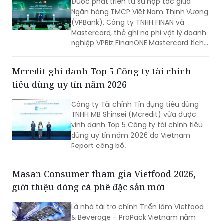
Được phát triển từ sự hợp tác giữa
Ngân hàng TMCP Việt Nam Thịnh Vượng
(VPBank), Công ty TNHH FINAN và
Mastercard, thẻ ghi nợ phi vật lý doanh
nghiệp VPBiz FinanONE Mastercard tích
hợp AI không chỉ là một phương thức
thanh toán mà còn là giải pháp giúp
Mcredit ghi danh Top 5 Công ty tài chính
doanh nghiệp rút ngắn quy trình phê
tiêu dùng uy tín năm 2026
duyệt chi tiêu, trao quyền chủ động
cho nhân viên nhưng vẫn kiểm soát
Công ty Tài chính Tín dụng tiêu dùng
chặt chẽ ngân sách và dòng tiền theo
TNHH MB Shinsei (Mcredit) vừa được
thời gian thực.
vinh danh Top 5 Công ty tài chính tiêu
dùng uy tín năm 2026 do Vietnam
Report công bố.
Masan Consumer tham gia Vietfood 2026,
giới thiệu dòng cà phê đặc sản mới
Là nhà tài trợ chính Triển lãm Vietfood
& Beverage – ProPack Vietnam năm