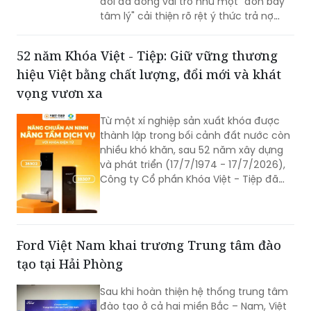
đổi đã đóng vai trò như một "đòn bẩy
tâm lý" cải thiện rõ rệt ý thức trả nợ
của bên vay.
52 năm Khóa Việt - Tiệp: Giữ vững thương
hiệu Việt bằng chất lượng, đổi mới và khát
vọng vươn xa
Từ một xí nghiệp sản xuất khóa được
thành lập trong bối cảnh đất nước còn
nhiều khó khăn, sau 52 năm xây dựng
và phát triển (17/7/1974 - 17/7/2026),
Công ty Cổ phần Khóa Việt - Tiệp đã
trở thành một trong những doanh
nghiệp cơ khí tiêu biểu của Việt Nam.
Hành trình hơn nửa thế kỷ ấy không chỉ
là câu chuyện tăng trưởng của một
Ford Việt Nam khai trương Trung tâm đào
thương hiệu “quốc dân”, mà còn phản
tạo tại Hải Phòng
ánh sự bền bỉ của doanh nghiệp Việt
trong quá trình đổi mới, hội nhập và
Sau khi hoàn thiện hệ thống trung tâm
không ngừng nâng cao năng lực cạnh
đào tạo ở cả hai miền Bắc – Nam, Việt
tranh.