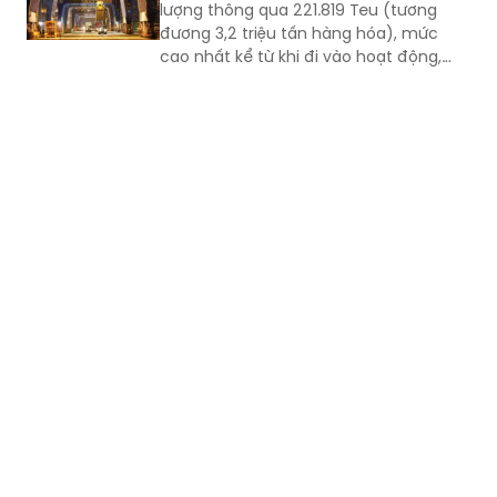
lượng thông qua 221.819 Teu (tương
đương 3,2 triệu tấn hàng hóa), mức
cao nhất kể từ khi đi vào hoạt động,
vượt kỷ lục được thiết lập vào tháng
8/2025. Kết quả này không chỉ đánh
dấu bước tăng trưởng về sản lượng mà
còn khẳng định năng lực vận hành, khả
năng thích ứng và chất lượng dịch vụ
của TCIT trong bối cảnh thị trường vận
tải biển và chuỗi cung ứng toàn cầu
còn nhiều biến động.