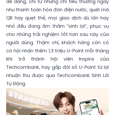
dễ dàng, chỉ từ những chi tiêu thường ngày
như thanh toán hóa đơn điện nước, quét mã
QR hay quẹt thẻ, mọi giao dịch dù lớn hay
nhỏ đều đang âm thầm “sinh lợi”, phục vụ
cho những trải nghiệm tốt hơn sau này của
người dùng. Thậm chí, khách hàng còn có
cơ hội nhận thêm 1,3 triệu U-Point mỗi tháng
khi trở thành hội viên Inspire của
Techcombank, hay gấp đôi số U-Point từ lợi
nhuận thu được qua Techcombank Sinh Lời
Tự Động.