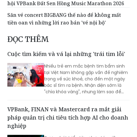
hội VPBank Đất Sen Hồng Music Marathon 2026
Săn vé concert BIGBANG thế nào để không mất
tiền oan vì những lời rao bán 'vé nội bộ'
ĐỌC THÊM
Cuộc tìm kiếm và vá lại những 'trái tim lỗi'
Nhiều trẻ em mắc bệnh tim bẩm sinh
tại Việt Nam không gặp vấn đề nghiêm
trọng về sức khoẻ, cho đến một ngày
bác sĩ tìm ra bệnh. Nhận diện sớm là
"chìa khóa vàng", nhưng làm sao để
chiếc chìa khóa ấy đến tay những gia
đình nghèo ở vùng nông thôn, xa xôi,
VPBank, FINAN và Mastercard ra mắt giải
nơi điều kiện y tế còn thiếu thốn?
pháp quản trị chi tiêu tích hợp AI cho doanh
nghiệp