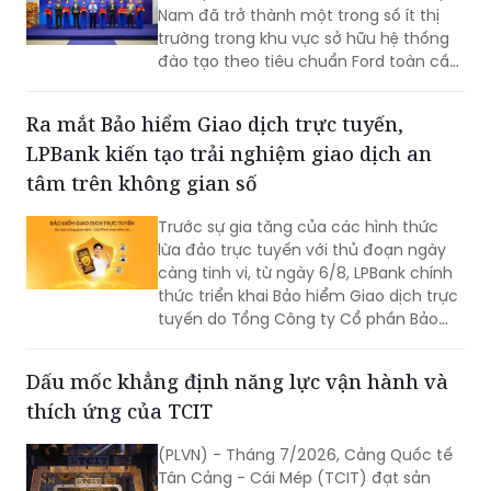
Nam đã trở thành một trong số ít thị
trường trong khu vực sở hữu hệ thống
đào tạo theo tiêu chuẩn Ford toàn cầu,
cùng với Thái Lan, Nam Phi, Úc và
Philippin.
Ra mắt Bảo hiểm Giao dịch trực tuyến,
LPBank kiến tạo trải nghiệm giao dịch an
tâm trên không gian số
Trước sự gia tăng của các hình thức
lừa đảo trực tuyến với thủ đoạn ngày
càng tinh vi, từ ngày 6/8, LPBank chính
thức triển khai Bảo hiểm Giao dịch trực
tuyến do Tổng Công ty Cổ phần Bảo
hiểm LPBank (LPBI) cung cấp.
Dấu mốc khẳng định năng lực vận hành và
thích ứng của TCIT
(PLVN) - Tháng 7/2026, Cảng Quốc tế
Tân Cảng - Cái Mép (TCIT) đạt sản