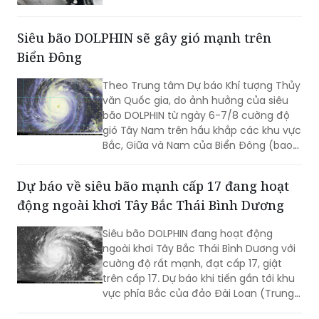
Siêu bão DOLPHIN sẽ gây gió mạnh trên
Biển Đông
Theo Trung tâm Dự báo Khí tượng Thủy
văn Quốc gia, do ảnh hưởng của siêu
bão DOLPHIN từ ngày 6-7/8 cường độ
gió Tây Nam trên hầu khắp các khu vực
Bắc, Giữa và Nam của Biển Đông (bao
gồm các đặc khu Hoàng Sa, Trường Sa)
có thể mạnh lên tới cấp 6-7, sóng biển
Dự báo về siêu bão mạnh cấp 17 đang hoạt
cao từ 2-4m, biển động rất mạnh.
động ngoài khơi Tây Bắc Thái Bình Dương
Siêu bão DOLPHIN đang hoạt động
ngoài khơi Tây Bắc Thái Bình Dương với
cường độ rất mạnh, đạt cấp 17, giật
trên cấp 17. Dự báo khi tiến gần tới khu
vực phía Bắc của đảo Đài Loan (Trung
Quốc), siêu bão sẽ hút và làm gió Tây