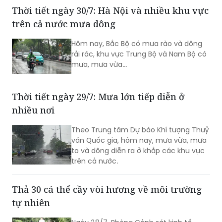
Nam trên khu vực biển phía Nam của
Thời tiết ngày 30/7: Hà Nội và nhiều khu vực
Biển Đông gia tăng cường độ...
trên cả nước mưa dông
Hôm nay, Bắc Bộ có mưa rào và dông
rải rác, khu vực Trung Bộ và Nam Bộ có
mưa, mưa vừa...
Thời tiết ngày 29/7: Mưa lớn tiếp diễn ở
nhiều nơi
Theo Trung tâm Dự báo Khí tượng Thuỷ
văn Quốc gia, hôm nay, mưa vừa, mưa
to và dông diễn ra ở khắp các khu vực
trên cả nước.
Thả 30 cá thể cầy vòi hương về môi trường
tự nhiên