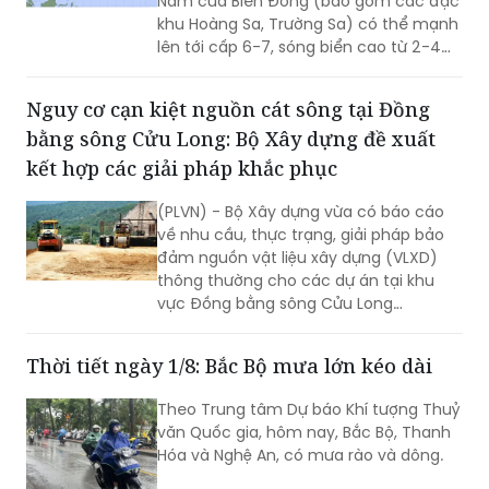
Nam của Biển Đông (bao gồm các đặc
khu Hoàng Sa, Trường Sa) có thể mạnh
lên tới cấp 6-7, sóng biển cao từ 2-4m,
biển động mạnh.
Nguy cơ cạn kiệt nguồn cát sông tại Đồng
bằng sông Cửu Long: Bộ Xây dựng đề xuất
kết hợp các giải pháp khắc phục
(PLVN) - Bộ Xây dựng vừa có báo cáo
về nhu cầu, thực trạng, giải pháp bảo
đảm nguồn vật liệu xây dựng (VLXD)
thông thường cho các dự án tại khu
vực Đồng bằng sông Cửu Long
(ĐBSCL).
Thời tiết ngày 1/8: Bắc Bộ mưa lớn kéo dài
Theo Trung tâm Dự báo Khí tượng Thuỷ
văn Quốc gia, hôm nay, Bắc Bộ, Thanh
Hóa và Nghệ An, có mưa rào và dông.