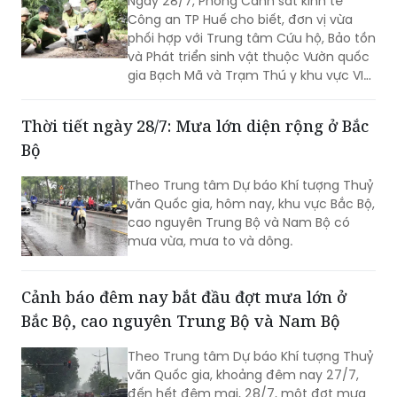
Ngày 28/7, Phòng Cảnh sát kinh tế
Công an TP Huế cho biết, đơn vị vừa
phối hợp với Trung tâm Cứu hộ, Bảo tồn
và Phát triển sinh vật thuộc Vườn quốc
gia Bạch Mã và Trạm Thú y khu vực VI
tổ chức thả 30 cá thể cầy vòi hương về
môi trường tự nhiên.
Thời tiết ngày 28/7: Mưa lớn diện rộng ở Bắc
Bộ
Theo Trung tâm Dự báo Khí tượng Thuỷ
văn Quốc gia, hôm nay, khu vực Bắc Bộ,
cao nguyên Trung Bộ và Nam Bộ có
mưa vừa, mưa to và dông.
Cảnh báo đêm nay bắt đầu đợt mưa lớn ở
Bắc Bộ, cao nguyên Trung Bộ và Nam Bộ
Theo Trung tâm Dự báo Khí tượng Thuỷ
văn Quốc gia, khoảng đêm nay 27/7,
đến hết đêm mai, 28/7, một đợt mưa