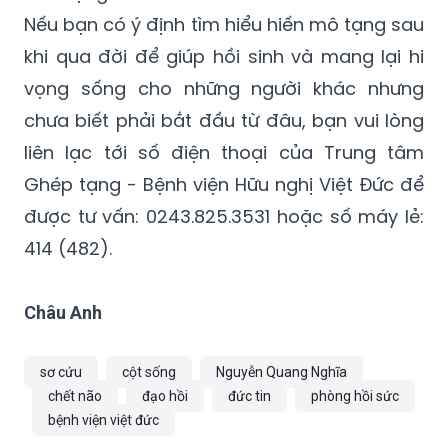
khi qua đời để giúp hồi sinh và mang lại hi
vọng sống cho những người khác nhưng
chưa biết phải bắt đầu từ đâu, bạn vui lòng
liên lạc tới số điện thoại của Trung tâm
Ghép tạng - Bệnh viện Hữu nghị Việt Đức để
được tư vấn: 0243.825.3531 hoặc số máy lẻ:
414 (482).
Châu Anh
sơ cứu
cột sống
Nguyễn Quang Nghĩa
chết não
đạo hồi
đức tin
phòng hồi sức
bệnh viện việt đức