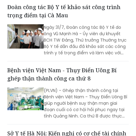
Ngày 31/7, Đoàn công tác Bộ Y tế do
ông Vũ Mạnh Hà - Ủy viên dự khuyết
BCH TW Đảng, Thứ trưởng Thường trực
Bộ Y tế dẫn đầu đã khảo sát các công
trình y tế trọng điểm và làm việc với
lãnh đạo tỉnh Cà Mau nhằm đánh giá
hiện trạng, tháo gỡ khó khăn, định
Bệnh viện Việt Nam - Thụy Điển Uông Bí
hướng phát triển hệ thống y tế địa
ghép thận thành công ca thứ 8
phương theo hướng hiện đại, đồng bộ,
đáp ứng yêu cầu chăm sóc sức khỏe
(PLVN) - Ghép thận thành công tại
nhân dân trong giai đoạn mới.
Bệnh viện Việt Nam - Thụy Điển Uông Bí
giúp người bệnh suy thận mạn giai
đoạn cuối có cơ hội hồi phục ngay tại
tỉnh Quảng Ninh. Ca thứ 8 được thực
hiện với sự hỗ trợ của Bệnh viện Việt
Đức.
Sở Y tế Hà Nội: Kiến nghị có cơ chế tài chính
thông thoáng, tự chủ hợp lý cho y tế cơ sở