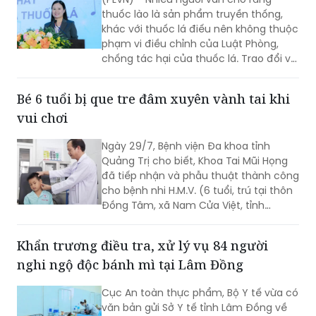
phạm vi điều chỉnh của Luật Phòng,
chống tác hại của thuốc lá. Trao đổi với
phóng viên Báo Pháp luật Việt Nam, Ths.
Nguyễn Thị Thu Hương - chuyên gia về
Bé 6 tuổi bị que tre đâm xuyên vành tai khi
phòng, chống tác hại của thuốc lá
vui chơi
khẳng định đây là cách hiểu không
đúng. Thuốc lào là một dạng thuốc lá
Ngày 29/7, Bệnh viện Đa khoa tỉnh
theo quy định của pháp luật, vì vậy mọi
Quảng Trị cho biết, Khoa Tai Mũi Họng
quy định về địa điểm cấm hút, xử phạt
đã tiếp nhận và phẫu thuật thành công
vi phạm và trách nhiệm của người
cho bệnh nhi H.M.V. (6 tuổi, trú tại thôn
quản lý đều được áp dụng tương tự
Đồng Tâm, xã Nam Cửa Việt, tỉnh
như đối với thuốc lá điếu.
Quảng Trị) bị que tre đâm xuyên vành
tai trái.
Khẩn trương điều tra, xử lý vụ 84 người
nghi ngộ độc bánh mì tại Lâm Đồng
Cục An toàn thực phẩm, Bộ Y tế vừa có
văn bản gửi Sở Y tế tỉnh Lâm Đồng về
việc điều tra, xử lý vụ nghi ngộ độc thực
phẩm xảy ra tại cơ sở bán bánh mì thịt
nướng - pate Minh Trung, thôn Hai Bà