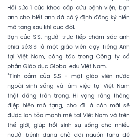
anh cho biết anh đã có ý định đăng ký hiến
mô tạng sau khi qua đời.
Bạn của S.S, người trực tiếp chăm sóc anh
chia sẻ:S.S là một giáo viên dạy Tiếng Anh
tại Việt Nam, công tác trong Công ty cổ
phần Giáo dục Global edu Việt Nam.
"Tình cảm của S.S - một giáo viên nước
ngoài sinh sống và làm việc tại Việt Nam
thật đáng trân trọng. Hi vọng rằng thông
điệp hiến mô tạng, cho đi là còn mãi sẽ
được lan tỏa mạnh mẽ tại Việt Nam và trên
thế giới, giúp hồi sinh sự sống cho nhiều
người bệnh đang chờ đợi nguồn tạng để
được ghép", PGS.TS Nguyễn Quang Nghĩa –