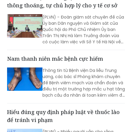
(PLVN) - Đoàn giám sát chuyên đề của
Ủy ban Dân nguyện và Giám sát của
Quốc hội do Phó Chủ nhiệm Ủy ban
Trần Thị Nhị Hà làm Trưởng đoàn vừa
có cuộc làm việc với Sở Y tế Hà Nội về
việc “giải quyết kiến nghị của cử tri về
bảo đảm nhân lực y tế nhằm nâng cao
Nam thanh niên mắc bệnh cực hiếm
chất lượng hoạt động của trạm y tế
(TYT) trong bối cảnh tổ chức chính
Thông tin từ Bệnh viện Da liễu Trung
quyền địa phương 2 cấp (CQĐP2C)”.
ương, các bác sĩ Phòng khám chuyên
đề Bệnh viêm mạch vừa chẩn đoán và
điều trị một trường hợp mắc u hạt tăng
bạch cầu đa nhân ái toan kèm viêm đa
mạch (Eosinophilic Granulomatosis
with Polyangiitis - EGPA) – một bệnh lý
Hiểu đúng quy định pháp luật về thuốc lào
viêm mạch máu kích thước nhỏ và
để tránh vi phạm
trung bình rất hiếm gặp, đặc biệt ở
người châu Á.
(PLVN) - Nhiều người vẫn cho rằng
thuốc lào là sản phẩm truyền thống,
khác với thuốc lá điếu nên không thuộc