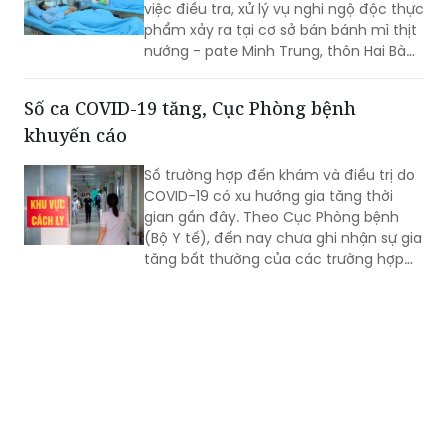
Trưng, xã Nam Ban Lâm Hà.
Số ca COVID-19 tăng, Cục Phòng bệnh
khuyến cáo
Số trường hợp đến khám và điều trị do
COVID-19 có xu hướng gia tăng thời
gian gần đây. Theo Cục Phòng bệnh
(Bộ Y tế), đến nay chưa ghi nhận sự gia
tăng bất thường của các trường hợp
nặng hoặc tử vong do COVID-19. Tuy
nhiên, mọi người, đặc biệt 6 nhóm
người có nguy cơ cao vẫn phải chủ
động phòng bệnh...