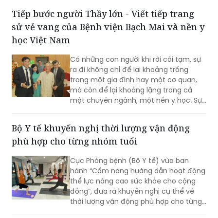
sử vẻ vang của Bệnh viện Bạch Mai và nền y
học Việt Nam
Có những con người khi rời cõi tạm, sự
ra đi không chỉ để lại khoảng trống
trong một gia đình hay một cơ quan,
mà còn để lại khoảng lặng trong cả
một chuyên ngành, một nền y học. Sự
từ biệt của Anh hùng Lao động, Thầy
thuốc Nhân dân, Giáo sư Vũ Văn Đính là
Bộ Y tế khuyến nghị thời lượng vận động
một mất mát như vậy.
phù hợp cho từng nhóm tuổi
Cục Phòng bệnh (Bộ Y tế) vừa ban
hành “Cẩm nang hướng dẫn hoạt động
thể lực nâng cao sức khỏe cho cộng
đồng”, đưa ra khuyến nghị cụ thể về
thời lượng vận động phù hợp cho từng
nhóm tuổi, từ trẻ em dưới 1 tuổi đến
người cao tuổi nhằm nâng cao sức
Đoàn công tác Bộ Y tế khảo sát công trình
khỏe và phòng ngừa bệnh tật.
trọng điểm tại Cà Mau