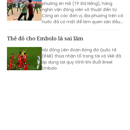
2026
Ngày 29/7, tại Nhà thi đấu đa năng
phường An Hải (TP Đà Nẵng), hàng
nghìn vận động viên võ thuật đến từ
Công an các đơn vị, địa phương trên cả
nước đã có mặt để làm quen sân đấu,
rà soát kỹ thuật và hoàn thiện những
khâu chuẩn bị cuối cùng trước khi bước
Thẻ đỏ cho Embolo là sai lầm
vào thi đấu tại Vòng Chung kết Hội thao
quân sự, võ thuật và thể thao Công an
Hội đồng Liên đoàn Bóng đá Quốc tế
nhân dân (CAND)năm 2026.
(IFAB) thừa nhận tổ trọng tài và VAR đã
áp dụng sai quy trình khi đuổi Breel
Embolo.