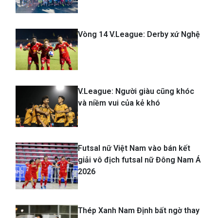
Gần 500 vận động viên tranh tài
giải chạy “Lâm Viên – Đà Lạt nhịp
bước Xuân mới”
Vòng 14 V.League: Derby xứ Nghệ
V.League: Người giàu cũng khóc
và niềm vui của kẻ khó
Futsal nữ Việt Nam vào bán kết
giải vô địch futsal nữ Đông Nam Á
2026