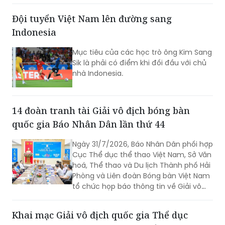
HLV Gavin Lee bày tỏ rằng ông có chút
Quảng Trị đối với các sự kiện thể thao
tiếc nuối trong trận hòa 0-0 trước nhà
quy mô lớn.
đương kim vô địch Việt Nam tại Hà Nội.
Đội tuyển Việt Nam lên đường sang
Indonesia
Mục tiêu của các học trò ông Kim Sang
Sik là phải có điểm khi đối đầu với chủ
nhà Indonesia.
14 đoàn tranh tài Giải vô địch bóng bàn
quốc gia Báo Nhân Dân lần thứ 44
Ngày 31/7/2026, Báo Nhân Dân phối hợp
Cục Thể dục thể thao Việt Nam, Sở Văn
hoá, Thể thao và Du lịch Thành phố Hải
Phòng và Liên đoàn Bóng bàn Việt Nam
tổ chức họp báo thông tin về Giải vô