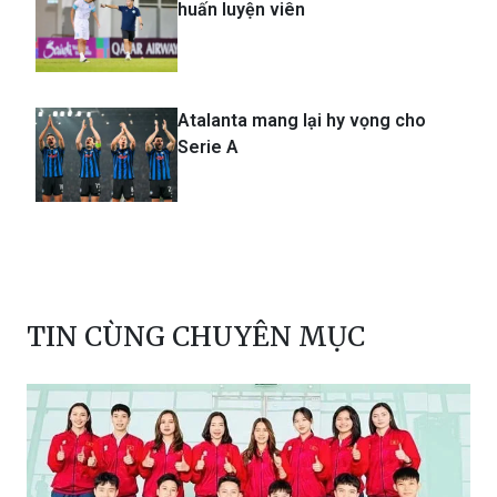
Thép Xanh Nam Định bất ngờ thay
huấn luyện viên
Atalanta mang lại hy vọng cho
Serie A
TIN CÙNG CHUYÊN MỤC