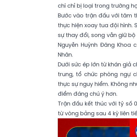
chí chỉ bị loại trong trường h
Bước vào trận đấu với tâm t
thực hiện xoay tua đội hình. 
sự thay đổi, song vẫn giữ bộ
Nguyễn Huỳnh Đăng Khoa cù
Nhân.
Dưới sức ép lớn từ khán giả c
trung, tổ chức phòng ngự 
thực sự nguy hiểm. Không nhữ
điểm đáng chú ý hơn.
Trận đấu kết thúc với tỷ số 
từ vòng bảng sau 4 kỳ liên ti