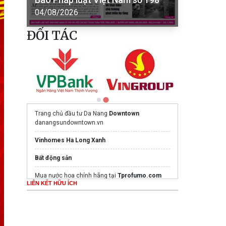
04/08/2026
ĐỐI TÁC
Trang chủ đầu tư Da Nang
Downtown
danangsundowntown.vn
Vinhomes Ha Long Xanh
Bất động sản
Mua nước hoa chính hãng tại
Tprofumo.com
LIÊN KẾT HỮU ÍCH
Ghế Massage PoongSan chính hãng
poongsankorea.vn
sửa chữa điện tử điện lạnh