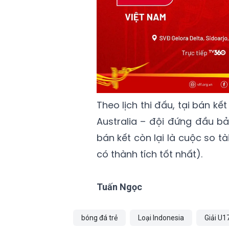
Theo lịch thi đấu, tại bán kế
Australia – đội đứng đầu bả
bán kết còn lại là cuộc so t
có thành tích tốt nhất).
Tuấn Ngọc
bóng đá trẻ
Loại Indonesia
Giải U