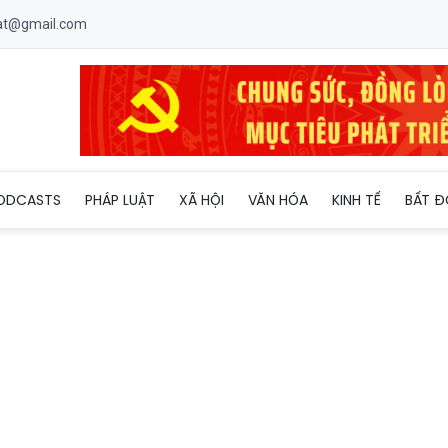
uat@gmail.com
 Á: chủ nhà Indonesia bị loại
ODCASTS
PHÁP LUẬT
XÃ HỘI
VĂN HÓA
KINH TẾ
BẤT Đ