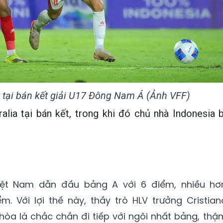
 tại bán kết giải U17 Đông Nam Á (Ảnh VFF)
lia tại bán kết, trong khi đó chủ nhà Indonesia b
 Việt Nam dẫn đầu bảng A với 6 điểm, nhiều hơ
m. Với lợi thế này, thầy trò HLV trưởng Cristian
hòa là chắc chắn đi tiếp với ngôi nhất bảng, thậ