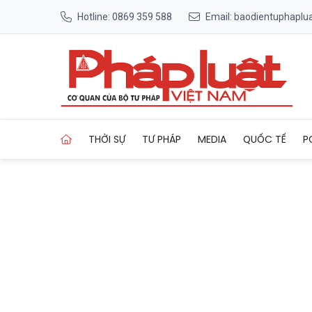
Hotline: 0869 359 588
Email: baodientuphapl
Trang chủ Giải U17 Đông Nam
THỜI SỰ
TƯ PHÁP
MEDIA
QUỐC TẾ
P