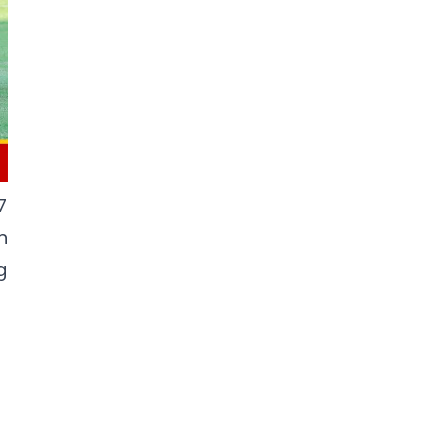
7
n
g