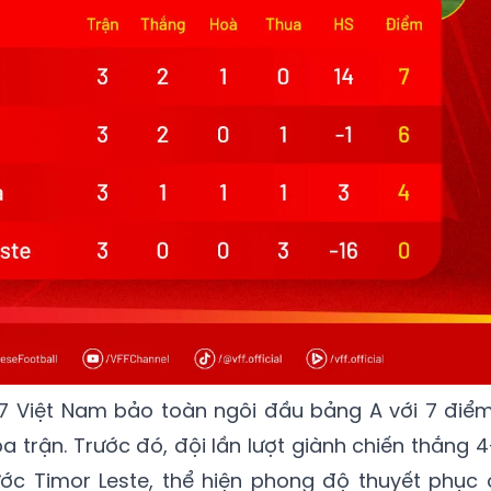
17 Việt Nam bảo toàn ngôi đầu bảng A với 7 điểm
a trận. Trước đó, đội lần lượt giành chiến thắng 4
ước Timor Leste, thể hiện phong độ thuyết phục 