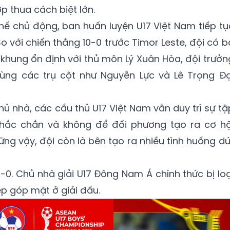
ợp thua cách biệt lớn.
hế chủ động, ban huấn luyện U17 Việt Nam tiếp tụ
So với chiến thắng 10-0 trước Timor Leste, đội có b
 khung ổn định với thủ môn Lý Xuân Hòa, đội trưởn
ng các trụ cột như Nguyễn Lực và Lê Trọng Đạ
hủ nhà, các cầu thủ U17 Việt Nam vẫn duy trì sự tậ
chắc chắn và không để đối phương tạo ra cơ hộ
ng vậy, đội còn là bên tạo ra nhiều tình huống dứ
0-0. Chủ nhà giải U17 Đông Nam Á chính thức bị loạ
ếp góp mặt ở giải đấu.