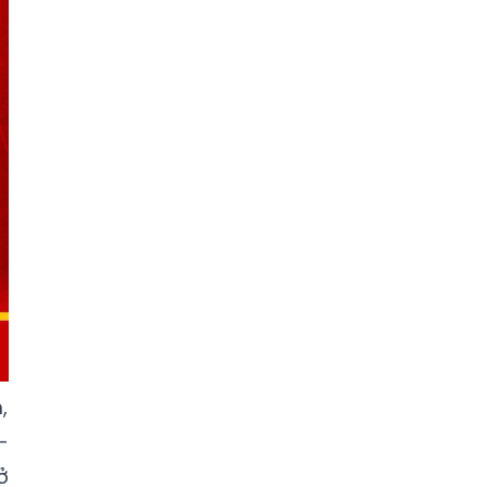
,
-
ở