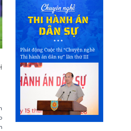
Phát động Cuộc thi “Chuyện nghề
Thi hành án dân sự” lần thứ III
ị
n
o
m