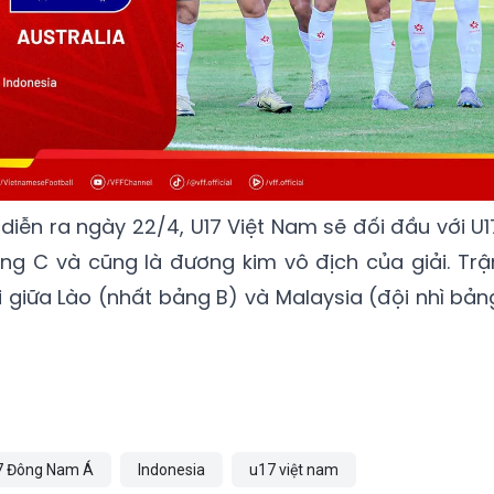
t diễn ra ngày 22/4, U17 Việt Nam sẽ đối đầu với U1
ng C và cũng là đương kim vô địch của giải. Trậ
ài giữa Lào (nhất bảng B) và Malaysia (đội nhì bản
17 Đông Nam Á
Indonesia
u17 việt nam