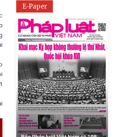
E-Paper
c
a
g
i
p
i
t
i
Báo Pháp luật Việt Nam số 198