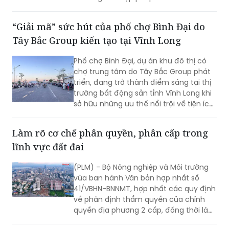
“Giải mã” sức hút của phố chợ Bình Đại do
thời đáp ứng yêu cầu phát triển kinh tế
Tây Bắc Group kiến tạo tại Vĩnh Long
và mô hình tổ chức chính quyền địa
phương mới.
Phố chợ Bình Đại, dự án khu đô thị có
chợ trung tâm do Tây Bắc Group phát
triển, đang trở thành điểm sáng tại thị
trường bất động sản tỉnh Vĩnh Long khi
sở hữu những ưu thế nổi trội về tiện ích,
hạ tầng và chất lượng sống, kết hợp hài
hòa giữa giá trị an cư, kinh doanh và
Làm rõ cơ chế phân quyền, phân cấp trong
đầu tư.
lĩnh vực đất đai
(PLM) - Bộ Nông nghiệp và Môi trường
vừa ban hành Văn bản hợp nhất số
41/VBHN-BNNMT, hợp nhất các quy định
về phân định thẩm quyền của chính
quyền địa phương 2 cấp, đồng thời làm
rõ cơ chế phân quyền, phân cấp trong
lĩnh vực đất đai.
Tây Bắc Group đón dòng giao thương mạnh
mẽ tại Bình Đại, Vĩnh Long