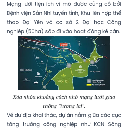
thao Đại Yên và cơ sở 2 Đại học Công
nghiệp (50ha) sắp đi vào hoạt động kế cận.
Xóa nhòa khoảng cách nhờ mạng lưới giao
thông "tương lai".
Về dư địa khai thác, dự án nằm giữa các cực
tăng trưởng công nghiệp như KCN Sông
Khoai (Amata) và Nam - Bắc Tiền Phong.
Làn sóng FDI 3 tỷ USD đổ về kéo theo hàng