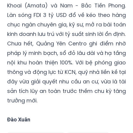
chục ngàn chuyên gia, kỹ sư, mở ra bài toán
kinh doanh lưu trú với tỷ suất sinh lời ổn định.
Chưa hết, Quảng Yên Centro ghi điểm nhờ
pháp lý minh bạch, sổ đỏ lâu dài và hạ tầng
nội khu hoàn thiện 100%. Với bệ phóng giao
thông và động lực từ KCN, quỹ nhà liền kề tại
đây vừa giải quyết nhu cầu an cư, vừa là tài
sản tích lũy an toàn trước thềm chu kỳ tăng
trưởng mới.
Đào Xuân
sức hấp dẫn bất động sản
quảng yên centro
nhà liền kề 750 triệu
dự án quần thể ven biển