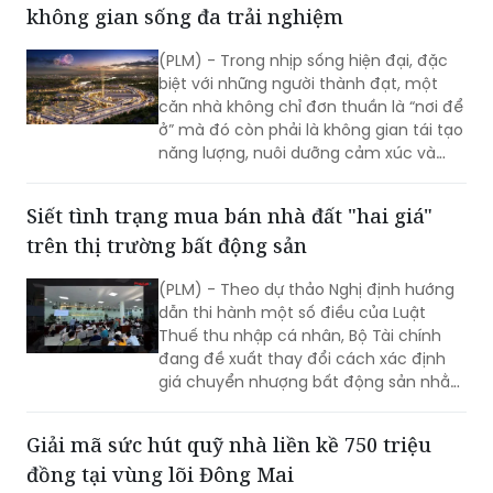
(PLM) - Trong nhịp sống hiện đại, đặc
biệt với những người thành đạt, một
căn nhà không chỉ đơn thuần là “nơi để
ở” mà đó còn phải là không gian tái tạo
năng lượng, nuôi dưỡng cảm xúc và
định hình phong cách sống cá nhân.
“Căn chỉnh nhịp sống” không còn là
Siết tình trạng mua bán nhà đất "hai giá"
một khái niệm mang tính xu hướng, mà
trên thị trường bất động sản
đang dần trở thành tiêu chuẩn mới
trong lựa chọn nơi an cư.
(PLM) - Theo dự thảo Nghị định hướng
dẫn thi hành một số điều của Luật
Thuế thu nhập cá nhân, Bộ Tài chính
đang đề xuất thay đổi cách xác định
giá chuyển nhượng bất động sản nhằm
hạn chế tình trạng khai giá thấp để
giảm nghĩa vụ thuế.
Giải mã sức hút quỹ nhà liền kề 750 triệu
đồng tại vùng lõi Đông Mai
Trong bối cảnh giá bất động sản tại
nhiều đô thị lớn tăng cao, việc tìm kiếm