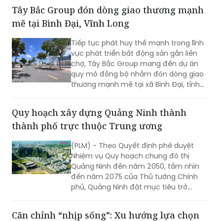
Tiếp tục phát huy thế mạnh trong lĩnh
vực phát triển bất động sản gắn liền
chợ, Tây Bắc Group mang đến dự án
quy mô đồng bộ nhằm đón dòng giao
thương mạnh mẽ tại xã Bình Đại, tỉnh
Vĩnh Long.
Quy hoạch xây dựng Quảng Ninh thành
thành phố trực thuộc Trung ương
(PLM) - Theo Quyết định phê duyệt
Nhiệm vụ Quy hoạch chung đô thị
Quảng Ninh đến năm 2050, tầm nhìn
đến năm 2075 của Thủ tướng Chính
phủ, Quảng Ninh đặt mục tiêu trở
thành thành phố trực thuộc Trung
ương hiện đại, thông minh, xanh và bền
Căn chỉnh “nhịp sống”: Xu hướng lựa chọn
vững, là cực tăng trưởng quan trọng
không gian sống đa trải nghiệm
của quốc gia, có sức lan tỏa và năng
lực cạnh tranh quốc tế cao.