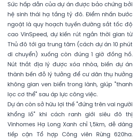
ngoặt là quy hoạch tuyến đường sắt tốc độ
cao VinSpeed, dự kiến rút ngắn thời gian từ
Thủ đô tới ga trung tâm (cách dự án 10 phút
di chuyển) xuống còn đúng 1 giờ đồng hồ.
Nút thắt địa lý được xóa nhòa, biến dự án
thành bến đỗ lý tưởng để cư dân thụ hưởng
không gian ven biển trong lành, giúp "thanh
lọc cơ thể" sau áp lực công việc.
Dự án còn sở hữu lợi thế "đứng trên vai người
khổng lồ" khi cách ranh giới siêu đô thị
Vinhomes Hạ Long Xanh chỉ 1,5km, dễ dàng
tiếp cận Tổ hợp Công viên Rừng 620ha.
Mạng lưới tiện ích vĩ mô được củng cố bởi
Bệnh viện Sản Nhi tuyến tỉnh, Khu liên hợp thể