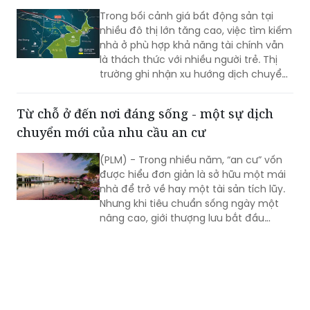
nhà ở phù hợp khả năng tài chính vẫn
là thách thức với nhiều người trẻ. Thị
trường ghi nhận xu hướng dịch chuyển
sang các khu vực vệ tinh – nơi quỹ đất
còn dồi dào, giá bán “mềm” hơn và hạ
Từ chỗ ở đến nơi đáng sống - một sự dịch
tầng đang được đầu tư.
chuyển mới của nhu cầu an cư
(PLM) - Trong nhiều năm, “an cư” vốn
được hiểu đơn giản là sở hữu một mái
nhà để trở về hay một tài sản tích lũy.
Nhưng khi tiêu chuẩn sống ngày một
nâng cao, giới thượng lưu bắt đầu
“chọn lại nơi sống” - nơi không gian
được quy hoạch đồng bộ, có chiều sâu
thẩm mỹ và tiện ích trải nghiệm mỗi
ngày. Tại đó, sự thư thái, tính riêng tư và
cộng đồng đồng điệu trở thành thước
đo mới. Đây không chỉ là xu hướng nhất
thời, mà là sự xác lập của một chuẩn
mực sống mới đang được giới tinh hoa