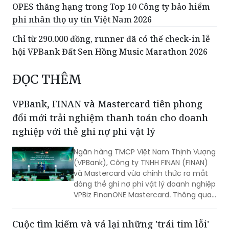
OPES thăng hạng trong Top 10 Công ty bảo hiểm
phi nhân thọ uy tín Việt Nam 2026
Chỉ từ 290.000 đồng, runner đã có thể check-in lễ
hội VPBank Đất Sen Hồng Music Marathon 2026
ĐỌC THÊM
VPBank, FINAN và Mastercard tiên phong
đổi mới trải nghiệm thanh toán cho doanh
nghiệp với thẻ ghi nợ phi vật lý
Ngân hàng TMCP Việt Nam Thịnh Vượng
(VPBank), Công ty TNHH FINAN (FINAN)
và Mastercard vừa chính thức ra mắt
dòng thẻ ghi nợ phi vật lý doanh nghiệp
VPBiz FinanONE Mastercard. Thông qua
giải pháp này, ba đơn vị hướng tới xây
dựng một hệ sinh thái quản trị chi tiêu
Cuộc tìm kiếm và vá lại những 'trái tim lỗi'
hiện đại, nơi doanh nghiệp có thể chủ