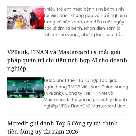
động kiểm soát ngân sách, tối ưu dòng
Nhiều trẻ em mắc bệnh tim bẩm sinh
tiền và nâng cao hiệu quả vận hành
tại Việt Nam không gặp vấn đề nghiêm
ngay từ những giao dịch hàng ngày.
trọng về sức khoẻ, cho đến một ngày
bác sĩ tìm ra bệnh. Nhận diện sớm là
"chìa khóa vàng", nhưng làm sao để
chiếc chìa khóa ấy đến tay những gia
đình nghèo ở vùng nông thôn, xa xôi,
VPBank, FINAN và Mastercard ra mắt giải
nơi điều kiện y tế còn thiếu thốn?
pháp quản trị chi tiêu tích hợp AI cho doanh
nghiệp
Được phát triển từ sự hợp tác giữa
Ngân hàng TMCP Việt Nam Thịnh Vượng
(VPBank), Công ty TNHH FINAN và
Mastercard, thẻ ghi nợ phi vật lý doanh
nghiệp VPBiz FinanONE Mastercard tích
hợp AI không chỉ là một phương thức
thanh toán mà còn là giải pháp giúp
Mcredit ghi danh Top 5 Công ty tài chính
doanh nghiệp rút ngắn quy trình phê
tiêu dùng uy tín năm 2026
duyệt chi tiêu, trao quyền chủ động