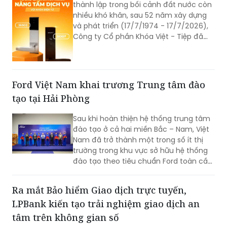
thành lập trong bối cảnh đất nước còn
nhiều khó khăn, sau 52 năm xây dựng
và phát triển (17/7/1974 - 17/7/2026),
Công ty Cổ phần Khóa Việt - Tiệp đã
trở thành một trong những doanh
nghiệp cơ khí tiêu biểu của Việt Nam.
Hành trình hơn nửa thế kỷ ấy không chỉ
là câu chuyện tăng trưởng của một
Ford Việt Nam khai trương Trung tâm đào
thương hiệu “quốc dân”, mà còn phản
tạo tại Hải Phòng
ánh sự bền bỉ của doanh nghiệp Việt
trong quá trình đổi mới, hội nhập và
Sau khi hoàn thiện hệ thống trung tâm
không ngừng nâng cao năng lực cạnh
đào tạo ở cả hai miền Bắc – Nam, Việt
tranh.
Nam đã trở thành một trong số ít thị
trường trong khu vực sở hữu hệ thống
đào tạo theo tiêu chuẩn Ford toàn cầu,
cùng với Thái Lan, Nam Phi, Úc và
Philippin.
Ra mắt Bảo hiểm Giao dịch trực tuyến,
LPBank kiến tạo trải nghiệm giao dịch an
tâm trên không gian số