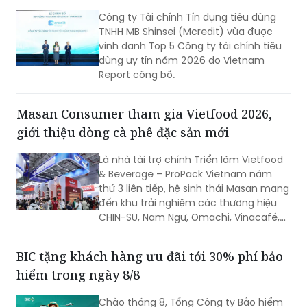
cho nhân viên nhưng vẫn kiểm soát
Công ty Tài chính Tín dụng tiêu dùng
chặt chẽ ngân sách và dòng tiền theo
TNHH MB Shinsei (Mcredit) vừa được
thời gian thực.
vinh danh Top 5 Công ty tài chính tiêu
dùng uy tín năm 2026 do Vietnam
Report công bố.
Masan Consumer tham gia Vietfood 2026,
giới thiệu dòng cà phê đặc sản mới
Là nhà tài trợ chính Triển lãm Vietfood
& Beverage – ProPack Vietnam năm
thứ 3 liên tiếp, hệ sinh thái Masan mang
đến khu trải nghiệm các thương hiệu
CHIN-SU, Nam Ngư, Omachi, Vinacafé,
Phở Story, WinEco, trong đó dòng cà
phê Vinacafé Fine Robusta lần đầu xuất
BIC tặng khách hàng ưu đãi tới 30% phí bảo
hiện tại triển lãm. Sự kiện diễn ra từ
hiểm trong ngày 8/8
ngày 6-8/8/2026, tại Trung tâm Hội
chợ & Triển lãm Sài Gòn (SECC).
Chào tháng 8, Tổng Công ty Bảo hiểm