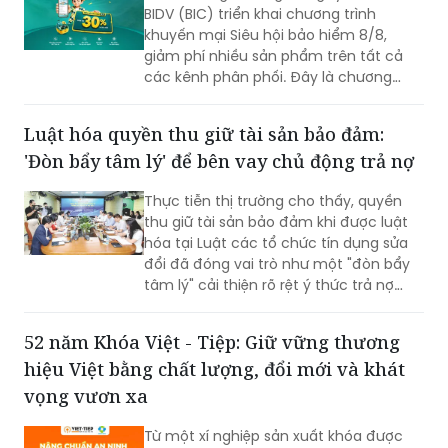
BIDV (BIC) triển khai chương trình
khuyến mại Siêu hội bảo hiểm 8/8,
giảm phí nhiều sản phẩm trên tất cả
các kênh phân phối. Đây là chương
trình ưu đãi có mức giảm phí tốt nhất
của BIC ở trong cùng thời điểm.
Luật hóa quyền thu giữ tài sản bảo đảm:
'Đòn bẩy tâm lý' để bên vay chủ động trả nợ
Thực tiễn thị trường cho thấy, quyền
thu giữ tài sản bảo đảm khi được luật
hóa tại Luật các tổ chức tín dụng sửa
đổi đã đóng vai trò như một "đòn bẩy
tâm lý" cải thiện rõ rệt ý thức trả nợ
của bên vay.
52 năm Khóa Việt - Tiệp: Giữ vững thương
hiệu Việt bằng chất lượng, đổi mới và khát
vọng vươn xa
Từ một xí nghiệp sản xuất khóa được