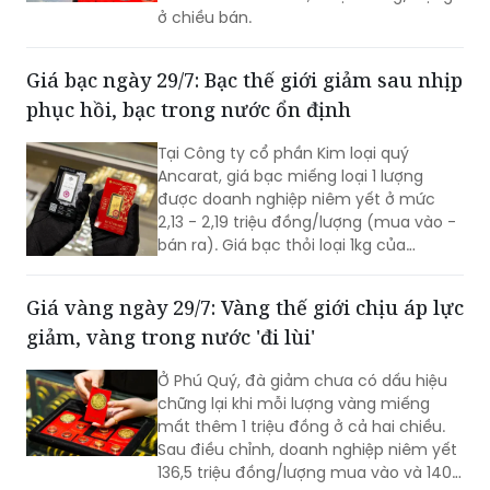
ở chiều bán.
Giá bạc ngày 29/7: Bạc thế giới giảm sau nhịp
phục hồi, bạc trong nước ổn định
Tại Công ty cổ phần Kim loại quý
Ancarat, giá bạc miếng loại 1 lượng
được doanh nghiệp niêm yết ở mức
2,13 - 2,19 triệu đồng/lượng (mua vào -
bán ra). Giá bạc thỏi loại 1kg của
Ancarat niêm yết giao dịch ở mức 57 -
58,7 triệu đồng/kg (mua vào - bán ra).
Giá vàng ngày 29/7: Vàng thế giới chịu áp lực
giảm, vàng trong nước 'đi lùi'
Ở Phú Quý, đà giảm chưa có dấu hiệu
chững lại khi mỗi lượng vàng miếng
mất thêm 1 triệu đồng ở cả hai chiều.
Sau điều chỉnh, doanh nghiệp niêm yết
136,5 triệu đồng/lượng mua vào và 140,5