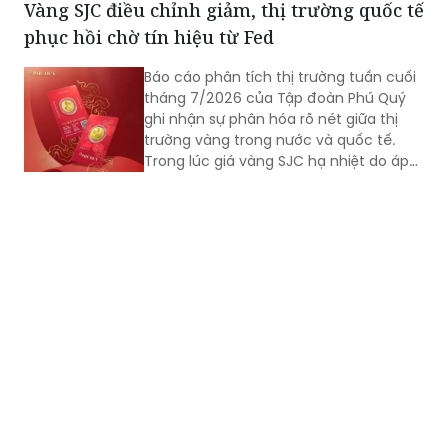
Vàng SJC điều chỉnh giảm, thị trường quốc tế
đầu tư hiện dồn vào quyết định lãi suất
phục hồi chờ tín hiệu từ Fed
của Cục Dự trữ Liên bang Mỹ (Fed) để
xác định xu hướng tiếp theo.
Báo cáo phân tích thị trường tuần cuối
tháng 7/2026 của Tập đoàn Phú Quý
ghi nhận sự phân hóa rõ nét giữa thị
trường vàng trong nước và quốc tế.
Trong lúc giá vàng SJC hạ nhiệt do áp
lực bán gia tăng, thị trường thế giới lại
đón nhận dòng tiền bắt đáy tích cực,
mở ra cơ hội giao dịch mới trước thềm
cuộc họp quyết định lãi suất của Cục
Dự trữ Liên bang Mỹ (Fed).