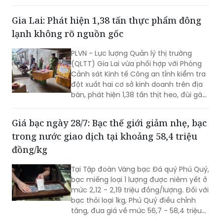
triệu đồng/lượng bán ra.
Gia Lai: Phát hiện 1,38 tấn thực phẩm đông
lạnh không rõ nguồn gốc
PLVN - Lực lượng Quản lý thị trường
(QLTT) Gia Lai vừa phối hợp với Phòng
Cảnh sát Kinh tế Công an tỉnh kiểm tra
đột xuất hai cơ sở kinh doanh trên địa
bàn, phát hiện 1,38 tấn thịt heo, đùi gà
và xương đùi gà đông lạnh không rõ
nguồn gốc, có dấu hiệu chuyển màu,
Giá bạc ngày 28/7: Bạc thế giới giảm nhẹ, bạc
bốc mùi hôi thối.
trong nước giao dịch tại khoảng 58,4 triệu
đồng/kg
Tại Tập đoàn Vàng bạc Đá quý Phú Quý,
bạc miếng loại 1 lượng được niêm yết ở
mức 2,12 - 2,19 triệu đồng/lượng. Đối với
bạc thỏi loại 1kg, Phú Quý điều chỉnh
tăng, đưa giá về mức 56,7 - 58,4 triệu