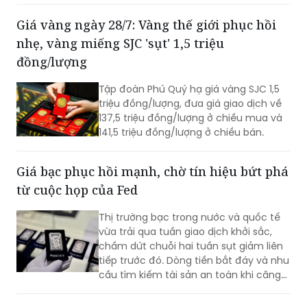
đồng/kg.
Giá vàng ngày 28/7: Vàng thế giới phục hồi
nhẹ, vàng miếng SJC 'sụt' 1,5 triệu
đồng/lượng
Tập đoàn Phú Quý hạ giá vàng SJC 1,5
triệu đồng/lượng, đưa giá giao dịch về
137,5 triệu đồng/lượng ở chiều mua và
141,5 triệu đồng/lượng ở chiều bán.
Giá bạc phục hồi mạnh, chờ tín hiệu bứt phá
từ cuộc họp của Fed
Thị trường bạc trong nước và quốc tế
vừa trải qua tuần giao dịch khởi sắc,
chấm dứt chuỗi hai tuần sụt giảm liên
tiếp trước đó. Dòng tiền bắt đáy và nhu
cầu tìm kiếm tài sản an toàn khi căng
thẳng địa chính trị leo thang là những
yếu tố hỗ trợ đà tăng. Sự chú ý của giới