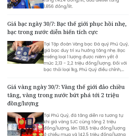
tăng 1.424 đồng/lít, dầu diesel tăng
1.856 đồng/lít.
Giá bạc ngày 30/7: Bạc thế giới phục hồi nhẹ,
bạc trong nước diễn biến tích cực
Tại Tập đoàn Vàng bạc Đá quý Phú Quý,
giá bạc duy trì xu hướng tăng nhẹ. Bạc
miếng loại 1 lượng được niêm yết ở
mức 2,13 - 2,2 triệu đồng/lượng. Đối với
bạc thỏi loại 1kg, Phú Quý điều chỉnh,
niêm yết tại mức 56,9 - 58,6 triệu
đồng/kg.
Giá vàng ngày 30/7: Vàng thế giới đảo chiều
tăng, vàng trong nước bứt phá tới 2 triệu
đồng/lượng
Tại Phú Quý, đà tăng diễn ra tương tự
khi giá vàng SJC cùng tăng 2 triệu
đồng/lượng, lên 138,5 triệu đồng/lượng
ở chiều mua và 142,5 triệu đồng/lượng