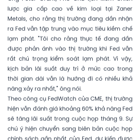
lược gia cấp cao về kim loại tại Zaner
Metals, cho rằng thị trường đang dần nhận
ra Fed vẫn tập trung vào mục tiêu kiềm chế
lạm phát. "Tôi cho rằng thực tế đang dần
được phản ánh vào thị trường khi Fed vẫn
rất chú trọng kiểm soát lạm phát. Vì vậy,
kịch bản lãi suất duy trì ở mức cao trong
thời gian dài vẫn là hướng đi có nhiều khả
năng xảy ra nhất," ông nói.
Theo công cụ FedWatch của CME, thị trường
hiện vẫn đánh giá khoảng 60% khả năng Fed
sẽ tăng lãi suất trong cuộc họp tháng 9. Sự
chú ý hiện chuyển sang biên bản cuộc họp
chính sách gần nhất của Fed, dự kiến được