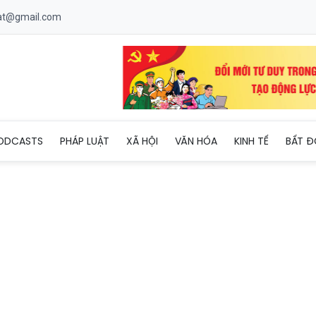
uat@gmail.com
hẩn trương tu sửa Quốc lộ 19 trước khi mùa mưa bão về
ODCASTS
PHÁP LUẬT
XÃ HỘI
VĂN HÓA
KINH TẾ
BẤT Đ