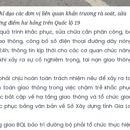
hỉ đạo các đơn vị liên quan khẩn trương rà soát, sửa
ng điểm hư hỏng trên Quốc lộ 19
 quá trình khắc phục, sửa chữa cần phân công, b
giao thông, công bố số điện thoại đường dây nón
4h; thông tin kịp thời cho các cơ quan chức năn
hi xảy ra sự cố nghiêm trọng, tai nạn giao thôn
hải chịu hoàn toàn trách nhiệm nếu để xảy ra ta
 toàn giao thông trong việc chậm trễ khắc phụ
 bất cập về hạ tầng giao thông và tổ chức gia
c phục bằng văn bản về Sở Xây dựng tỉnh Gia La
g giao BQL bảo trì đường bộ phải tổ chức thực hiệ