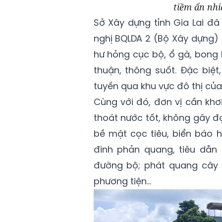
tiềm ẩn nhi
Sở Xây dựng tỉnh Gia Lai đ
nghị BQLDA 2 (Bộ Xây dựng) 
hư hỏng cục bộ, ổ gà, bong
thuận, thông suốt. Đặc biệt
tuyến qua khu vực đô thị củ
Cùng với đó, đơn vị cần kh
thoát nước tốt, không gây đ
bề mặt cọc tiêu, biển báo h
đinh phản quang, tiêu dẫn
đường bộ; phát quang cây
phương tiện...