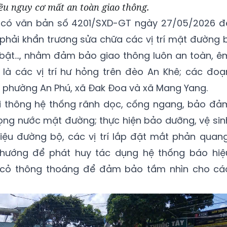
ều nguy cơ mất an toàn giao thông.
ã có văn bản số 4201/SXD-GT ngày 27/05/2026 đ
phải khẩn trương sửa chữa các vị trí mặt đường b
 bật…, nhằm đảm bảo giao thông luôn an toàn, ê
, là các vị trí hư hỏng trên đèo An Khê; các đoạ
a phường An Phú, xã Đak Đoa và xã Mang Yang.
ơi thông hệ thống rãnh dọc, cống ngang, bảo đả
ọng nước mặt đường; thực hiện bảo dưỡng, vệ sin
iệu đường bộ, các vị trí lắp đặt mắt phản quang
 hướng để phát huy tác dụng hệ thống báo hiệ
 cỏ thông thoáng để đảm bảo tầm nhìn cho cá