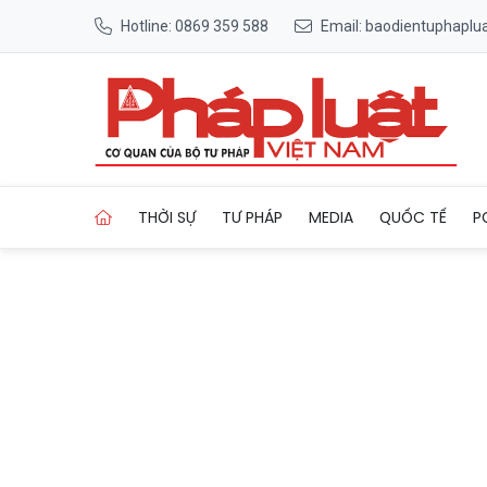
Hotline: 0869 359 588
Email: baodientuphapl
Trang chủ Gia Lai yêu cầu k
THỜI SỰ
TƯ PHÁP
MEDIA
QUỐC TẾ
P