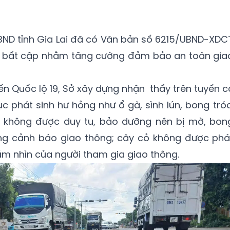
BND tỉnh Gia Lai đã có Văn bản số 6215/UBND-XDC
 lý bất cập nhằm tăng cường đảm bảo an toàn gia
ến Quốc lộ 19, Sở xây dựng nhận thấy trên tuyến c
ục phát sinh hư hỏng như ổ gà, sình lún, bong tróc
y không được duy tu, bảo dưỡng nên bị mờ, bon
ng cảnh báo giao thông; cây cỏ không được phá
m nhìn của người tham gia giao thông.