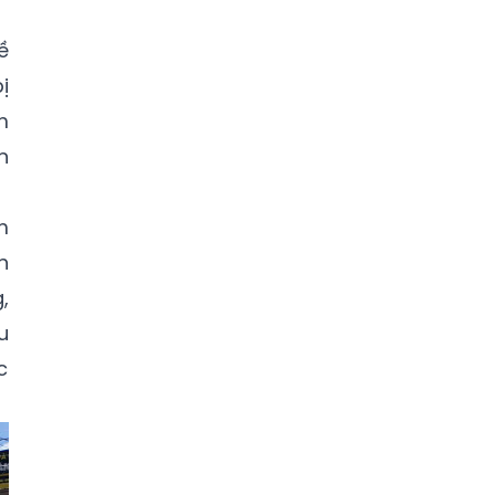
ề
ị
m
n
m
h
,
u
c