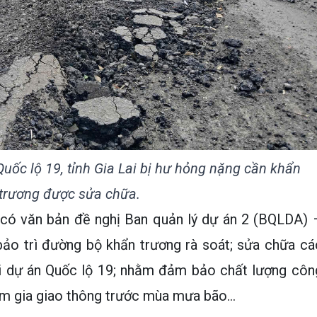
ốc lộ 19, tỉnh Gia Lai bị hư hỏng nặng cần khẩn
trương được sửa chữa.
i có văn bản đề nghị Ban quản lý dự án 2 (BQLDA) 
bảo trì đường bộ khẩn trương rà soát; sửa chữa cá
ại dự án Quốc lộ 19; nhằm đảm bảo chất lượng côn
ham gia giao thông trước mùa mưa bão…