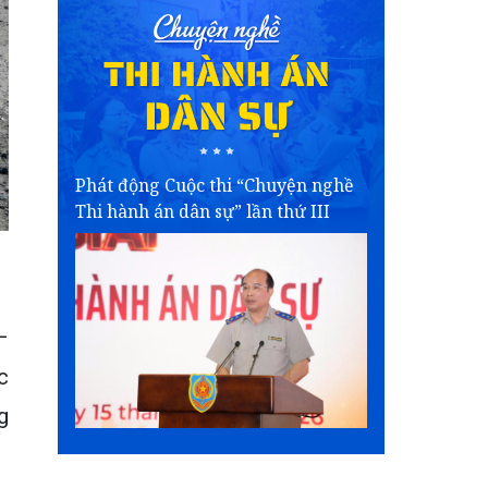
Phát động Cuộc thi “Chuyện nghề
Thi hành án dân sự” lần thứ III
–
c
g