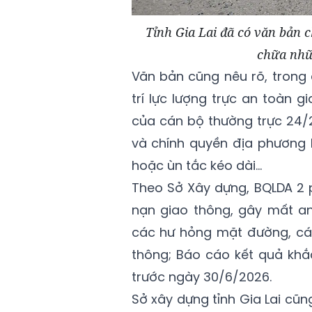
Tỉnh Gia Lai đã có văn bản c
chữa nhữ
Văn bản cũng nêu rõ, trong
trí lực lượng trực an toàn 
của cán bộ thường trực 24/2
và chính quyền địa phương k
hoặc ùn tắc kéo dài...
Theo Sở Xây dựng, BQLDA 2 p
nạn giao thông, gây mất an
các hư hỏng mặt đường, các
thông; Báo cáo kết quả khắ
trước ngày 30/6/2026.
Sở xây dựng tỉnh Gia Lai cũn