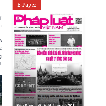
E-Paper
T
o
ó
;
g
t
Báo Pháp luật Việt Nam số 201