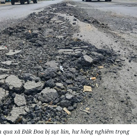
 qua xã Đăk Đoa bị sụt lún, hư hỏng nghiêm trọng