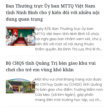
Ban Thường trực Ủy ban MTTQ Việt Nam
tỉnh Ninh Bình cho ý kiến đối với nhiều nội
dung quan trọng
Ngày 6/8, Ban Thường trực Ủy ban
MTTQ Việt Nam tỉnh Ninh Bình tổ chức
hội nghị giao ban nhằm xem xét, cho ý
kiến đối với một số nội dung thuộc
thẩm quyền. Bà Đinh Thị Lụa, Phó Bí thư
Tỉnh ủy, Chủ tịch Ủy ban MTTQ Việt
Nam tỉnh dự và chỉ đạo hội nghị. Tham
Bộ CHQS tỉnh Quảng Trị bàn giao khu vui
dự có các thành viên Ban Thường trực
chơi cho trẻ em vùng khó khăn
Ủy ban MTTQ Việt Nam tỉnh.
Một khu vui chơi khang trang vừa được
Bộ Chỉ huy Quân sự (CHQS) tỉnh Quảng
Trị bàn giao cho điểm Trường Mầm non
Cửa Mẹc (xã Kim Ngân), góp phần
mang đến môi trường học tập, vui chơi
an toàn, lành mạnh cho trẻ em vùng