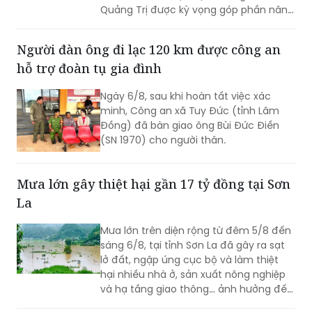
Quảng Trị được kỳ vọng góp phần nâng
cao kỹ năng số, đưa các nền tảng và
tiện ích số đến gần hơn với người dân
Người đàn ông đi lạc 120 km được công an
khu vực biên giới.
hỗ trợ đoàn tụ gia đình
Ngày 6/8, sau khi hoàn tất việc xác
minh, Công an xã Tuy Đức (tỉnh Lâm
Đồng) đã bàn giao ông Bùi Đức Điền
(SN 1970) cho người thân.
Mưa lớn gây thiệt hại gần 17 tỷ đồng tại Sơn
La
Mưa lớn trên diện rộng từ đêm 5/8 đến
sáng 6/8, tại tỉnh Sơn La đã gây ra sạt
lở đất, ngập úng cục bộ và làm thiệt
hại nhiều nhà ở, sản xuất nông nghiệp
và hạ tầng giao thông… ảnh hưởng đến
đời sống của nhân dân.