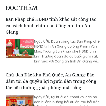
ĐỌC THÊM
Ban Pháp chế HĐND tỉnh khảo sát công tác
cải cách hành chính tại Công an tỉnh An
Giang
Ngày 6/8, Đoàn công tác Ban Pháp chế
HĐND tỉnh An Giang do ông Phạm Văn
Màu, Trưởng Ban Pháp chế HĐND tỉnh
làm Trưởng đoàn đã có buổi giám sát,
làm việc với Công an tỉnh An Giang về
công tác cải cách hành chính, giải
quyết thủ tục hành chính trong lĩnh vực
Chủ tịch Đặc khu Phú Quốc, An Giang: Bảo
Công an, nhằm đánh giá kết quả thực
đảm tối đa quyền lợi người dân trong công
hiện, kịp thời ghi nhận những khó khăn,
vướng mắc và đề xuất các giải pháp
tác bồi thường, giải phóng mặt bằng
nâng cao chất lượng phục vụ Nhân
dân, cơ quan, tổ chức. Tiếp và làm việc
Ngày 6/8, tại buổi đối thoại với các hộ
với đoàn có Đại tá Huỳnh Thanh Lâm,
dân bị ảnh hưởng bởi dự án thu hồi đất,