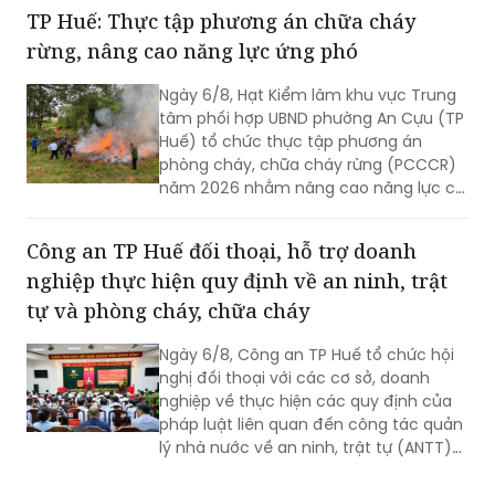
khó khăn.
TP Huế: Thực tập phương án chữa cháy
rừng, nâng cao năng lực ứng phó
Ngày 6/8, Hạt Kiểm lâm khu vực Trung
tâm phối hợp UBND phường An Cựu (TP
Huế) tổ chức thực tập phương án
phòng cháy, chữa cháy rừng (PCCCR)
năm 2026 nhằm nâng cao năng lực chỉ
huy, điều hành và khả năng phối hợp xử
lý các tình huống cháy rừng.
Công an TP Huế đối thoại, hỗ trợ doanh
nghiệp thực hiện quy định về an ninh, trật
tự và phòng cháy, chữa cháy
Ngày 6/8, Công an TP Huế tổ chức hội
nghị đối thoại với các cơ sở, doanh
nghiệp về thực hiện các quy định của
pháp luật liên quan đến công tác quản
lý nhà nước về an ninh, trật tự (ANTT)
trên địa bàn năm 2026.