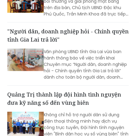
Phó Giám đốc Công an tỉnh; cùng đại
bồi thường và giải phóng mặt bằng
diện lãnh đạo một số phòng nghiệp vụ
trên địa bàn, Chủ tịch UBND Đặc khu
Công an tỉnh.
Phú Quốc, Trần Minh Khoa đã trực tiếp
lắng nghe, giải đáp các kiến nghị của
người dân và đưa ra nhiều cam kết
"Người dân, doanh nghiệp hỏi - Chính quyền
nhằm bảo đảm tối đa quyền, lợi ích
tỉnh Gia Lai trả lời"
hợp pháp của bà con.
Văn phòng UBND tỉnh Gia Lai vừa ban
hành thông báo về việc triển khai
Chuyên mục “Người dân, doanh nghiệp
hỏi - Chính quyền tỉnh Gia Lai trả lời”
dành cho toàn bộ người dân, doanh
nghiệp, nhà đầu tư và các cơ quan,
đơn vị, địa phương trên địa bàn. Dự kiến
Quảng Trị thành lập đội hình tình nguyện
Chương trình sẽ được triển khai trong
đưa kỹ năng số đến vùng biên
tháng 8/2026.
Không chỉ hỗ trợ người dân sử dụng
điện thoại thông minh hay dịch vụ
công trực tuyến, Đội hình tình nguyện
viên "Bình dân học vụ số vùng biên" tỉnh