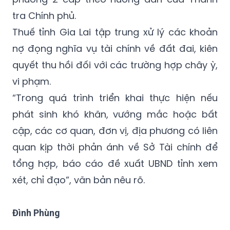
việc xử lý cơ sở nhà, đất dôi dư sau sắp xếp
đơn vị hành chính, thực hiện chính quyền địa
phương 2 cấp theo hướng dẫn của Thanh
tra Chính phủ.
Thuế tỉnh Gia Lai tập trung xử lý các khoản
nợ đọng nghĩa vụ tài chính về đất đai, kiên
quyết thu hồi đối với các trường hợp chây ỳ,
vi phạm.
“Trong quá trình triển khai thực hiện nếu
phát sinh khó khăn, vướng mắc hoặc bất
cập, các cơ quan, đơn vị, địa phương có liên
quan kịp thời phản ánh về Sở Tài chính để
tổng hợp, báo cáo đề xuất UBND tỉnh xem
xét, chỉ đạo”, văn bản nêu rõ.