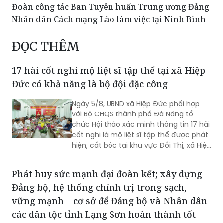
Tuyên truyền pháp luật về trật tự an toàn giao
thông cho doanh nghiệp vận tải ở Huế
Đoàn công tác Ban Tuyên huấn Trung ương Đảng
Nhân dân Cách mạng Lào làm việc tại Ninh Bình
ĐỌC THÊM
17 hài cốt nghi mộ liệt sĩ tập thể tại xã Hiệp
Đức có khả năng là bộ đội đặc công
Ngày 5/8, UBND xã Hiệp Đức phối hợp
với Bộ CHQS thành phố Đà Nẵng tổ
chức Hội thảo xác minh thông tin 17 hài
cốt nghi là mộ liệt sĩ tập thể được phát
hiện, cất bốc tại khu vực Đồi Thị, xã Hiệp
Đức.
Phát huy sức mạnh đại đoàn kết; xây dựng
Đảng bộ, hệ thống chính trị trong sạch,