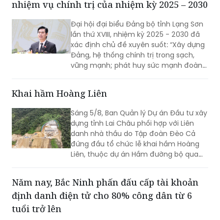
vững mạnh – cơ sở để Đảng bộ và Nhân dân
các dân tộc tỉnh Lạng Sơn hoàn thành tốt
nhiệm vụ chính trị của nhiệm kỳ 2025 – 2030
Đại hội đại biểu Đảng bộ tỉnh Lạng Sơn
lần thứ XVIII, nhiệm kỳ 2025 - 2030 đã
xác định chủ đề xuyên suốt: “Xây dựng
Đảng, hệ thống chính trị trong sạch,
vững mạnh; phát huy sức mạnh đoàn
kết; huy động mọi nguồn lực, hiện thực
hóa khát vọng phát triển; xây dựng
Khai hầm Hoàng Liên
Lạng Sơn trở thành một cực tăng
trưởng của vùng Trung du và miền núi
Sáng 5/8, Ban Quản lý Dự án Đầu tư xây
Bắc Bộ”. Đây không chỉ là việc tổng kết
dựng tỉnh Lai Châu phối hợp với Liên
thực tiễn một cách toàn diện từ nhiệm
danh nhà thầu do Tập đoàn Đèo Cả
kỳ 2020 - 2025, mà còn thể hiện rõ
đứng đầu tổ chức lễ khai hầm Hoàng
tầm nhìn, bản lĩnh và quyết tâm chính
Liên, thuộc dự án Hầm đường bộ qua
trị của Đảng bộ tỉnh trong giai đoạn
đèo Hoàng Liên, kết nối tỉnh Lào Cai với
phát triển mới.
tỉnh Lai Châu.
Năm nay, Bắc Ninh phấn đấu cấp tài khoản