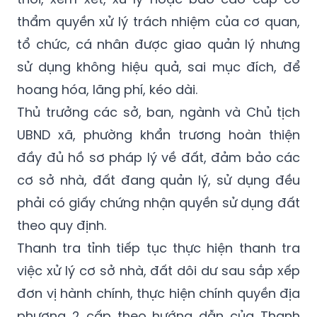
triển kinh tế - xã hội theo đúng chỉ đạo của
Bộ Chính trị, pháp luật của nhà nước; đồng
thời, xem xét, xử lý hoặc báo cáo cấp có
thẩm quyền xử lý trách nhiệm của cơ quan,
tổ chức, cá nhân được giao quản lý nhưng
sử dụng không hiệu quả, sai mục đích, để
hoang hóa, lãng phí, kéo dài.
Thủ trưởng các sở, ban, ngành và Chủ tịch
UBND xã, phường khẩn trương hoàn thiện
đầy đủ hồ sơ pháp lý về đất, đảm bảo các
cơ sở nhà, đất đang quản lý, sử dụng đều
phải có giấy chứng nhận quyền sử dụng đất
theo quy định.
Thanh tra tỉnh tiếp tục thực hiện thanh tra