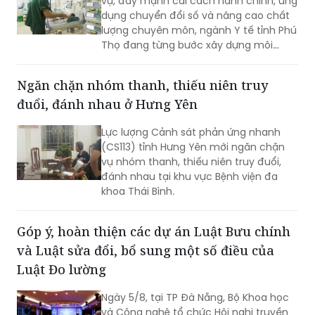
lòng của người bệnh
Không ngừng đổi mới phong cách phục
vụ, đẩy mạnh cải cách hành chính, ứng
dụng chuyển đổi số và nâng cao chất
lượng chuyên môn, ngành Y tế tỉnh Phú
Thọ đang từng bước xây dựng môi
trường khám, chữa bệnh hiện đại,
chuyên nghiệp và thân thiện. Tại nhiều
Ngăn chặn nhóm thanh, thiếu niên truy
cơ sở y tế, sự hài lòng của người bệnh
đuổi, đánh nhau ở Hưng Yên
không chỉ là mục tiêu hướng tới mà
còn trở thành tiêu chí quan trọng để
Lực lượng Cảnh sát phản ứng nhanh
đánh giá chất lượng hoạt động của
(CS113) tỉnh Hưng Yên mới ngăn chặn
mỗi đơn vị.
vụ nhóm thanh, thiếu niên truy đuổi,
đánh nhau tại khu vực Bệnh viện đa
khoa Thái Bình.
Góp ý, hoàn thiện các dự án Luật Bưu chính
và Luật sửa đổi, bổ sung một số điều của