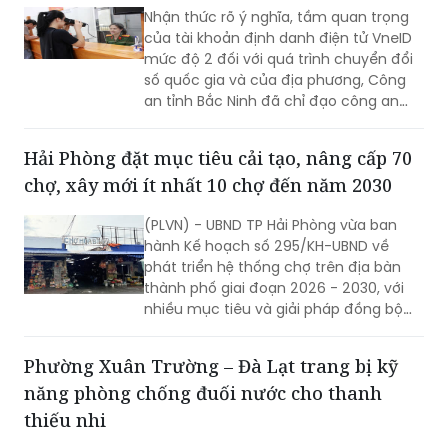
định danh điện tử cho 80% công dân từ 6
tuổi trở lên
Nhận thức rõ ý nghĩa, tầm quan trọng
của tài khoản định danh điện tử VneID
mức độ 2 đối với quá trình chuyển đổi
số quốc gia và của địa phương, Công
an tỉnh Bắc Ninh đã chỉ đạo công an
cấp xã triển khai đồng bộ nhiều giải
pháp nhằm đẩy mạnh công tác thu
Hải Phòng đặt mục tiêu cải tạo, nâng cấp 70
nhận, kích hoạt tài khoản định danh
chợ, xây mới ít nhất 10 chợ đến năm 2030
điện tử cho người dân.
(PLVN) - UBND TP Hải Phòng vừa ban
hành Kế hoạch số 295/KH-UBND về
phát triển hệ thống chợ trên địa bàn
thành phố giai đoạn 2026 - 2030, với
nhiều mục tiêu và giải pháp đồng bộ
nhằm nâng cấp hạ tầng thương mại,
từng bước hiện đại hóa hoạt động kinh
Phường Xuân Trường – Đà Lạt trang bị kỹ
doanh, đáp ứng yêu cầu phát triển đô