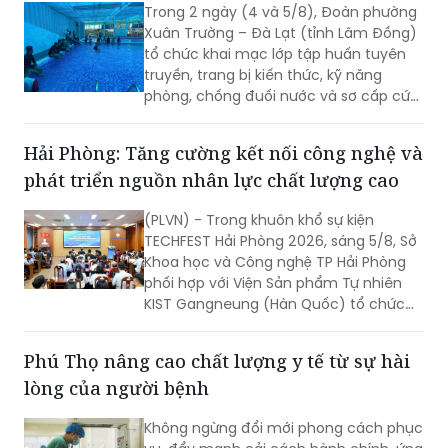
năng phòng chống đuối nước cho thanh
thị và xây dựng nông thôn mới.
thiếu nhi
Trong 2 ngày (4 và 5/8), Đoàn phường
Xuân Trường – Đà Lạt (tỉnh Lâm Đồng)
tổ chức khai mạc lớp tập huấn tuyên
truyền, trang bị kiến thức, kỹ năng
phòng, chống đuối nước và sơ cấp cứu
cho thanh thiếu nhi năm 2026.
Hải Phòng: Tăng cường kết nối công nghệ và
phát triển nguồn nhân lực chất lượng cao
(PLVN) - Trong khuôn khổ sự kiện
TECHFEST Hải Phòng 2026, sáng 5/8, Sở
Khoa học và Công nghệ TP Hải Phòng
phối hợp với Viện Sản phẩm Tự nhiên
KIST Gangneung (Hàn Quốc) tổ chức
Phiên kết nối cung cầu công nghệ giữa
doanh nghiệp Viện KIST và doanh
Phú Thọ nâng cao chất lượng y tế từ sự hài
nghiệp TP Hải Phòng.