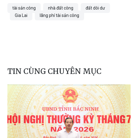
Đình Phùng
tài sản công
nhà đất công
đất dôi dư
Gia Lai
lãng phí tài sản công
TIN CÙNG CHUYÊN MỤC