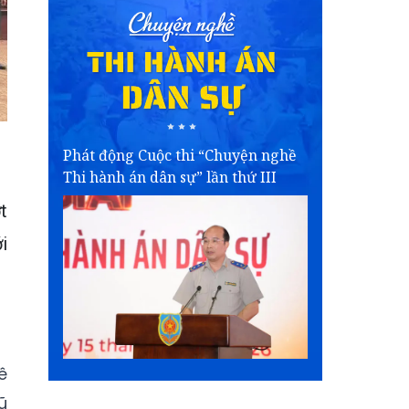
Phát động Cuộc thi “Chuyện nghề
Thi hành án dân sự” lần thứ III
t
i
ê
ũ