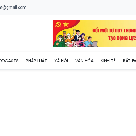
uat@gmail.com
o điểm tấn công, trấn áp tội phạm ma túy trên tuyến biên giới
ODCASTS
PHÁP LUẬT
XÃ HỘI
VĂN HÓA
KINH TẾ
BẤT Đ