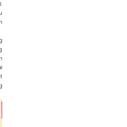
.
u
n
g
g
h
i
t
g