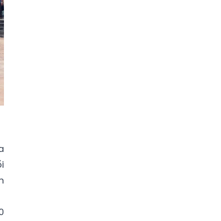
a
i
n
0