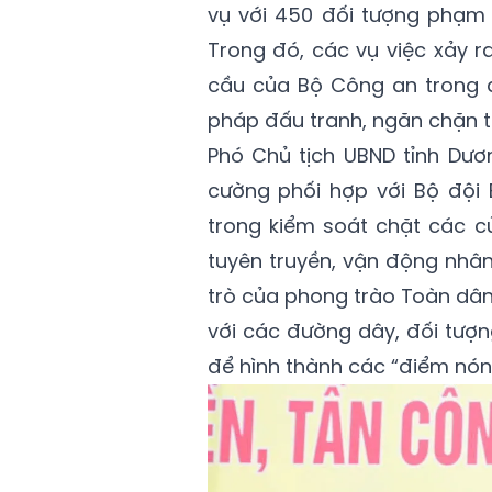
vụ với 450 đối tượng phạm t
Trong đó, các vụ việc xảy ra
cầu của Bộ Công an trong đ
pháp đấu tranh, ngăn chặn từ
Phó Chủ tịch UBND tỉnh Dươ
cường phối hợp với Bộ đội 
trong kiểm soát chặt các c
tuyên truyền, vận động nhâ
trò của phong trào Toàn dân
với các đường dây, đối tượn
để hình thành các “điểm nóng