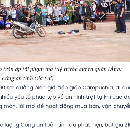
p trấn áp tôi phạm ma tuý trước giờ ra quân (Ảnh:
Công an tỉnh Gia Lai).
n 90 km đường biên giới tiếp giáp Campuchia, đi qu
nhiều yếu tố phức tạp về an ninh trật tự khi các đố
g mòn, lối mở để hoạt động mua bán, vận chuyể
 lượng Công an toàn tỉnh đã phát hiện, bắt giữ 21