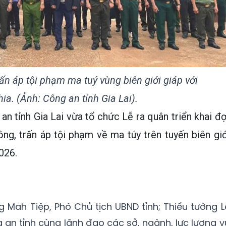
rấn áp tội phạm ma tuý vùng biên giới giáp với
a. (Ảnh: Công an tỉnh Gia Lai).
an tỉnh Gia Lai vừa tổ chức Lễ ra quân triển khai đợ
ng, trấn áp tội phạm về ma túy trên tuyến biên giớ
026.
g Mah Tiệp, Phó Chủ tịch UBND tỉnh; Thiếu tướng L
n tỉnh cùng lãnh đạo các sở, ngành, lực lượng v