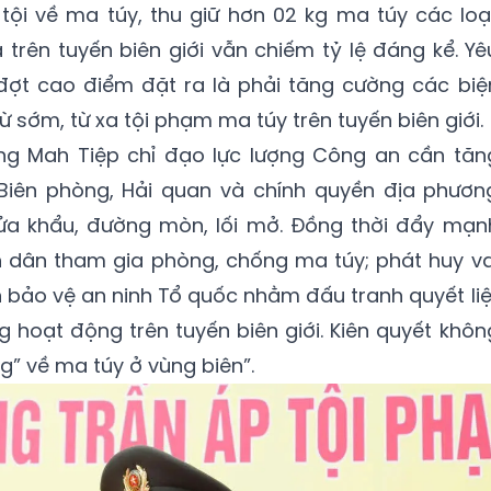
ội về ma túy, thu giữ hơn 02 kg ma túy các loại
 trên tuyến biên giới vẫn chiếm tỷ lệ đáng kể. Yê
ợt cao điểm đặt ra là phải tăng cường các biệ
 sớm, từ xa tội phạm ma túy trên tuyến biên giới.
ng Mah Tiệp chỉ đạo lực lượng Công an cần tăn
Biên phòng, Hải quan và chính quyền địa phươn
ửa khẩu, đường mòn, lối mở. Đồng thời đẩy mạn
n dân tham gia phòng, chống ma túy; phát huy va
 bảo vệ an ninh Tổ quốc nhằm đấu tranh quyết liệ
g hoạt động trên tuyến biên giới. Kiên quyết khôn
” về ma túy ở vùng biên”.