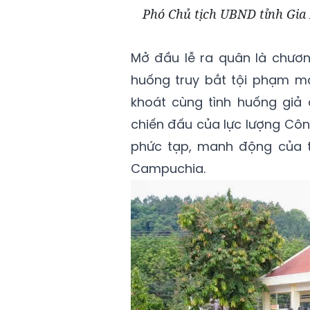
Phó Chủ tịch UBND tỉnh Gia 
Mở đầu lễ ra quân là chương
huống truy bắt tội phạm m
khoát cùng tình huống giả 
chiến đấu của lực lượng Côn
phức tạp, manh động của t
Campuchia.