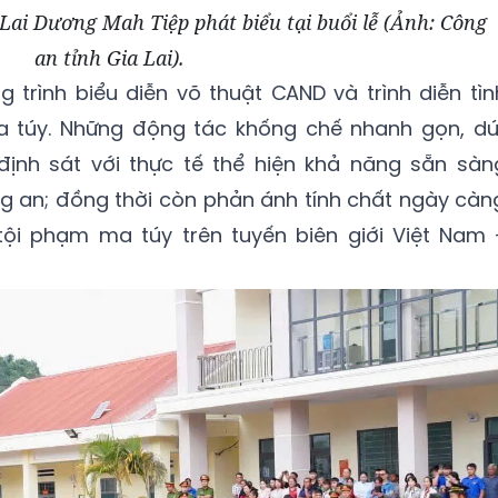
Lai Dương Mah Tiệp phát biểu tại buổi lễ (Ảnh: Công
an tỉnh Gia Lai).
 trình biểu diễn võ thuật CAND và trình diễn tìn
a túy. Những động tác khống chế nhanh gọn, dứ
định sát với thực tế thể hiện khả năng sẵn sàn
g an; đồng thời còn phản ánh tính chất ngày càn
ội phạm ma túy trên tuyến biên giới Việt Nam 