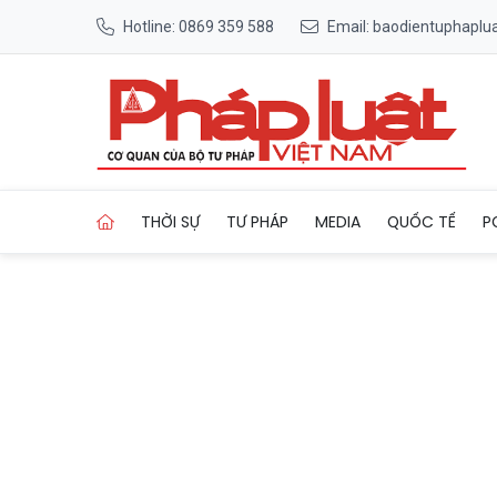
Hotline: 0869 359 588
Email: baodientuphapl
Trang chủ Gia Lai ra quân ca
THỜI SỰ
TƯ PHÁP
MEDIA
QUỐC TẾ
P