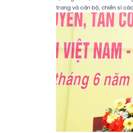
trang và cán bộ, chiến sĩ các