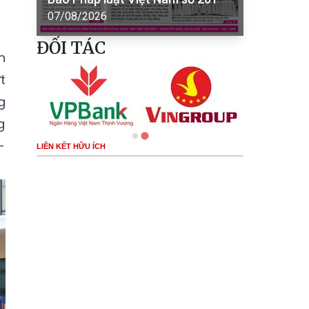
07/08/2026
ĐỐI TÁC
h
t
g
g
-
LIÊN KẾT HỮU ÍCH