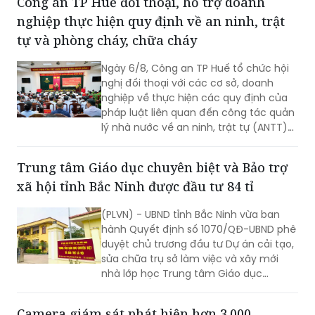
tự và phòng cháy, chữa cháy
Ngày 6/8, Công an TP Huế tổ chức hội
nghị đối thoại với các cơ sở, doanh
nghiệp về thực hiện các quy định của
pháp luật liên quan đến công tác quản
lý nhà nước về an ninh, trật tự (ANTT)
trên địa bàn năm 2026.
Trung tâm Giáo dục chuyên biệt và Bảo trợ
xã hội tỉnh Bắc Ninh được đầu tư 84 tỉ
(PLVN) - UBND tỉnh Bắc Ninh vừa ban
hành Quyết định số 1070/QĐ-UBND phê
duyệt chủ trương đầu tư Dự án cải tạo,
sửa chữa trụ sở làm việc và xây mới
nhà lớp học Trung tâm Giáo dục
chuyên biệt và Bảo trợ xã hội tỉnh, với
tổng mức đầu tư dự kiến hơn 84 tỷ
Camera giám sát phát hiện hơn 3.000
đồng.
trường hợp ô tô vi phạm giao thông trong