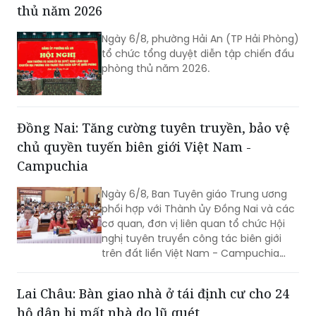
Ngày 6/8, phường Hải An (TP Hải Phòng)
tổ chức tổng duyệt diễn tập chiến đấu
phòng thủ năm 2026.
Đồng Nai: Tăng cường tuyên truyền, bảo vệ
chủ quyền tuyến biên giới Việt Nam -
Campuchia
Ngày 6/8, Ban Tuyên giáo Trung ương
phối hợp với Thành ủy Đồng Nai và các
cơ quan, đơn vị liên quan tổ chức Hội
nghị tuyên truyền công tác biên giới
trên đất liền Việt Nam - Campuchia
năm 2026.
Lai Châu: Bàn giao nhà ở tái định cư cho 24
hộ dân bị mất nhà do lũ quét
Sáng 6/8, tỉnh Lai Châu tổ chức lễ bàn