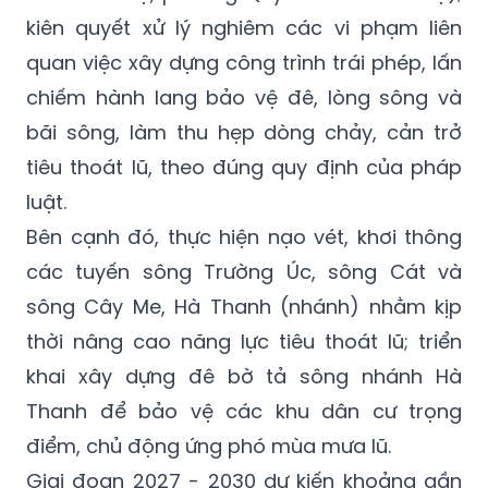
quan việc xây dựng công trình trái phép, lấn
chiếm hành lang bảo vệ đê, lòng sông và
bãi sông, làm thu hẹp dòng chảy, cản trở
tiêu thoát lũ, theo đúng quy định của pháp
luật.
Bên cạnh đó, thực hiện nạo vét, khơi thông
các tuyến sông Trường Úc, sông Cát và
sông Cây Me, Hà Thanh (nhánh) nhằm kịp
thời nâng cao năng lực tiêu thoát lũ; triển
khai xây dựng đê bờ tả sông nhánh Hà
Thanh để bảo vệ các khu dân cư trọng
điểm, chủ động ứng phó mùa mưa lũ.
Giai đoạn 2027 - 2030 dự kiến khoảng gần
2.400 tỷ đồng, tập trung đầu tư các hạng