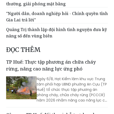
"Người dân, doanh nghiệp hỏi - Chính quyền tỉnh
Gia Lai trả lời"
Quảng Trị thành lập đội hình tình nguyện đưa kỹ
năng số đến vùng biên
ĐỌC THÊM
TP Huế: Thực tập phương án chữa cháy
rừng, nâng cao năng lực ứng phó
Ngày 6/8, Hạt Kiểm lâm khu vực Trung
tâm phối hợp UBND phường An Cựu (TP
Huế) tổ chức thực tập phương án
phòng cháy, chữa cháy rừng (PCCCR)
năm 2026 nhằm nâng cao năng lực chỉ
huy, điều hành và khả năng phối hợp xử
lý các tình huống cháy rừng.
Công an TP Huế đối thoại, hỗ trợ doanh
nghiệp thực hiện quy định về an ninh, trật