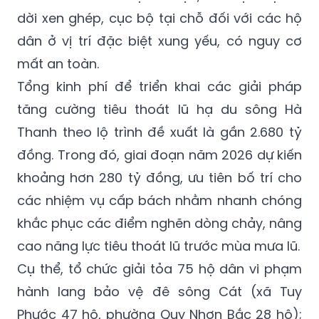
dân ở vị trí đặc biệt xung yếu, có nguy cơ
mất an toàn.
Tổng kinh phí để triển khai các giải pháp
tăng cường tiêu thoát lũ hạ du sông Hà
Thanh theo lộ trình đề xuất là gần 2.680 tỷ
đồng. Trong đó, giai đoạn năm 2026 dự kiến
khoảng hơn 280 tỷ đồng, ưu tiên bố trí cho
các nhiệm vụ cấp bách nhằm nhanh chóng
khắc phục các điểm nghẽn dòng chảy, nâng
cao năng lực tiêu thoát lũ trước mùa mưa lũ.
Cụ thể, tổ chức giải tỏa 75 hộ dân vi phạm
hành lang bảo vệ đê sông Cát (xã Tuy
Phước 47 hộ, phường Quy Nhơn Bắc 28 hộ);
kiên quyết xử lý nghiêm các vi phạm liên