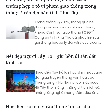
tháng 7trên địa bàn tỉnh Phú Thọ
Trong tháng 7/2026, thông qua hệ
thống camera giám sát giao thông,
Phòng Cảnh sát giao thông (CSGT)
Công an tỉnh Phú Thọ đã phát hiện và
gửi thông báo xử lý đối với 3.055 trường
hợp ô tô vi phạm trật tự an toàn giao
thông (TTATGT). Các lỗi vi phạm phổ
Nét đẹp người Tây Hồ – giữ hồn di sản đất
biến tập trung vào hành vi chạy quá
Kinh kỳ
tốc độ và không chấp hành tín hiệu
đèn giao thông.
Nhắc đến Tây Hồ là nhắc đến một vùng
đất giàu truyền thống văn hóa của
Thăng Long - Hà Nội, nơi có mặt nước
Hồ Tây thơ mộng, những di tích lịch sử,
những làng nghề mang đậm dấu ấn
dân gian và những con người luôn biết
trân trọng, gìn giữ các giá trị văn hóa
Huế: Kêu gọi cung cấp thông tin các địa
nghìn năm văn hiến.
điểm chôn cất liệt sĩ