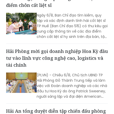
Ngày 6/8, Ban Chỉ đạo tìm kiếm, quy
tập và xác định danh tính hài cốt liệt sĩ
TP Huế (Ban Chỉ đạo 515) có thư kêu gọi
cung cấp thông tin về các địa điểm
chôn cất liệt sĩ hy sinh trên địa bàn, tập
trung tại khu vực đèo Phước Tượng,
đèo Hải Vân (xã Chân Mây - Lăng Cô)
Hải Phòng mời gọi doanh nghiệp Hoa Kỳ đầu
và khu vực sông Truồi (xã Lộc An).
tư vào lĩnh vực công nghệ cao, logistics và
tài chính
(PLVN) - Chiều 6/8, Chủ tịch UBND TP
Hải Phòng Đỗ Thành Trung tiếp và làm
việc với Đoàn doanh nghiệp và các nhà
đầu tư Hoa Kỳ do ông Patrick Sweeney,
người sáng lập và đại diện American
Kestrel Global Strategies Group làm
Trưởng đoàn đến thăm, làm việc và
Hải An tổng duyệt diễn tập chiến đấu phòng
tìm hiểu cơ hội đầu tư tại Hải Phòng.
thủ năm 2026