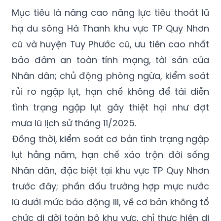
hạ du sông Hà Thanh khu vực TP Quy Nhơn
cũ và huyện Tuy Phước cũ, ưu tiên cao nhất
bảo đảm an toàn tính mạng, tài sản của
Nhân dân; chủ động phòng ngừa, kiểm soát
rủi ro ngập lụt, hạn chế không để tái diễn
tình trạng ngập lụt gây thiệt hại như đợt
mưa lũ lịch sử tháng 11/2025.
Đồng thời, kiểm soát cơ bản tình trạng ngập
lụt hằng năm, hạn chế xáo trộn đời sống
Nhân dân, đặc biệt tại khu vực TP Quy Nhơn
trước đây; phấn đấu trường hợp mực nước
lũ dưới mức báo động III, về cơ bản không tổ
chức di dời toàn bộ khu vực, chỉ thực hiện di
dời xen ghép, cục bộ tại chỗ đối với các hộ