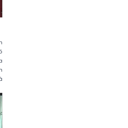
n
ó
a
n
à