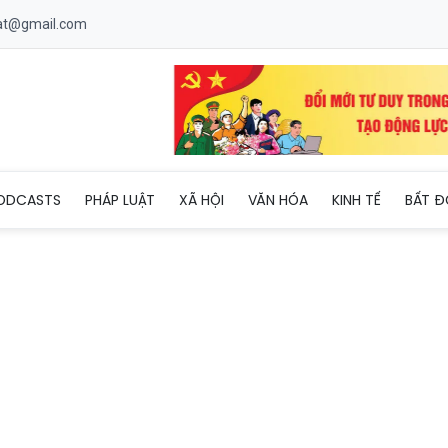
uat@gmail.com
nhóm đối tượng trộm cắp liên tỉnh, thu giữ hơn 1 tấn dây cáp điện
ODCASTS
PHÁP LUẬT
XÃ HỘI
VĂN HÓA
KINH TẾ
BẤT Đ