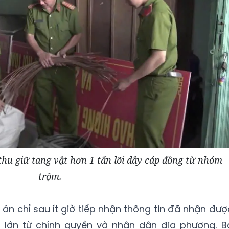
u giữ tang vật hơn 1 tấn lõi dây cáp đồng từ nhóm
trộm.
 án chỉ sau ít giờ tiếp nhận thông tin đã nhận đượ
 lớn từ chính quyền và nhân dân địa phương. B