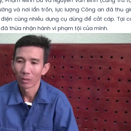
, Phạm Minh Dũ và Nguyễn Văn Bình (cùng trú tạ
rường và nơi lẩn trốn, lực lượng Công an đã thu gi
ây điện cùng nhiều dụng cụ dùng để cắt cáp. Tại c
 đã thừa nhận hành vi phạm tội của mình.