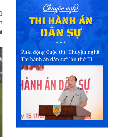
g
m
i
Phát động Cuộc thi “Chuyện nghề
Thi hành án dân sự” lần thứ III