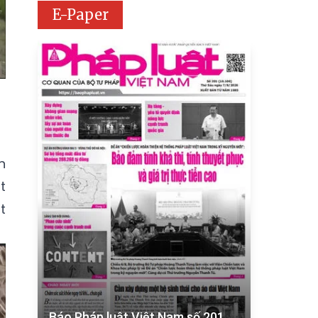
E-Paper
n
t
t
Báo Pháp luật Việt Nam số 201