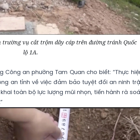
 trường vụ cắt trộm dây cáp trên đường tránh Quốc
lộ 1A.
ởng Công an phường Tam Quan cho biết: “Thực hiệ
g an tỉnh về việc đảm bảo tuyệt đối an ninh trậ
n khai toàn bộ lực lượng mũi nhọn, tiến hành rà soá
”