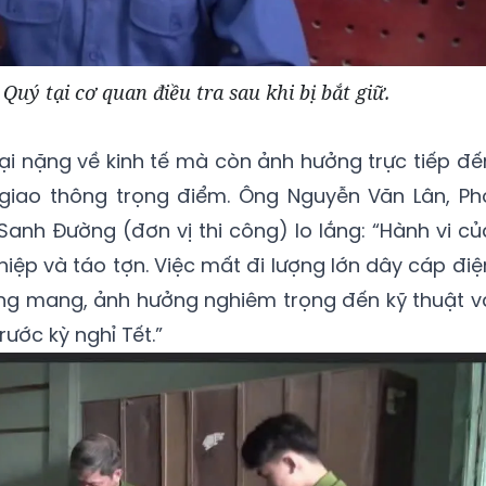
uý tại cơ quan điều tra sau khi bị bắt giữ.
hại nặng về kinh tế mà còn ảnh hưởng trực tiếp đế
h giao thông trọng điểm. Ông Nguyễn Văn Lân, Ph
nh Đường (đơn vị thi công) lo lắng: “Hành vi củ
iệp và táo tợn. Việc mất đi lượng lớn dây cáp điệ
ang mang, ảnh hưởng nghiêm trọng đến kỹ thuật v
ước kỳ nghỉ Tết.”