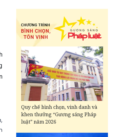
h
g
n
Quy chế bình chọn, vinh danh và
khen thưởng “Gương sáng Pháp
,
luật” năm 2026
m