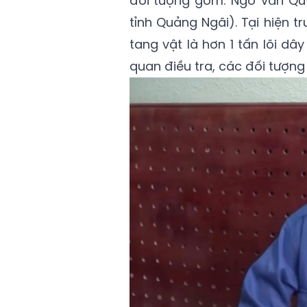
đối tượng gồm: Ngô Văn Quý
tỉnh Quảng Ngãi). Tại hiện t
tang vật là hơn 1 tấn lõi d
quan điều tra, các đối tượng