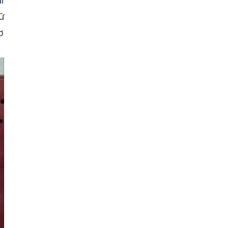
i
ữ
ơ