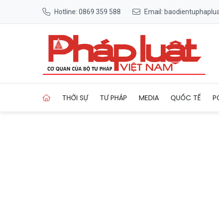
Hotline: 0869 359 588
Email: baodientuphapl
Trang chủ Gia Lai: Bắt nóng 
THỜI SỰ
TƯ PHÁP
MEDIA
QUỐC TẾ
P