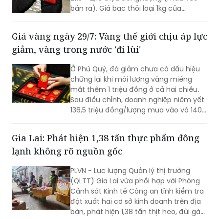
bán ra). Giá bạc thỏi loại 1kg của
Ancarat niêm yết giao dịch ở mức 57 -
58,7 triệu đồng/kg (mua vào - bán ra).
Giá vàng ngày 29/7: Vàng thế giới chịu áp lực
giảm, vàng trong nước 'đi lùi'
Ở Phú Quý, đà giảm chưa có dấu hiệu
chững lại khi mỗi lượng vàng miếng
mất thêm 1 triệu đồng ở cả hai chiều.
Sau điều chỉnh, doanh nghiệp niêm yết
136,5 triệu đồng/lượng mua vào và 140,5
triệu đồng/lượng bán ra.
Gia Lai: Phát hiện 1,38 tấn thực phẩm đông
lạnh không rõ nguồn gốc
PLVN - Lực lượng Quản lý thị trường
(QLTT) Gia Lai vừa phối hợp với Phòng
Cảnh sát Kinh tế Công an tỉnh kiểm tra
đột xuất hai cơ sở kinh doanh trên địa
bàn, phát hiện 1,38 tấn thịt heo, đùi gà