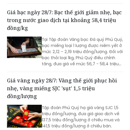
và xương đùi gà đông lạnh không rõ
nguồn gốc, có dấu hiệu chuyển màu,
Giá bạc ngày 28/7: Bạc thế giới giảm nhẹ, bạc
bốc mùi hôi thối.
trong nước giao dịch tại khoảng 58,4 triệu
đồng/kg
Tại Tập đoàn Vàng bạc Đá quý Phú Quý,
bạc miếng loại 1 lượng được niêm yết ở
mức 2,12 - 2,19 triệu đồng/lượng. Đối với
bạc thỏi loại 1kg, Phú Quý điều chỉnh
tăng, đưa giá về mức 56,7 - 58,4 triệu
đồng/kg.
Giá vàng ngày 28/7: Vàng thế giới phục hồi
nhẹ, vàng miếng SJC 'sụt' 1,5 triệu
đồng/lượng
Tập đoàn Phú Quý hạ giá vàng SJC 1,5
triệu đồng/lượng, đưa giá giao dịch về
137,5 triệu đồng/lượng ở chiều mua và
141,5 triệu đồng/lượng ở chiều bán.