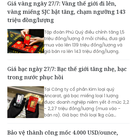
Giá vàng ngày 27/7: Vàng thế giới đi lên,
mở ra cơ hội giao dịch mới trước thềm
vàng miếng SJC bật tăng, chạm ngưỡng 143
cuộc họp quyết định lãi suất của Cục
Dự trữ Liên bang Mỹ (Fed).
triệu đồng/lượng
Tập đoàn Phú Quý điều chỉnh tăng 1,5
triệu đồng/lượng ở mỗi chiều, đưa giá
mua vào lên 139 triệu đồng/lượng và
giá bán ra lên 143 triệu đồng/lượng.
Giá bạc ngày 27/7: Bạc thế giới tăng nhẹ, bạc
trong nước phục hồi
Tại Công ty cổ phần Kim loại quý
Ancarat, giá bạc miếng loại 1 lượng
được doanh nghiệp niêm yết ở mức 2,2
- 2,27 triệu đồng/lượng (mua vào -
bán ra). Giá bạc thỏi loại 1kg của
Ancarat niêm yết giao dịch ở mức 58,7
- 60,5 triệu đồng/kg (mua vào - bán
Bảo vệ thành công mốc 4.000 USD/ounce,
ra).