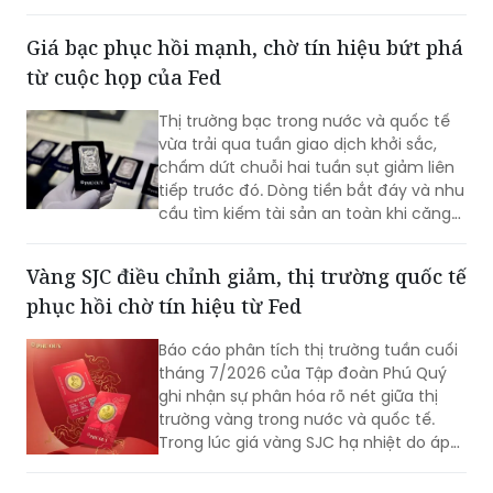
Giá bạc phục hồi mạnh, chờ tín hiệu bứt phá
từ cuộc họp của Fed
Thị trường bạc trong nước và quốc tế
vừa trải qua tuần giao dịch khởi sắc,
chấm dứt chuỗi hai tuần sụt giảm liên
tiếp trước đó. Dòng tiền bắt đáy và nhu
cầu tìm kiếm tài sản an toàn khi căng
thẳng địa chính trị leo thang là những
yếu tố hỗ trợ đà tăng. Sự chú ý của giới
Vàng SJC điều chỉnh giảm, thị trường quốc tế
đầu tư hiện dồn vào quyết định lãi suất
phục hồi chờ tín hiệu từ Fed
của Cục Dự trữ Liên bang Mỹ (Fed) để
xác định xu hướng tiếp theo.
Báo cáo phân tích thị trường tuần cuối
tháng 7/2026 của Tập đoàn Phú Quý
ghi nhận sự phân hóa rõ nét giữa thị
trường vàng trong nước và quốc tế.
Trong lúc giá vàng SJC hạ nhiệt do áp
lực bán gia tăng, thị trường thế giới lại
đón nhận dòng tiền bắt đáy tích cực,