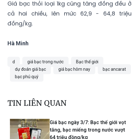
Giá bạc thỏi loại 1kg cũng tăng đồng đều ở
cả hai chiều, lên mức 62,9 - 64,8 triệu
đồng/kg.
Hà Minh
d
giá bạc trong nước
Bạc thế giới
dự đoán giá bạc
giá bạc hôm nay
bạc ancarat
bạc phú quý
TIN LIÊN QUAN
Giá bạc ngày 3/7: Bạc thế giới vọt
tăng, bạc miếng trong nước vượt
64 triệu đồng/kg