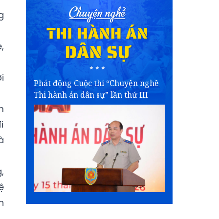
g
,
i
Phát động Cuộc thi “Chuyện nghề
Thi hành án dân sự” lần thứ III
m
i
à
,
ệ
n