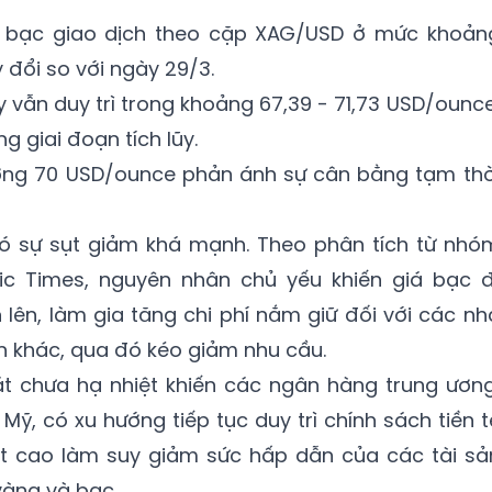
iá bạc giao dịch theo cặp XAG/USD ở mức khoản
đổi so với ngày 29/3.
 vẫn duy trì trong khoảng 67,39 - 71,73 USD/ounce
g giai đoạn tích lũy.
ỡng 70 USD/ounce phản ánh sự cân bằng tạm thờ
 có sự sụt giảm khá mạnh. Theo phân tích từ nhó
ic Times, nguyên nhân chủ yếu khiến giá bạc đ
ên, làm gia tăng chi phí nắm giữ đối với các nh
n khác, qua đó kéo giảm nhu cầu.
át chưa hạ nhiệt khiến các ngân hàng trung ương
Mỹ, có xu hướng tiếp tục duy trì chính sách tiền t
uất cao làm suy giảm sức hấp dẫn của các tài sả
vàng và bạc.