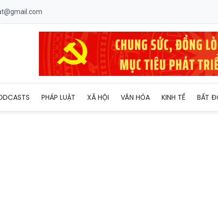
uat@gmail.com
 Thị trường bạc thế giới và trong nước chững lại, niêm yết trong
ODCASTS
PHÁP LUẬT
XÃ HỘI
VĂN HÓA
KINH TẾ
BẤT Đ