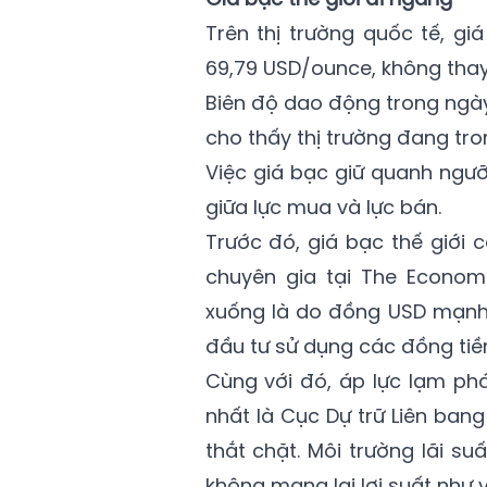
Trên thị trường quốc tế, g
69,79 USD/ounce, không thay 
Biên độ dao động trong ngày
cho thấy thị trường đang tron
Việc giá bạc giữ quanh ngư
giữa lực mua và lực bán.
Trước đó, giá bạc thế giới
chuyên gia tại The Econom
xuống là do đồng USD mạnh l
đầu tư sử dụng các đồng tiề
Cùng với đó, áp lực lạm ph
nhất là Cục Dự trữ Liên bang 
thắt chặt. Môi trường lãi s
không mang lại lợi suất như 