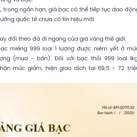
i, trong ngắn hạn, giá bạc có thể tiếp tục dao độn
rường quốc tế chưa có tín hiệu mới.
y đổi theo đà đi ngang của giá vàng thế giới.
bạc miếng 999 loại 1 lượng được niêm yết ở mứ
ượng (mua - bán). Đối với bạc thỏi 999 loại 1kg
hận mức giảm, hiện giao dịch tại 69,5 - 72 triệ