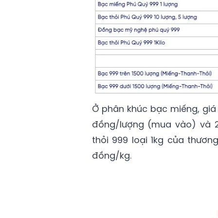
Ở phân khúc bạc miếng, giá 
đồng/lượng (mua vào) và 2,
thỏi 999 loại 1kg của thươn
đồng/kg.