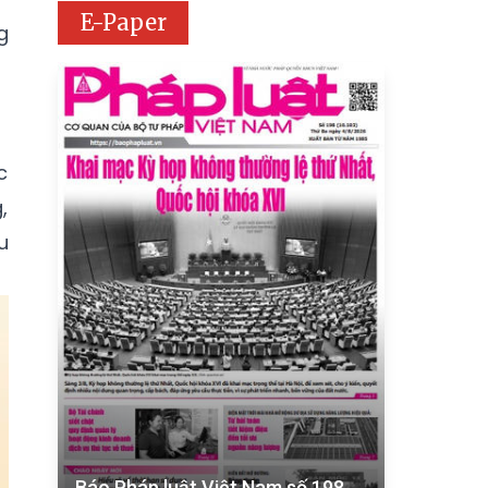
E-Paper
g
c
,
u
Báo Pháp luật Việt Nam số 198