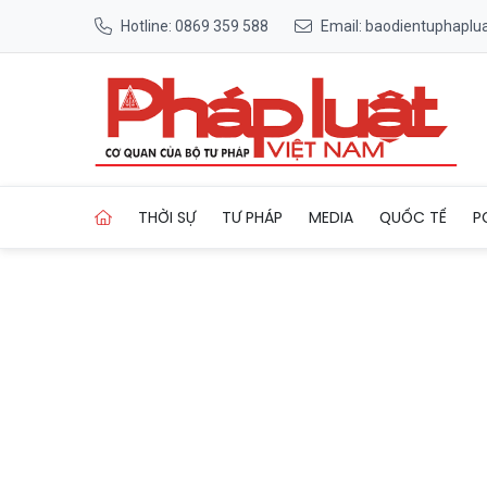
Hotline: 0869 359 588
Email: baodientuphapl
Trang chủ Giá bạc ngày 30/3:
THỜI SỰ
TƯ PHÁP
MEDIA
QUỐC TẾ
P