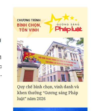
g
1
c
-
Quy chế bình chọn, vinh danh và
khen thưởng “Gương sáng Pháp
luật” năm 2026