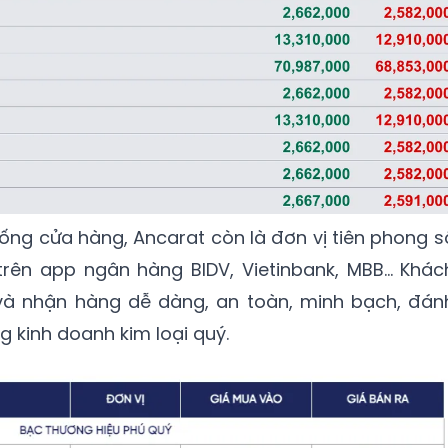
ống cửa hàng, Ancarat còn là đơn vị tiên phong s
trên app ngân hàng BIDV, Vietinbank, MBB... Khác
và nhận hàng dễ dàng, an toàn, minh bạch, đán
 kinh doanh kim loại quý.