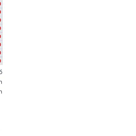
ố
h
h