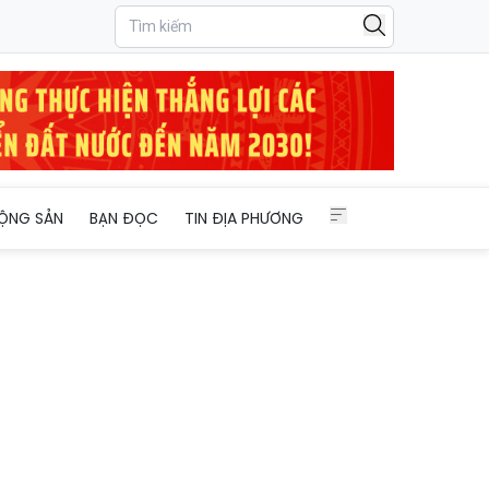
 vùng giá 70 triệu đồng/lượng
ỘNG SẢN
BẠN ĐỌC
TIN ĐỊA PHƯƠNG