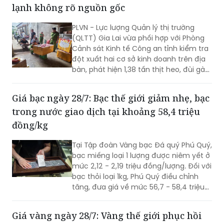
lạnh không rõ nguồn gốc
PLVN - Lực lượng Quản lý thị trường
(QLTT) Gia Lai vừa phối hợp với Phòng
Cảnh sát Kinh tế Công an tỉnh kiểm tra
đột xuất hai cơ sở kinh doanh trên địa
bàn, phát hiện 1,38 tấn thịt heo, đùi gà
và xương đùi gà đông lạnh không rõ
nguồn gốc, có dấu hiệu chuyển màu,
Giá bạc ngày 28/7: Bạc thế giới giảm nhẹ, bạc
bốc mùi hôi thối.
trong nước giao dịch tại khoảng 58,4 triệu
đồng/kg
Tại Tập đoàn Vàng bạc Đá quý Phú Quý,
bạc miếng loại 1 lượng được niêm yết ở
mức 2,12 - 2,19 triệu đồng/lượng. Đối với
bạc thỏi loại 1kg, Phú Quý điều chỉnh
tăng, đưa giá về mức 56,7 - 58,4 triệu
đồng/kg.
Giá vàng ngày 28/7: Vàng thế giới phục hồi