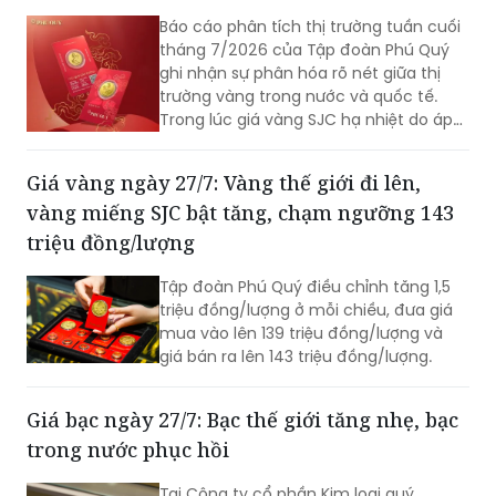
xác định xu hướng tiếp theo.
Báo cáo phân tích thị trường tuần cuối
tháng 7/2026 của Tập đoàn Phú Quý
ghi nhận sự phân hóa rõ nét giữa thị
trường vàng trong nước và quốc tế.
Trong lúc giá vàng SJC hạ nhiệt do áp
lực bán gia tăng, thị trường thế giới lại
đón nhận dòng tiền bắt đáy tích cực,
Giá vàng ngày 27/7: Vàng thế giới đi lên,
mở ra cơ hội giao dịch mới trước thềm
vàng miếng SJC bật tăng, chạm ngưỡng 143
cuộc họp quyết định lãi suất của Cục
Dự trữ Liên bang Mỹ (Fed).
triệu đồng/lượng
Tập đoàn Phú Quý điều chỉnh tăng 1,5
triệu đồng/lượng ở mỗi chiều, đưa giá
mua vào lên 139 triệu đồng/lượng và
giá bán ra lên 143 triệu đồng/lượng.
Giá bạc ngày 27/7: Bạc thế giới tăng nhẹ, bạc
trong nước phục hồi
Tại Công ty cổ phần Kim loại quý