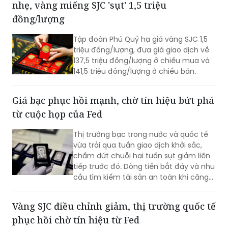
nhẹ, vàng miếng SJC 'sụt' 1,5 triệu
đồng/lượng
Tập đoàn Phú Quý hạ giá vàng SJC 1,5
triệu đồng/lượng, đưa giá giao dịch về
137,5 triệu đồng/lượng ở chiều mua và
141,5 triệu đồng/lượng ở chiều bán.
Giá bạc phục hồi mạnh, chờ tín hiệu bứt phá
từ cuộc họp của Fed
Thị trường bạc trong nước và quốc tế
vừa trải qua tuần giao dịch khởi sắc,
chấm dứt chuỗi hai tuần sụt giảm liên
tiếp trước đó. Dòng tiền bắt đáy và nhu
cầu tìm kiếm tài sản an toàn khi căng
thẳng địa chính trị leo thang là những
yếu tố hỗ trợ đà tăng. Sự chú ý của giới
Vàng SJC điều chỉnh giảm, thị trường quốc tế
đầu tư hiện dồn vào quyết định lãi suất
phục hồi chờ tín hiệu từ Fed
của Cục Dự trữ Liên bang Mỹ (Fed) để