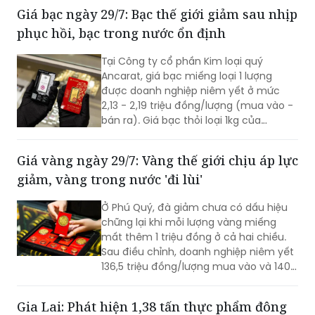
Giá bạc ngày 29/7: Bạc thế giới giảm sau nhịp
phục hồi, bạc trong nước ổn định
Tại Công ty cổ phần Kim loại quý
Ancarat, giá bạc miếng loại 1 lượng
được doanh nghiệp niêm yết ở mức
2,13 - 2,19 triệu đồng/lượng (mua vào -
bán ra). Giá bạc thỏi loại 1kg của
Ancarat niêm yết giao dịch ở mức 57 -
58,7 triệu đồng/kg (mua vào - bán ra).
Giá vàng ngày 29/7: Vàng thế giới chịu áp lực
giảm, vàng trong nước 'đi lùi'
Ở Phú Quý, đà giảm chưa có dấu hiệu
chững lại khi mỗi lượng vàng miếng
mất thêm 1 triệu đồng ở cả hai chiều.
Sau điều chỉnh, doanh nghiệp niêm yết
136,5 triệu đồng/lượng mua vào và 140,5
triệu đồng/lượng bán ra.
Gia Lai: Phát hiện 1,38 tấn thực phẩm đông