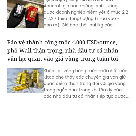
Ancarat, giá bạc miếng loại 1 lượng
được doanh nghiệp niêm yết ở mức 2,2
- 2,27 triệu đồng/lượng (mua vào -
bán ra). Giá bạc thỏi loại 1kg của
Ancarat niêm yết giao dịch ở mức 58,7
- 60,5 triệu đồng/kg (mua vào - bán
Bảo vệ thành công mốc 4.000 USD/ounce,
ra).
phố Wall thận trọng, nhà đầu tư cá nhân
vẫn lạc quan vào giá vàng trong tuần tới
Khảo sát vàng hàng tuần mới nhất của
Kitco cho thấy các chuyên gia vẫn giữ
quan điểm thận trọng đối với giá vàng
trong ngắn hạn, trong khi tâm lý của
các nhà đầu tư cá nhân tiếp tục được
cải thiện sau khi kim loại quý một lần
nữa bảo vệ thành công mốc hỗ trợ
4.000 USD/ounce.