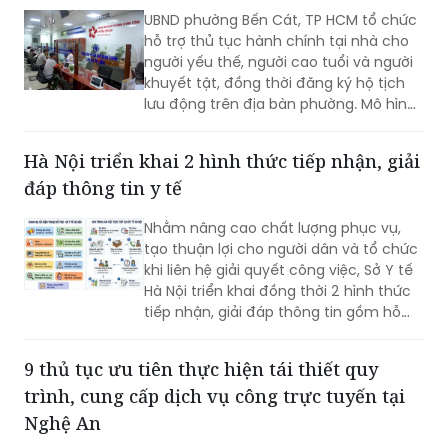
UBND phường Bến Cát, TP HCM tổ chức
hỗ trợ thủ tục hành chính tại nhà cho
người yếu thế, người cao tuổi và người
khuyết tật, đồng thời đăng ký hộ tịch
lưu động trên địa bàn phường. Mô hình
giúp giảm trở ngại đi lại và bảo đảm
quyền lợi pháp lý cho người dân.
Hà Nội triển khai 2 hình thức tiếp nhận, giải
đáp thông tin y tế
Nhằm nâng cao chất lượng phục vụ,
tạo thuận lợi cho người dân và tổ chức
khi liên hệ giải quyết công việc, Sở Y tế
Hà Nội triển khai đồng thời 2 hình thức
tiếp nhận, giải đáp thông tin gồm hỗ
trợ qua các số điện thoại công khai và
tiếp đón trực tiếp tại trụ sở.
9 thủ tục ưu tiên thực hiện tái thiết quy
trình, cung cấp dịch vụ công trực tuyến tại
Nghệ An