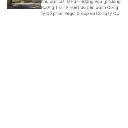
Khu dân cư Tứ Hạ - Hương Văn (phường
dân.
Hương Trà, TP Huế) do Liên danh Công
ty Cổ phần Regal Group và Công ty Cổ
phần Tập đoàn Đất Xanh làm chủ đầu
tư.