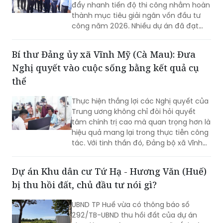
đẩy nhanh tiến độ thi công nhằm hoàn
thành mục tiêu giải ngân vốn đầu tư
công năm 2026. Nhiều dự án đã đạt
khối lượng thi công lớn, một số công
trình cơ bản hoàn thành, song công tác
Bí thư Đảng ủy xã Vĩnh Mỹ (Cà Mau): Đưa
giải phóng mặt bằng vẫn là "nút thắt"
Nghị quyết vào cuộc sống bằng kết quả cụ
cần sớm tháo gỡ để bảo đảm tiến độ
chung.
thể
Thực hiện thắng lợi các Nghị quyết của
Trung ương không chỉ đòi hỏi quyết
tâm chính trị cao mà quan trọng hơn là
hiệu quả mang lại trong thực tiễn công
tác. Với tinh thần đó, Đảng bộ xã Vĩnh
Mỹ xác định lấy chất lượng thực thi làm
thước đo năng lực lãnh đạo, xây dựng
Dự án Khu dân cư Tứ Hạ - Hương Văn (Huế)
đội ngũ cán bộ đủ phẩm chất, năng
bị thu hồi đất, chủ đầu tư nói gì?
lực, trách nhiệm, đưa các chủ trương
của Đảng đi vào cuộc sống. Từ đó tạo
UBND TP Huế vừa có thông báo số
chuyển biến rõ nét trong phát triển kinh
292/TB-UBND thu hồi đất của dự án
tế - xã hội và nâng cao đời sống Nhân