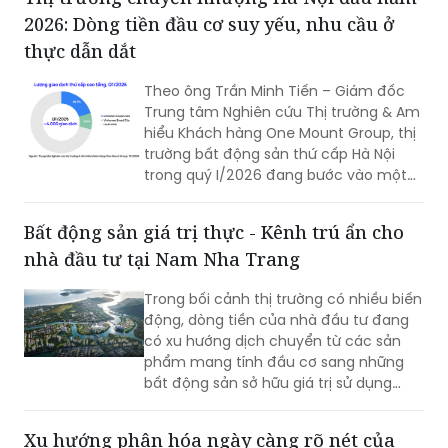
thu hút an cư và tăng trưởng bền vững.
2026: Dòng tiền đầu cơ suy yếu, nhu cầu ở
thực dẫn dắt
Theo ông Trần Minh Tiến – Giám đốc
Trung tâm Nghiên cứu Thị trường & Am
hiểu Khách hàng One Mount Group, thị
trường bất động sản thứ cấp Hà Nội
trong quý I/2026 đang bước vào một
nhịp điều chỉnh cần thiết, thị trường
đang dần được dẫn dắt bởi nhu cầu ở
Bất động sản giá trị thực - Kênh trú ẩn cho
thực và xu hướng lựa chọn sản phẩm
nhà đầu tư tại Nam Nha Trang
mang giá trị sử dụng bền vững.
Trong bối cảnh thị trường có nhiều biến
động, dòng tiền của nhà đầu tư đang
có xu hướng dịch chuyển từ các sản
phẩm mang tính đầu cơ sang những
bất động sản sở hữu giá trị sử dụng
thực. Tại khu vực phía Nam TP Nha
Trang, dự án Charmora City được giới
Xu hướng phân hóa ngày càng rõ nét của
thiệu là điểm đến mới nhờ yếu tố pháp