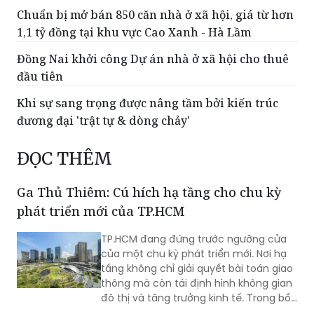
Chuẩn bị mở bán 850 căn nhà ở xã hội, giá từ hơn
1,1 tỷ đồng tại khu vực Cao Xanh - Hà Lầm
Đồng Nai khởi công Dự án nhà ở xã hội cho thuê
đầu tiên
Khi sự sang trọng được nâng tầm bởi kiến trúc
đương đại 'trật tự & dòng chảy'
ĐỌC THÊM
Ga Thủ Thiêm: Cú hích hạ tầng cho chu kỳ
phát triển mới của TP.HCM
TP.HCM đang đứng trước ngưỡng cửa
của một chu kỳ phát triển mới. Nơi hạ
tầng không chỉ giải quyết bài toán giao
thông mà còn tái định hình không gian
đô thị và tăng trưởng kinh tế. Trong bối
cảnh đó, Ga Thủ Thiêm cùng đề xuất