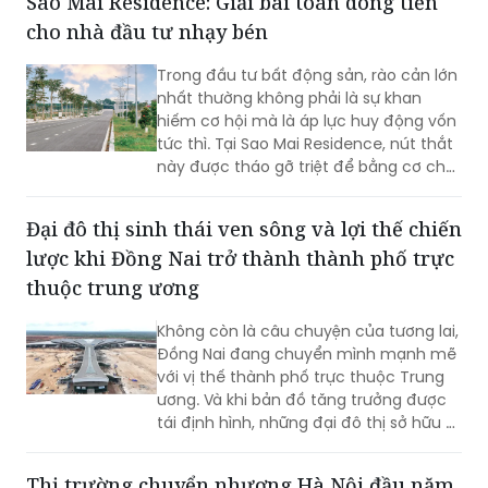
Sao Mai Residence: Giải bài toán dòng tiền
dưới tán thông cổ thụ” bằng trải
cho nhà đầu tư nhạy bén
nghiệm đa tầng và chuẩn mực resort-
living quốc tế.
Trong đầu tư bất động sản, rào cản lớn
nhất thường không phải là sự khan
hiếm cơ hội mà là áp lực huy động vốn
tức thì. Tại Sao Mai Residence, nút thắt
này được tháo gỡ triệt để bằng cơ chế
đòn bẩy thông minh, giúp nhà đầu tư
biến cơ hội thành tài sản thực thông
Đại đô thị sinh thái ven sông và lợi thế chiến
qua lộ trình tài chính linh hoạt.
lược khi Đồng Nai trở thành thành phố trực
thuộc trung ương
Không còn là câu chuyện của tương lai,
Đồng Nai đang chuyển mình mạnh mẽ
với vị thế thành phố trực thuộc Trung
ương. Và khi bản đồ tăng trưởng được
tái định hình, những đại đô thị sở hữu vị
trí chiến lược, quỹ đất lớn và hệ sinh
thái hoàn chỉnh sẽ trở thành tâm điểm
Thị trường chuyển nhượng Hà Nội đầu năm