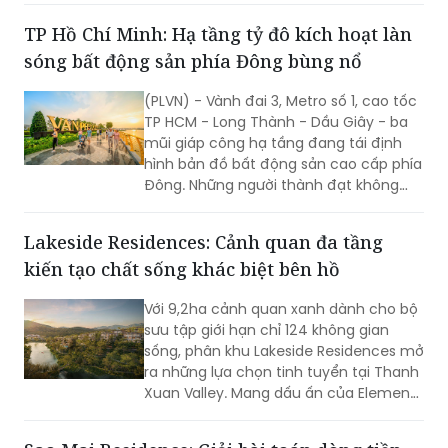
mô hình TOD 5.0 từ SonKim Land được
TP Hồ Chí Minh: Hạ tầng tỷ đô kích hoạt làn
kỳ vọng sẽ trở thành cú hích cho một
sóng bất động sản phía Đông bùng nổ
cực tăng trưởng mới của thành phố.
(PLVN) - Vành đai 3, Metro số 1, cao tốc
TP HCM - Long Thành - Dầu Giây - ba
mũi giáp công hạ tầng đang tái định
hình bản đồ bất động sản cao cấp phía
Đông. Những người thành đạt không
chờ thị trường xác nhận - họ sẽ đi
trước một bước, trước khi những người
Lakeside Residences: Cảnh quan đa tầng
khác nhận ra.
kiến tạo chất sống khác biệt bên hồ
Với 9,2ha cảnh quan xanh dành cho bộ
sưu tập giới hạn chỉ 124 không gian
sống, phân khu Lakeside Residences mở
ra những lựa chọn tinh tuyển tại Thanh
Xuan Valley. Mang dấu ấn của Element
Design Studio (Singapore), nơi đây tôn
vinh vẻ đẹp của những “ngôi nhà ẩn