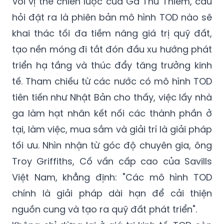
Với vị thế chiến lược của Ga Thủ Thiêm, câu
hỏi đặt ra là phiên bản mô hình TOD nào sẽ
khai thác tối đa tiềm năng giá trị quỹ đất,
tạo nền móng đi tắt đón đầu xu hướng phát
triển hạ tầng và thúc đẩy tăng trưởng kinh
tế. Tham chiếu từ các nước có mô hình TOD
tiên tiến như Nhật Bản cho thấy, việc lấy nhà
ga làm hạt nhân kết nối các thành phần ở
tại, làm việc, mua sắm và giải trí là giải pháp
tối ưu. Nhìn nhận từ góc độ chuyên gia, ông
Troy Griffiths, Cố vấn cấp cao của Savills
Việt Nam, khẳng định: "Các mô hình TOD
chính là giải pháp dài hạn để cải thiện
nguồn cung và tạo ra quỹ đất phát triển".