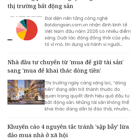
thị trường bất động sản
lý rõ ràng và khả năng đáp ứng nhu cầu
an cư.
Đại diện nền tảng công nghệ
Batdongsan.com.vn nhận định kinh tế
Việt Nam đầu năm 2026 có nhiều điểm
sáng. Dưới tác động đồng thời của yếu
tố vĩ mô, tín dụng và hành vi người
mua, xu hướng phân hóa của thị trường
bất động sản ngày càng rõ nét.
Nhà đầu tư chuyển từ 'mua để giữ tài sản'
sang 'mua để khai thác dòng tiền'
Thị trường ngày càng sàng lọc, “dòng
tiền” đang dần trở thành thước đo
quan trọng quyết định hiệu quả đầu tư
bất động sản. Những tài sản không thể
khai thác đang dần bị đào thải, nhường
chỗ cho các sản phẩm vừa sở hữu giá
trị tích lũy, vừa tạo ra nguồn thu thực.
Khuyến cáo 4 nguyên tắc tránh 'sập bẫy' lừa
Trong xu hướng đó, tổ hợp căn hộ
đảo mua nhà ở xã hội
Newtown Diamond càng trở nên thu