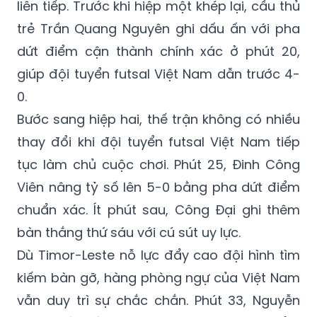
dứt điểm cận thành chính xác ở phút 20,
giúp đội tuyển futsal Việt Nam dẫn trước 4-
0.
Bước sang hiệp hai, thế trận không có nhiều
thay đổi khi đội tuyển futsal Việt Nam tiếp
tục làm chủ cuộc chơi. Phút 25, Đinh Công
Viên nâng tỷ số lên 5-0 bằng pha dứt điểm
chuẩn xác. Ít phút sau, Công Đại ghi thêm
bàn thắng thứ sáu với cú sút uy lực.
Dù Timor-Leste nỗ lực đẩy cao đội hình tìm
kiếm bàn gỡ, hàng phòng ngự của Việt Nam
vẫn duy trì sự chắc chắn. Phút 33, Nguyễn
Thạc Hiếu tiếp tục tỏa sáng với cú dứt điểm
hiểm hóc, nâng tỷ số lên 7-0. Những nỗ lực