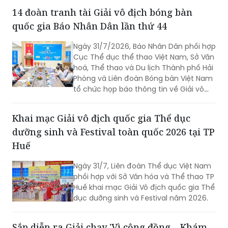
Ngày 31/7/2026, Báo Nhân Dân phối hợp
Cục Thể dục thể thao Việt Nam, Sở Văn
hoá, Thể thao và Du lịch Thành phố Hải
Phòng và Liên đoàn Bóng bàn Việt Nam
tổ chức họp báo thông tin về Giải vô
địch bóng bàn quốc gia Báo Nhân Dân
lần thứ 44 tranh Cúp Phân bón Cà Mau
Khai mạc Giải vô địch quốc gia Thể dục
năm 2026.
dưỡng sinh và Festival toàn quốc 2026 tại TP
Huế
Ngày 31/7, Liên đoàn Thể dục Việt Nam
phối hợp với Sở Văn hóa và Thể thao TP
Huế khai mạc Giải Vô địch quốc gia Thể
dục dưỡng sinh và Festival năm 2026.
Sắp diễn ra Giải chạy 'Vì cộng đồng – Khám
phá Kim Trà 2026'