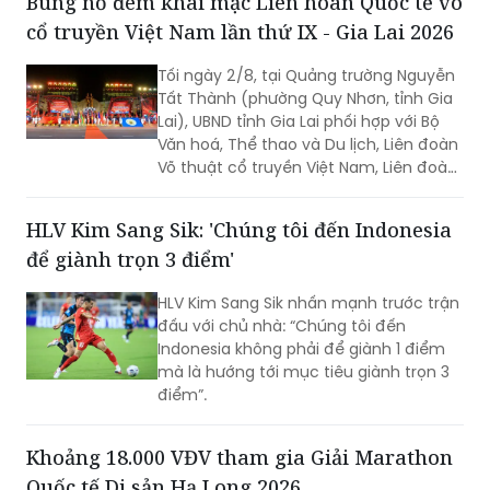
Tối ngày 2/8, tại Quảng trường Nguyễn
Tất Thành (phường Quy Nhơn, tỉnh Gia
Lai), UBND tỉnh Gia Lai phối hợp với Bộ
Văn hoá, Thể thao và Du lịch, Liên đoàn
Võ thuật cổ truyền Việt Nam, Liên đoàn
thế giới Võ cổ truyền Việt Nam đã chính
thức khai mạc Liên hoan Quốc tế võ cổ
HLV Kim Sang Sik: 'Chúng tôi đến Indonesia
truyền Việt Nam lần thứ IX - Gia Lai
để giành trọn 3 điểm'
2026.
HLV Kim Sang Sik nhấn mạnh trước trận
đấu với chủ nhà: “Chúng tôi đến
Indonesia không phải để giành 1 điểm
mà là hướng tới mục tiêu giành trọn 3
điểm”.
Khoảng 18.000 VĐV tham gia Giải Marathon
Quốc tế Di sản Hạ Long 2026
(PLVN) - Ngày 2/8, tại Quảng Ninh, Ban