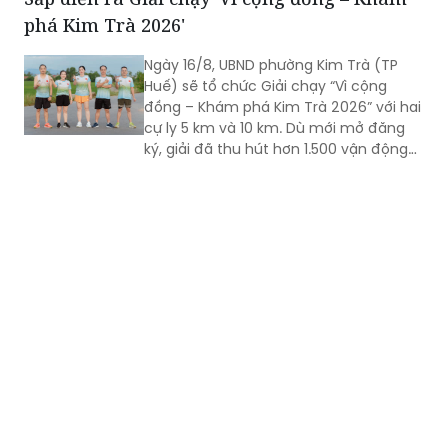
Ngày 16/8, UBND phường Kim Trà (TP
Huế) sẽ tổ chức Giải chạy “Vì cộng
đồng – Khám phá Kim Trà 2026” với hai
cự ly 5 km và 10 km. Dù mới mở đăng
ký, giải đã thu hút hơn 1.500 vận động
viên trong và ngoài địa phương tham
gia, cho thấy sức hút của một sự kiện
thể thao mang đậm bản sắc quê
hương.