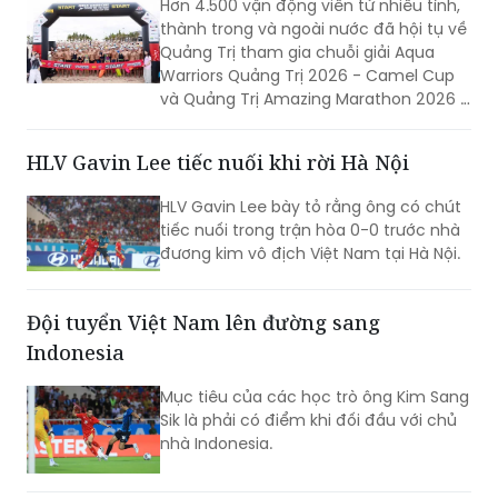
Warriors Quảng Trị 2026 - Camel Cup
và Quảng Trị Amazing Marathon 2026 -
Camel Cup. Sự kiện không chỉ tạo nên
ngày hội của những người yêu thể thao
HLV Gavin Lee tiếc nuối khi rời Hà Nội
sức bền mà còn góp phần quảng bá
hình ảnh, khẳng định sức hút của
HLV Gavin Lee bày tỏ rằng ông có chút
Quảng Trị đối với các sự kiện thể thao
tiếc nuối trong trận hòa 0-0 trước nhà
quy mô lớn.
đương kim vô địch Việt Nam tại Hà Nội.
Đội tuyển Việt Nam lên đường sang
Indonesia
Mục tiêu của các học trò ông Kim Sang
Sik là phải có điểm khi đối đầu với chủ
nhà Indonesia.
14 đoàn tranh tài Giải vô địch bóng bàn
quốc gia Báo Nhân Dân lần thứ 44