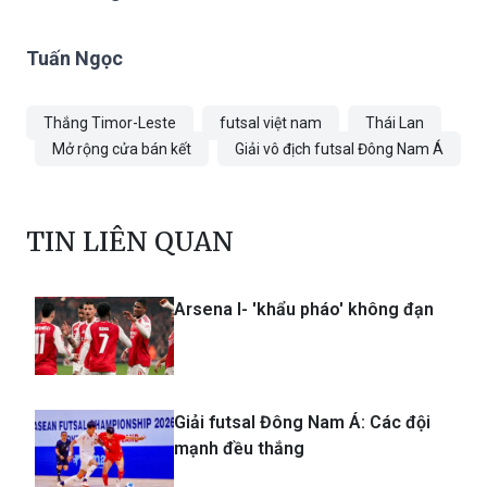
Tuấn Ngọc
Thắng Timor-Leste
futsal việt nam
Thái Lan
Mở rộng cửa bán kết
Giải vô địch futsal Đông Nam Á
TIN LIÊN QUAN
Arsena l- 'khẩu pháo' không đạn
Giải futsal Đông Nam Á: Các đội
mạnh đều thắng