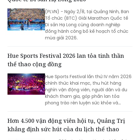
Tổ chức (BTC) Giải Marathon Quốc tế
Di sản Hạ Long cùng doanh nghiệp
đồng hành công bố kế hoạch tổ chức
mùa giải 2026.
Hue Sports Festival 2026 lan tỏa tinh thần
thể thao cộng đồng
Hue Sports Festival lần thứ IV năm 2026
chính thức khai mạc, thu hút hàng
nghìn vận động viên, người dân và du
khách tham gia, góp phần lan tỏa
phong trào rèn luyện sức khỏe và
quảng bá hình ảnh TP Huế năng động,
giàu bản sắc.
Hơn 4.500 vận động viên hội tụ, Quảng Trị
khẳng định sức hút của du lịch thể thao
Hơn 4.500 vận động viên từ nhiều tỉnh,
thành trong và ngoài nước đã hội tụ về
Quảng Trị tham gia chuỗi giải Aqua