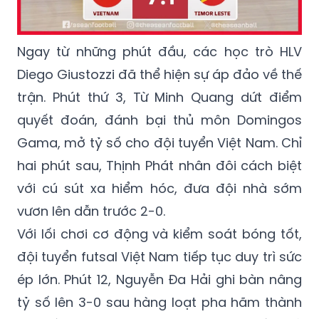
Ngay từ những phút đầu, các học trò HLV
Diego Giustozzi đã thể hiện sự áp đảo về thế
trận. Phút thứ 3, Từ Minh Quang dứt điểm
quyết đoán, đánh bại thủ môn Domingos
Gama, mở tỷ số cho đội tuyển Việt Nam. Chỉ
hai phút sau, Thịnh Phát nhân đôi cách biệt
với cú sút xa hiểm hóc, đưa đội nhà sớm
vươn lên dẫn trước 2-0.
Với lối chơi cơ động và kiểm soát bóng tốt,
đội tuyển futsal Việt Nam tiếp tục duy trì sức
ép lớn. Phút 12, Nguyễn Đa Hải ghi bàn nâng
tỷ số lên 3-0 sau hàng loạt pha hãm thành
liên tiếp. Trước khi hiệp một khép lại, cầu thủ
trẻ Trần Quang Nguyên ghi dấu ấn với pha