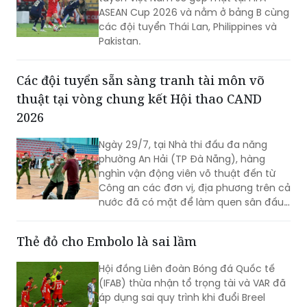
ASEAN Cup 2026 và nằm ở bảng B cùng
các đội tuyển Thái Lan, Philippines và
Pakistan.
Các đội tuyển sẵn sàng tranh tài môn võ
thuật tại vòng chung kết Hội thao CAND
2026
Ngày 29/7, tại Nhà thi đấu đa năng
phường An Hải (TP Đà Nẵng), hàng
nghìn vận động viên võ thuật đến từ
Công an các đơn vị, địa phương trên cả
nước đã có mặt để làm quen sân đấu,
rà soát kỹ thuật và hoàn thiện những
khâu chuẩn bị cuối cùng trước khi bước
Thẻ đỏ cho Embolo là sai lầm
vào thi đấu tại Vòng Chung kết Hội thao
quân sự, võ thuật và thể thao Công an
Hội đồng Liên đoàn Bóng đá Quốc tế
nhân dân (CAND)năm 2026.
(IFAB) thừa nhận tổ trọng tài và VAR đã
áp dụng sai quy trình khi đuổi Breel