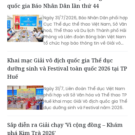
quốc gia Báo Nhân Dân lần thứ 44
Ngày 31/7/2026, Báo Nhân Dân phối hợp
Cục Thể dục thể thao Việt Nam, Sở Văn
hoá, Thể thao và Du lịch Thành phố Hải
Phòng và Liên đoàn Bóng bàn Việt Nam
tổ chức họp báo thông tin về Giải vô
địch bóng bàn quốc gia Báo Nhân Dân
lần thứ 44 tranh Cúp Phân bón Cà Mau
Khai mạc Giải vô địch quốc gia Thể dục
năm 2026.
dưỡng sinh và Festival toàn quốc 2026 tại TP
Huế
Ngày 31/7, Liên đoàn Thể dục Việt Nam
phối hợp với Sở Văn hóa và Thể thao TP
Huế khai mạc Giải Vô địch quốc gia Thể
dục dưỡng sinh và Festival năm 2026.
Sắp diễn ra Giải chạy 'Vì cộng đồng – Khám
phá Kim Trà 2026'