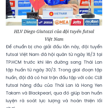
HLV Diego Giutozzi của đội tuyển futsal
Việt Nam
Để chuẩn bị cho giải đấu lần này, đội tuyển
futsal Việt Nam đã hội quân từ ngày 16/3 tại
TP.HCM trước khi lên đường sang Thái Lan
tập huấn từ ngày 30/3. Trong giai đoạn tập
huấn, đội đã có hai trận đấu tập với các CLB
futsal hàng đầu của Thái Lan là Hong Yen
Takam và Blackpearl, qua đó giúp ban huấn
luyện rà soát lực lượng và hoàn thiện lối