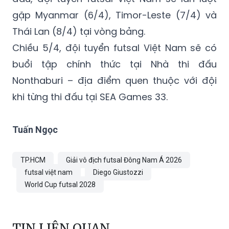
gặp Myanmar (6/4), Timor-Leste (7/4) và
Thái Lan (8/4) tại vòng bảng.
Chiều 5/4, đội tuyển futsal Việt Nam sẽ có
buổi tập chính thức tại Nhà thi đấu
Nonthaburi – địa điểm quen thuộc với đội
khi từng thi đấu tại SEA Games 33.
Tuấn Ngọc
TP.HCM
Giải vô địch futsal Đông Nam Á 2026
futsal việt nam
Diego Giustozzi
World Cup futsal 2028
TIN LIÊN QUAN