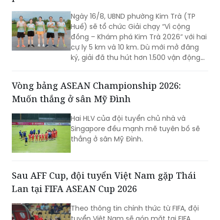
Ngày 16/8, UBND phường Kim Trà (TP
Huế) sẽ tổ chức Giải chạy “Vì cộng
đồng – Khám phá Kim Trà 2026” với hai
cự ly 5 km và 10 km. Dù mới mở đăng
ký, giải đã thu hút hơn 1.500 vận động
viên trong và ngoài địa phương tham
gia, cho thấy sức hút của một sự kiện
Vòng bảng ASEAN Championship 2026:
thể thao mang đậm bản sắc quê
Muốn thắng ở sân Mỹ Đình
hương.
Hai HLV của đội tuyển chủ nhà và
Singapore đều mạnh mẽ tuyên bố sẽ
thắng ở sân Mỹ Đình.
Sau AFF Cup, đội tuyển Việt Nam gặp Thái
Lan tại FIFA ASEAN Cup 2026
Theo thông tin chính thức từ FIFA, đội
tuyển Việt Nam sẽ góp mặt tại FIFA