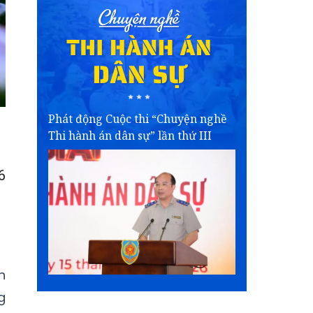
Phát động Cuộc thi “Chuyện nghề
Thi hành án dân sự” lần thứ III
6
n
g