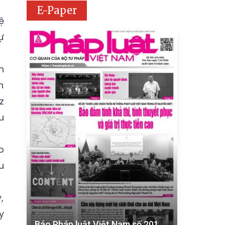
E-Paper
ệ
ự
h
n
z
u
o
u
,
y
Báo Pháp luật Việt Nam số 201