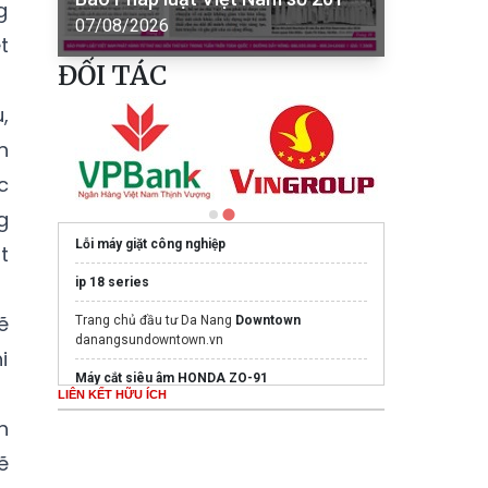
g
07/08/2026
t
ĐỐI TÁC
,
n
c
g
Lỗi máy giặt công nghiệp
t
ip 18 series
ẽ
Trang chủ đầu tư Da Nang
Downtown
danangsundowntown.vn
i
Máy cắt siêu âm HONDA ZO-91
LIÊN KẾT HỮU ÍCH
Tax advisory services
for FDI
h
Đơn vị
thi công máy lạnh tủ đứng
uy tín, chuyên
ẽ
nghiệp