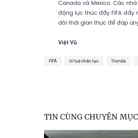
Canada và Mexico. Các nhà 
động lực thúc đẩy FIFA đẩy
dõi thời gian thực để đáp ứn
Việt Vũ
FIFA
trí tuệ nhân tạo
Trionda
TIN CÙNG CHUYÊN MỤC