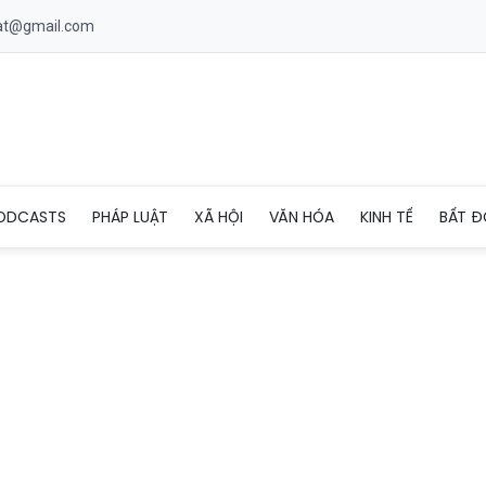
uat@gmail.com
m biến vào vỏ bóng Trionda để tối ưu hóa VAR và công nghệ 3D
ODCASTS
PHÁP LUẬT
XÃ HỘI
VĂN HÓA
KINH TẾ
BẤT Đ