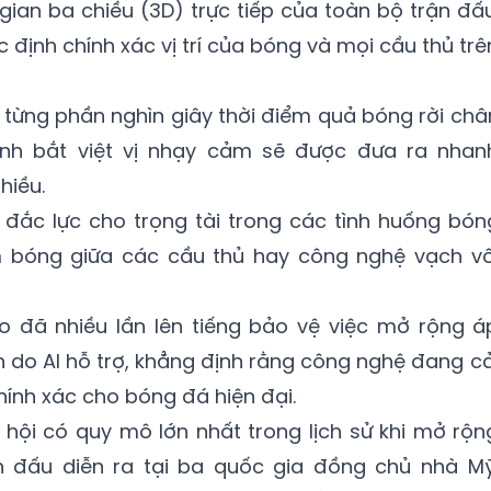
ian ba chiều (3D) trực tiếp của toàn bộ trận đấu
 định chính xác vị trí của bóng và mọi cầu thủ trê
 từng phần nghìn giây thời điểm quả bóng rời châ
ịnh bắt việt vị nhạy cảm sẽ được đưa ra nhan
hiều.
đắc lực cho trọng tài trong các tình huống bón
 bóng giữa các cầu thủ hay công nghệ vạch vô
ino đã nhiều lần lên tiếng bảo vệ việc mở rộng á
 do AI hỗ trợ, khẳng định rằng công nghệ đang cả
hính xác cho bóng đá hiện đại.
 hội có quy mô lớn nhất trong lịch sử khi mở rộn
n đấu diễn ra tại ba quốc gia đồng chủ nhà Mỹ