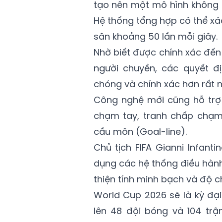
tạo nên một mô hình không g
Hệ thống tổng hợp có thể xác
sân khoảng 50 lần mỗi giây.
Nhờ biết được chính xác đến
người chuyền, các quyết đ
chóng và chính xác hơn rất n
Công nghệ mới cũng hỗ trợ 
chạm tay, tranh chấp chạm
cầu môn (Goal-line).
Chủ tịch FIFA Gianni Infant
dụng các hệ thống điều hành
thiện tính minh bạch và độ c
World Cup 2026 sẽ là kỳ đại
lên 48 đội bóng và 104 trậ