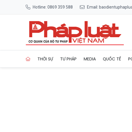
Hotline: 0869 359 588
Email: baodientuphapl
Trang chủ FIFA đưa chip cả
THỜI SỰ
TƯ PHÁP
MEDIA
QUỐC TẾ
P