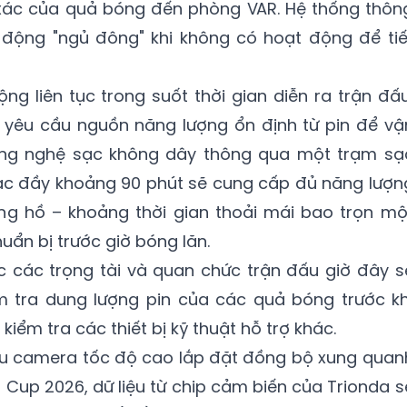
h xác của quả bóng đến phòng VAR. Hệ thống thôn
động "ngủ đông" khi không có hoạt động để tiế
ng liên tục trong suốt thời gian diễn ra trận đấu
 yêu cầu nguồn năng lượng ổn định từ pin để vậ
ông nghệ sạc không dây thông qua một trạm sạ
sạc đầy khoảng 90 phút sẽ cung cấp đủ năng lượn
ng hồ – khoảng thời gian thoải mái bao trọn mộ
uẩn bị trước giờ bóng lăn.
c các trọng tài và quan chức trận đấu giờ đây s
m tra dung lượng pin của các quả bóng trước kh
kiểm tra các thiết bị kỹ thuật hỗ trợ khác.
iều camera tốc độ cao lắp đặt đồng bộ xung quan
Cup 2026, dữ liệu từ chip cảm biến của Trionda s