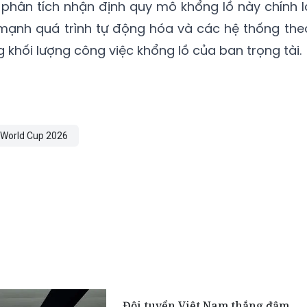
phân tích nhận định quy mô khổng lồ này chính l
 mạnh quá trình tự động hóa và các hệ thống the
g khối lượng công việc khổng lồ của ban trọng tài.
World Cup 2026
Đội tuyển Việt Nam thắng đậm