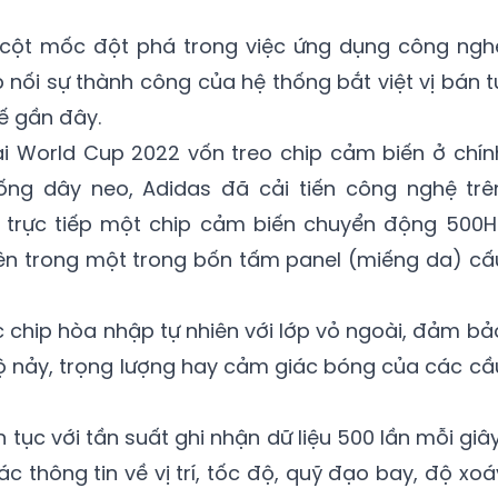
 cột mốc đột phá trong việc ứng dụng công ngh
ếp nối sự thành công của hệ thống bắt việt vị bán t
ế gần đây.
 tại World Cup 2022 vốn treo chip cảm biến ở chín
ống dây neo, Adidas đã cải tiến công nghệ trê
 trực tiếp một chip cảm biến chuyển động 500H
n trong một trong bốn tấm panel (miếng da) cấ
c chip hòa nhập tự nhiên với lớp vỏ ngoài, đảm bả
 nảy, trọng lượng hay cảm giác bóng của các cầ
tục với tần suất ghi nhận dữ liệu 500 lần mỗi giây
ác thông tin về vị trí, tốc độ, quỹ đạo bay, độ xoá