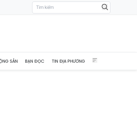
ỘNG SẢN
BẠN ĐỌC
TIN ĐỊA PHƯƠNG