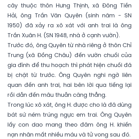
1950) đã xảy ra xô xát với anh trai là ông
Trần Xuân H. (SN 1948, nhà ở cạnh vườn).
Trước đó, ông Quyên từ nhà riêng ở thôn Chỉ
Trung (xã Đồng Châu) đến vườn chuối của
gia đình để thu hoạch thì phát hiện chuối đã
bị chặt từ trước. Ông Quyên nghi ngờ liên
quan đến anh trai, hai bên lời qua tiếng lại
rồi dẫn đến mâu thuẫn căng thẳng.
Trong lúc xô xát, ông H. được cho là đã dùng
bát sứ ném trúng ngực em trai. Ông Quyên
lấy con dao mang theo đâm ông H. khiến
nạn nhân mất nhiều máu và tử vong sau đó.
Gây án xong, ông Quyên rời khỏi hiện trường.
Khoảng 25 phút sau, lực lượng công an đã