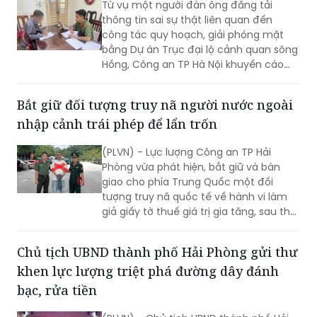
bằng Dự án Trục đại lộ cảnh quan sông
Hồng, Công an TP Hà Nội khuyến cáo
người dân cần kiểm chứng nguồn tin
trước khi bình luận, chia sẻ trên mạng
Bắt giữ đối tượng truy nã người nước ngoài
xã hội, tránh tiếp tay cho tin giả và vi
nhập cảnh trái phép để lẩn trốn
phạm pháp luật.
(PLVN) - Lực lượng Công an TP Hải
Phòng vừa phát hiện, bắt giữ và bàn
giao cho phía Trung Quốc một đối
tượng truy nã quốc tế về hành vi làm
giả giấy tờ thuế giá trị gia tăng, sau thời
gian lẩn trốn trên địa bàn thành phố.
Chủ tịch UBND thành phố Hải Phòng gửi thư
khen lực lượng triệt phá đường dây đánh
bạc, rửa tiền
(PLVN) - Chủ tịch UBND thành phố Hải
Phòng vừa gửi thư khen lực lượng Công
an thành phố vì thành tích đặc biệt