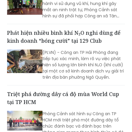
hình sự đã phối hợp Công an xã Tân
Vĩnh Lộc, Công an xã Đông Thạnh và
các đơn vị liên quan nhanh chóng điều
Phát hiện nhiều bình khí N₂O nghi dùng để
tra, làm rõ vụ “Cố ý gây thương tích” và
kinh doanh “bóng cười” tại 129 Club
“Gây rối trật tự công cộng” xảy ra ngày
30/7 tại ấp 14, xã Tân Vĩnh Lộc.
(PLVN) - Công an TP Hải Phòng đang
tiếp tục xác minh, làm rõ vụ việc phát
hiện số lượng lớn bình khí N₂O (khí cười)
tại một cơ sở kinh doanh dịch vụ giải trí
trên địa bàn phường Ngô Quyền.
Triệt phá đường dây cá độ mùa World Cup
tại TP HCM
Phòng Cảnh sát hình sự Công an TP
HCM mới triệt phá một đường dây tổ
chức đánh bạc và đánh bạc trên
không gian mạng theo hình thức cá độ.
17 đối tượng bị khởi tố, bắt tạm giam.