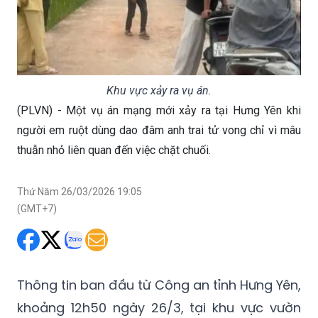
Khu vực xảy ra vụ án.
(PLVN) - Một vụ án mạng mới xảy ra tại Hưng Yên khi
người em ruột dùng dao đâm anh trai tử vong chỉ vì mâu
thuẫn nhỏ liên quan đến việc chặt chuối.
Thứ Năm 26/03/2026 19:05
(GMT+7)
Thông tin ban đầu từ Công an tỉnh Hưng Yên,
khoảng 12h50 ngày 26/3, tại khu vực vườn
cây thuộc thôn Hưng Thịnh, xã Đông Tiền
Hải, ông Trần Văn Quyên (sinh năm - SN