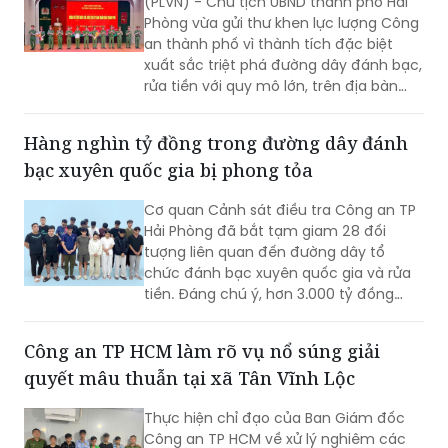
xuất sắc triệt phá đường dây đánh bạc,
rửa tiền với quy mô lớn, trên địa bàn
rộng.
Hàng nghìn tỷ đồng trong đường dây đánh
bạc xuyên quốc gia bị phong tỏa
Cơ quan Cảnh sát điều tra Công an TP
Hải Phòng đã bắt tạm giam 28 đối
tượng liên quan đến đường dây tổ
chức đánh bạc xuyên quốc gia và rửa
tiền. Đáng chú ý, hơn 3.000 tỷ đồng
trong 2.003 tài khoản tại 36 ngân hàng
đã bị phong tỏa để phục vụ điều tra.
Công an TP HCM làm rõ vụ nổ súng giải
quyết mâu thuẫn tại xã Tân Vĩnh Lộc
Thực hiện chỉ đạo của Ban Giám đốc
Công an TP HCM về xử lý nghiêm các
hành vi sử dụng vũ khí, hung khí gây
mất an ninh trật tự, Phòng Cảnh sát