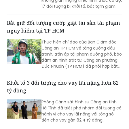
Bắt giữ đối tượng cướp giật tài sản tái phạm
nguy hiểm tại TP HCM
Thực hiện chỉ đạo của Ban Giám đốc
Công an TP HCM về tăng cường đấu
tranh, trấn áp tội phạm đường phố, bảo
đảm an ninh trật tự, Công an phường
Đức Nhuận (TP HCM) đã phối hợp bắt
giữ một đối tượng thực hiện hành vi
cướp giật tài sản, đồng thời chuyển vụ
Khởi tố 3 đối tượng cho vay lãi nặng hơn 82
việc đến Văn phòng Cơ quan Cảnh sát
tỷ đồng
điều tra Công an TP HCM để điều tra
theo quy định.
Phòng Cảnh sát hình sự Công an tỉnh
Hà Tĩnh đã triệt phá nhóm đối tượng có
hành vi cho vay lãi nặng với tổng số
tiền cho vay gần 82,4 tỷ đồng.
Bắt giam đối tượng cầm đầu đường dây, điều