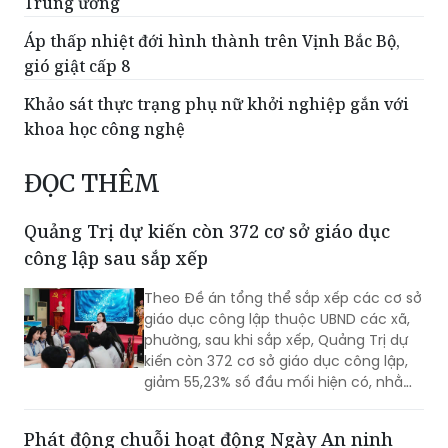
Trung ương
Áp thấp nhiệt đới hình thành trên Vịnh Bắc Bộ,
gió giật cấp 8
Khảo sát thực trạng phụ nữ khởi nghiệp gắn với
khoa học công nghệ
ĐỌC THÊM
Quảng Trị dự kiến còn 372 cơ sở giáo dục
công lập sau sắp xếp
Theo Đề án tổng thể sắp xếp các cơ sở
giáo dục công lập thuộc UBND các xã,
phường, sau khi sắp xếp, Quảng Trị dự
kiến còn 372 cơ sở giáo dục công lập,
giảm 55,23% số đầu mối hiện có, nhằm
tinh gọn mạng lưới trường học, nâng
cao hiệu quả quản lý và bảo đảm
Phát động chuỗi hoạt động Ngày An ninh
quyền học tập của học sinh.