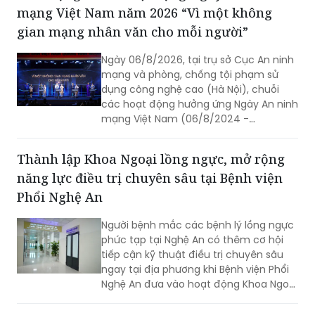
mạng Việt Nam năm 2026 “Vì một không
gian mạng nhân văn cho mỗi người”
Ngày 06/8/2026, tại trụ sở Cục An ninh
mạng và phòng, chống tội phạm sử
dụng công nghệ cao (Hà Nội), chuỗi
các hoạt động hưởng ứng Ngày An ninh
mạng Việt Nam (06/8/2024 -
06/8/2026) do Ban Chỉ đạo An ninh
mạng quốc gia phối hợp Bộ Công an tổ
Thành lập Khoa Ngoại lồng ngực, mở rộng
chức đã diễn ra trọng thể với chủ đề
năng lực điều trị chuyên sâu tại Bệnh viện
xuyên suốt: “Vì một không gian mạng
nhân văn cho mỗi người”.
Phổi Nghệ An
Người bệnh mắc các bệnh lý lồng ngực
phức tạp tại Nghệ An có thêm cơ hội
tiếp cận kỹ thuật điều trị chuyên sâu
ngay tại địa phương khi Bệnh viện Phổi
Nghệ An đưa vào hoạt động Khoa Ngoại
lồng ngực và Phẫu thuật - Gây mê hồi
sức.