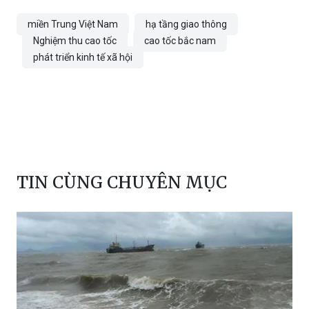
miền Trung Việt Nam
hạ tầng giao thông
Nghiệm thu cao tốc
cao tốc bắc nam
phát triển kinh tế xã hội
TIN CÙNG CHUYÊN MỤC