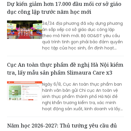
Dự kiến giảm hơn 17.000 đầu mối cơ sở giáo
dục công lập trước năm học mới
34/34 địa phương đã xây dựng phương
án sắp xếp cơ sở giáo dục công lập
theo mô hình mới. Bộ GD&ĐT yêu cầu
quá trình tinh gọn phải bảo đảm quyền
học tập của học sinh, ổn định hoạt
động trường học và quyền, lợi ích hợp
pháp của đội ngũ nhà giáo.
Cục An toàn thực phẩm đề nghị Hà Nội kiểm
tra, lấy mẫu sản phẩm Slimaura Care x3
Ngày 6/8, Cục An toàn thực phẩm ban
hành văn bản gửi Chi cục An toàn vệ
sinh thực phẩm thành phố Hà Nội đề
nghị khẩn trương kiểm tra, xác minh
hoạt động sản xuất, kinh doanh và lấy
mẫu kiểm nghiệm đối với sản phẩm
thực phẩm Slimaura Care x3.
Năm học 2026-2027: Thủ tướng yêu cầu đủ