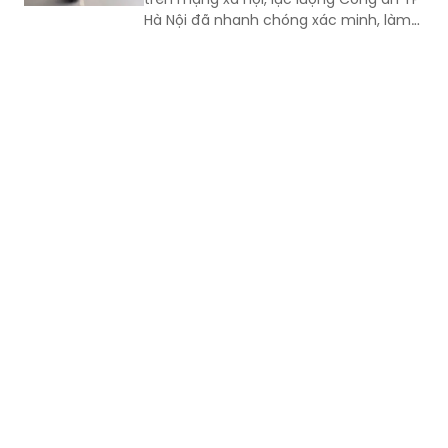
Hà Nội đã nhanh chóng xác minh, làm
rõ các đối tượng liên quan để xử lý theo
quy định.