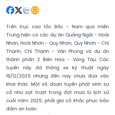
Trên trục cao tốc Bắc - Nam qua miền
Trung hiện có các dự án Quảng Ngãi - Hoài
Nhơn, Hoài Nhơn - Quy Nhơn, Quy Nhơn - Chí
Thạnh, Chí Thạnh - Vân Phong và dự án
thành phần 2 Biên Hòa - Vũng Tàu. Các
tuyến này đã thông xe kỹ thuật ngày
19/12/2025 nhưng đến nay chưa đưa vào
khai thác. Một số đoạn tuyến phát sinh sự
cố như sạt trượt trong đợt mưa lũ lịch sử
cuối năm 2025, phải gia cố khắc phục bảo
đảm an toàn.