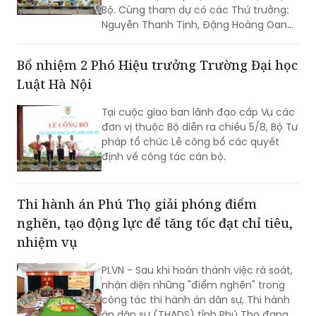
Bộ. Cùng tham dự có các Thứ trưởng:
Nguyễn Thanh Tịnh, Đặng Hoàng Oanh,
Mai Lương Khôi, Nguyễn Thanh Tú.
Bổ nhiệm 2 Phó Hiệu trưởng Trường Đại học
Luật Hà Nội
Tại cuộc giao ban lãnh đạo cấp Vụ các
đơn vị thuộc Bộ diễn ra chiều 5/8, Bộ Tư
pháp tổ chức Lễ công bố các quyết
định về công tác cán bộ.
Thi hành án Phú Thọ giải phóng điểm
nghẽn, tạo động lực để tăng tốc đạt chỉ tiêu,
nhiệm vụ
PLVN - Sau khi hoàn thành việc rà soát,
nhận diện những "điểm nghẽn" trong
công tác thi hành án dân sự, Thi hành
án dân sự (THADS) tỉnh Phú Thọ đang