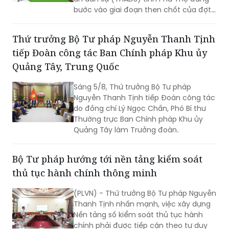
bước vào giai đoạn then chốt của đợt
cao điểm với trọng tâm giải phóng
điểm nghẽn, khơi thông tiến độ và tạo
Thứ trưởng Bộ Tư pháp Nguyễn Thanh Tịnh
động lực để tăng tốc hoàn thành các
tiếp Đoàn công tác Ban Chính pháp Khu ủy
chỉ tiêu, nhiệm vụ năm 2026.
Quảng Tây, Trung Quốc
Sáng 5/8, Thứ trưởng Bộ Tư pháp
Nguyễn Thanh Tịnh tiếp Đoàn công tác
do đồng chí Lý Ngọc Chấn, Phó Bí thư
Thường trực Ban Chính pháp Khu ủy
Quảng Tây làm Trưởng đoàn.
Bộ Tư pháp hướng tới nền tảng kiểm soát
thủ tục hành chính thông minh
(PLVN) - Thứ trưởng Bộ Tư pháp Nguyễn
Thanh Tịnh nhấn mạnh, việc xây dựng
Nền tảng số kiểm soát thủ tục hành
chính phải được tiếp cận theo tư duy