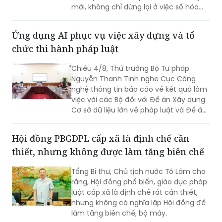
mới, không chỉ dừng lại ở việc số hóa
các quy trình, biểu mẫu hay thay thế
một số thao tác thủ công bằng công
Ứng dụng AI phục vụ việc xây dựng và tổ
nghệ, mà phải hướng tới xây dựng một
chức thi hành pháp luật
nền tảng thực sự thông minh, chủ
động, dựa trên dữ liệu và tạo ra giá trị
Chiều 4/8, Thứ trưởng Bộ Tư pháp
gia tăng cho công tác quản lý nhà
Nguyễn Thanh Tịnh nghe Cục Công
nước.
nghệ thông tin báo cáo về kết quả làm
việc với các Bộ đối với Đề án Xây dựng
Cơ sở dữ liệu lớn về pháp luật và Đề án
Ứng dụng trí tuệ nhân tạo trong xây
dựng và tổ chức thi hành pháp luật
Hội đồng PBGDPL cấp xã là định chế cần
trình Thủ tướng Chính phủ.
thiết, nhưng không được làm tăng biên chế
Tổng Bí thư, Chủ tịch nước Tô Lâm cho
rằng, Hội đồng phổ biến, giáo dục pháp
luật cấp xã là định chế rất cần thiết,
nhưng không có nghĩa lập Hội đồng để
làm tăng biên chế, bộ máy.