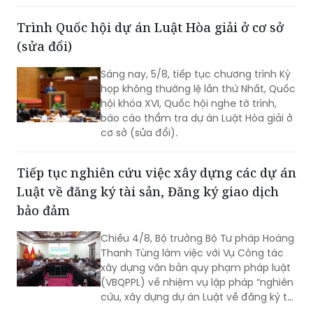
Trình Quốc hội dự án Luật Hòa giải ở cơ sở
(sửa đổi)
Sáng nay, 5/8, tiếp tục chương trình Kỳ
họp không thường lệ lần thứ Nhất, Quốc
hội khóa XVI, Quốc hội nghe tờ trình,
báo cáo thẩm tra dự án Luật Hòa giải ở
cơ sở (sửa đổi).
Tiếp tục nghiên cứu việc xây dựng các dự án
Luật về đăng ký tài sản, Đăng ký giao dịch
bảo đảm
Chiều 4/8, Bộ trưởng Bộ Tư pháp Hoàng
Thanh Tùng làm việc với Vụ Công tác
xây dựng văn bản quy phạm pháp luật
(VBQPPL) về nhiệm vụ lập pháp “nghiên
cứu, xây dựng dự án Luật về đăng ký tài
sản” và “rà soát, sửa đổi Luật Đăng ký