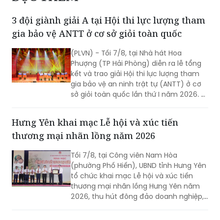
3 đội giành giải A tại Hội thi lực lượng tham
gia bảo vệ ANTT ở cơ sở giỏi toàn quốc
(PLVN) - Tối 7/8, tại Nhà hát Hoa
Phượng (TP Hải Phòng) diễn ra lễ tổng
kết và trao giải Hội thi lực lượng tham
gia bảo vệ an ninh trật tự (ANTT) ở cơ
sở giỏi toàn quốc lần thứ I năm 2026. 3
đội đến từ Hà Nội, TP Hồ Chí Minh và Hải
Phòng giảnh giải cao nhất.
Hưng Yên khai mạc Lễ hội và xúc tiến
thương mại nhãn lồng năm 2026
Tối 7/8, tại Công viên Nam Hòa
(phường Phố Hiến), UBND tỉnh Hưng Yên
tổ chức khai mạc Lễ hội và xúc tiến
thương mại nhãn lồng Hưng Yên năm
2026, thu hút đông đảo doanh nghiệp,
hợp tác xã, nhà vườn và du khách
tham dự.