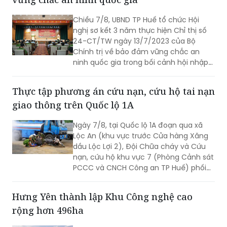
Chiều 7/8, UBND TP Huế tổ chức Hội
nghị sơ kết 3 năm thực hiện Chỉ thị số
24-CT/TW ngày 13/7/2023 của Bộ
Chính trị về bảo đảm vững chắc an
ninh quốc gia trong bối cảnh hội nhập
quốc tế toàn diện, sâu rộng.
Thực tập phương án cứu nạn, cứu hộ tai nạn
giao thông trên Quốc lộ 1A
Ngày 7/8, tại Quốc lộ 1A đoạn qua xã
Lộc An (khu vực trước Cửa hàng Xăng
dầu Lộc Lợi 2), Đội Chữa cháy và Cứu
nạn, cứu hộ khu vực 7 (Phòng Cảnh sát
PCCC và CNCH Công an TP Huế) phối
hợp UBND xã Lộc An tổ chức thực tập
phương án cứu nạn, cứu hộ đối với tình
Hưng Yên thành lập Khu Công nghệ cao
huống tai nạn giao thông đường bộ có
rộng hơn 496ha
huy động nhiều lực lượng, phương tiện
tham gia.