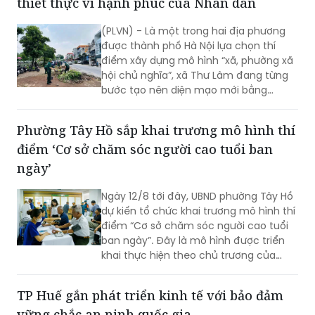
thiết thực vì hạnh phúc của Nhân dân
(PLVN) - Là một trong hai địa phương
được thành phố Hà Nội lựa chọn thí
điểm xây dựng mô hình “xã, phường xã
hội chủ nghĩa”, xã Thư Lâm đang từng
bước tạo nên diện mạo mới bằng
những việc làm cụ thể, thiết thực. Từ
những tuyến đường được chỉnh trang,
Phường Tây Hồ sắp khai trương mô hình thí
hàng cây, bồn hoa được chăm sóc đến
điểm ‘Cơ sở chăm sóc người cao tuổi ban
các ao hồ được cải tạo, làm sạch…, tất
cả đều thể hiện sự vào cuộc của cả hệ
ngày’
thống chính trị cùng sự đồng thuận
của Nhân dân với mục tiêu lấy người
Ngày 12/8 tới đây, UBND phường Tây Hồ
dân làm trung tâm, lấy chất lượng
dự kiến tổ chức khai trương mô hình thí
cuộc sống làm thước đo cho sự phát
điểm “Cơ sở chăm sóc người cao tuổi
triển.
ban ngày”. Đây là mô hình được triển
khai thực hiện theo chủ trương của
Thành phố Hà Nội về thí điểm mô hình
chăm sóc người cao tuổi ban ngày tại
TP Huế gắn phát triển kinh tế với bảo đảm
xã, phường.
vững chắc an ninh quốc gia