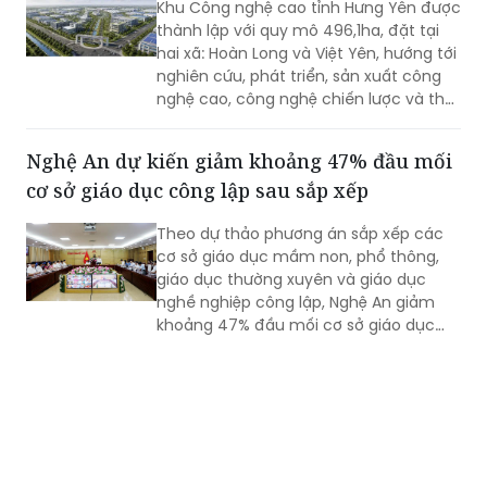
Khu Công nghệ cao tỉnh Hưng Yên được
thành lập với quy mô 496,1ha, đặt tại
hai xã: Hoàn Long và Việt Yên, hướng tới
nghiên cứu, phát triển, sản xuất công
nghệ cao, công nghệ chiến lược và thu
hút các nguồn lực đầu tư vào lĩnh vực
khoa học, công nghệ.
Nghệ An dự kiến giảm khoảng 47% đầu mối
cơ sở giáo dục công lập sau sắp xếp
Theo dự thảo phương án sắp xếp các
cơ sở giáo dục mầm non, phổ thông,
giáo dục thường xuyên và giáo dục
nghề nghiệp công lập, Nghệ An giảm
khoảng 47% đầu mối cơ sở giáo dục
công lập, thuộc nhóm địa phương có tỷ
lệ sắp xếp cao trong cả nước.