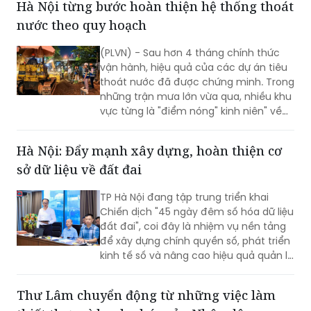
Hà Nội từng bước hoàn thiện hệ thống thoát
nước theo quy hoạch
(PLVN) - Sau hơn 4 tháng chính thức
vận hành, hiệu quả của các dự án tiêu
thoát nước đã được chứng minh. Trong
những trận mưa lớn vừa qua, nhiều khu
vực từng là "điểm nóng" kinh niên" về
úng ngập đã ghi nhận sự cải thiện đáng
kể.
Hà Nội: Đẩy mạnh xây dựng, hoàn thiện cơ
sở dữ liệu về đất đai
TP Hà Nội đang tập trung triển khai
Chiến dịch "45 ngày đêm số hóa dữ liệu
đất đai", coi đây là nhiệm vụ nền tảng
để xây dựng chính quyền số, phát triển
kinh tế số và nâng cao hiệu quả quản lý
nhà nước về đất đai và đã đạt được
những kết quả rất đáng chú ý.
Thư Lâm chuyển động từ những việc làm