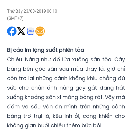
Thứ Bảy 23/03/2019 06:10
(GMT+7)
Bị cáo im lặng suốt phiên tòa
Chiều. Nắng như đổ lửa xuống sân tòa. Cây
bàng bên góc sân sau mùa thay lá, giờ chỉ
còn trơ lại những cành khẳng khiu chẳng đủ
sức che chắn ánh nắng gay gắt đang hắt
xuống khoảng sân xi măng bỏng rát. Vậy mà
đám ve sầu vẫn ẩn mình trên những cành
bàng trơ trụi lá, kêu inh ỏi, càng khiến cho
không gian buổi chiều thêm bức bối.