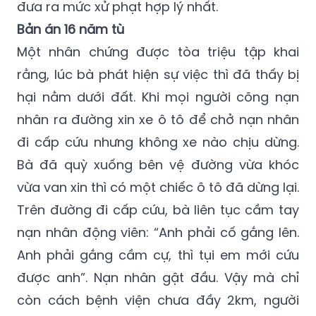
đưa ra mức xử phạt hợp lý nhất.
Bản án 16 năm tù
Một nhân chứng được tòa triệu tập khai
rằng, lúc bà phát hiện sự việc thì đã thấy bị
hại nằm dưới đất. Khi mọi người cõng nạn
nhân ra đường xin xe ô tô để chở nạn nhân
đi cấp cứu nhưng không xe nào chịu dừng.
Bà đã quỳ xuống bên vệ đường vừa khóc
vừa van xin thì có một chiếc ô tô đã dừng lại.
Trên đường đi cấp cứu, bà liên tục cầm tay
nạn nhân động viên: “Anh phải cố gắng lên.
Anh phải gắng cầm cự, thì tụi em mới cứu
được anh”. Nạn nhân gật đầu. Vậy mà chỉ
còn cách bệnh viện chưa đầy 2km, người