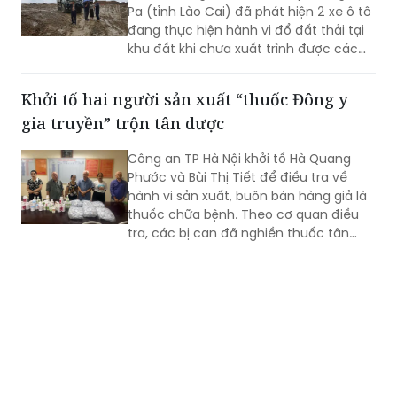
Pa (tỉnh Lào Cai) đã phát hiện 2 xe ô tô
đang thực hiện hành vi đổ đất thải tại
khu đất khi chưa xuất trình được các
giấy tờ pháp lý liên quan.
Khởi tố hai người sản xuất “thuốc Đông y
gia truyền” trộn tân dược
Công an TP Hà Nội khởi tố Hà Quang
Phước và Bùi Thị Tiết để điều tra về
hành vi sản xuất, buôn bán hàng giả là
thuốc chữa bệnh. Theo cơ quan điều
tra, các bị can đã nghiền thuốc tân
dược có thành phần giảm đau, chống
viêm rồi trộn vào thuốc Đông y, đóng
gói dưới nhãn “thuốc Đông y gia truyền”
để bán cho người bệnh.