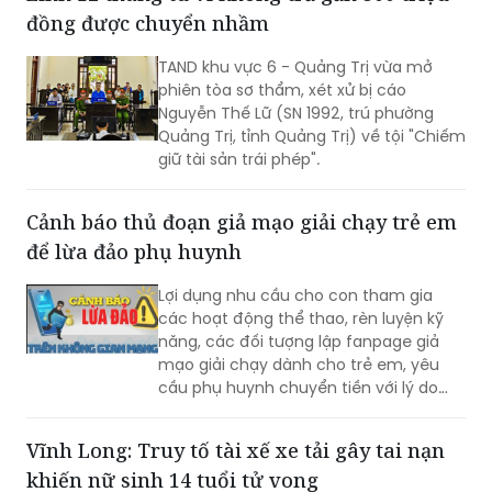
mạng xã hội.
đồng được chuyển nhầm
TAND khu vực 6 - Quảng Trị vừa mở
phiên tòa sơ thẩm, xét xử bị cáo
Nguyễn Thế Lữ (SN 1992, trú phường
Quảng Trị, tỉnh Quảng Trị) về tội "Chiếm
giữ tài sản trái phép".
Cảnh báo thủ đoạn giả mạo giải chạy trẻ em
để lừa đảo phụ huynh
Lợi dụng nhu cầu cho con tham gia
các hoạt động thể thao, rèn luyện kỹ
năng, các đối tượng lập fanpage giả
mạo giải chạy dành cho trẻ em, yêu
cầu phụ huynh chuyển tiền với lý do
mở hồ sơ, giữ suất, xác minh thông tin
rồi liên tục dụ nạn nhân nộp thêm tiền.
Vĩnh Long: Truy tố tài xế xe tải gây tai nạn
Công an Hà Nội cảnh báo người dân
khiến nữ sinh 14 tuổi tử vong
cần kiểm tra kỹ đơn vị tổ chức trước khi