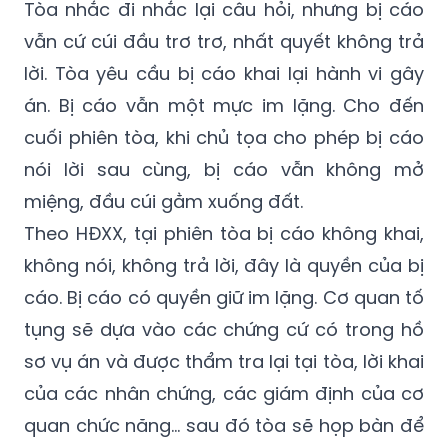
Tòa nhắc đi nhắc lại câu hỏi, nhưng bị cáo
vẫn cứ cúi đầu trơ trơ, nhất quyết không trả
lời. Tòa yêu cầu bị cáo khai lại hành vi gây
án. Bị cáo vẫn một mực im lặng. Cho đến
cuối phiên tòa, khi chủ tọa cho phép bị cáo
nói lời sau cùng, bị cáo vẫn không mở
miệng, đầu cúi gằm xuống đất.
Theo HĐXX, tại phiên tòa bị cáo không khai,
không nói, không trả lời, đây là quyền của bị
cáo. Bị cáo có quyền giữ im lặng. Cơ quan tố
tụng sẽ dựa vào các chứng cứ có trong hồ
sơ vụ án và được thẩm tra lại tại tòa, lời khai
của các nhân chứng, các giám định của cơ
quan chức năng… sau đó tòa sẽ họp bàn để