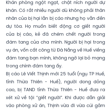
Khán phòng ngột ngạt, chật ních người dự
khán. Có rất nhiều người dù không phải thân
nhân của bị hại lẫn bị cáo nhưng họ vẫn đến
dự tòa. Họ muốn biết động cơ giết người
của bị cáo, kẻ đã chém chết người trong
đám tang của cha mình. Người bị hại trong
vụ án, vốn cất công từ Đà Nẵng về Huế viếng
đám tang bạn mình, không ngờ lại bỏ mạng
trong chính đám tang ấy.
Bị cáo Lê Viết Thịnh mới 25 tuổi (ngụ TP Huế,
tỉnh Thừa Thiên - Huế), người dong dỏng
cao, bị TAND tỉnh Thừa Thiên - Huế đưa ra
xét xử về tội “giết người”. Khi được dẫn giải
vào phòng xử án, Thịnh vừa đi vừa cúi gằm