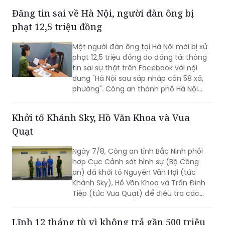
Đăng tin sai về Hà Nội, người đàn ông bị
phạt 12,5 triệu đồng
Một người đàn ông tại Hà Nội mới bị xử
phạt 12,5 triệu đồng do đăng tải thông
tin sai sự thật trên Facebook với nội
dung "Hà Nội sau sáp nhập còn 58 xã,
phường". Công an thành phố Hà Nội
khuyến cáo người dân chỉ tiếp cận, chia
sẻ thông tin từ các nguồn chính thống,
Khởi tố Khánh Sky, Hồ Văn Khoa và Vua
không phát tán thông tin chưa được
Quạt
kiểm chứng.
Ngày 7/8, Công an tỉnh Bắc Ninh phối
hợp Cục Cảnh sát hình sự (Bộ Công
an) đã khởi tố Nguyễn Văn Hợi (tức
Khánh Sky), Hồ Văn Khoa và Trần Đình
Tiệp (tức Vua Quạt) để điều tra các
hành vi liên quan những mâu thuẫn
phát sinh từ hoạt động livestream trên
Lĩnh 12 tháng tù vì không trả gần 500 triệu