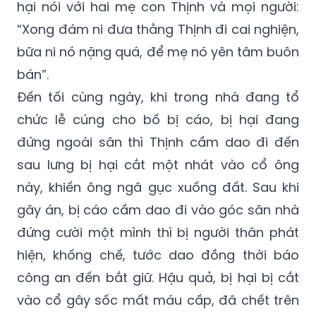
hại nói với hai mẹ con Thịnh và mọi người:
“Xong đám ni đưa thằng Thịnh đi cai nghiện,
bữa ni nó nặng quá, để mẹ nó yên tâm buôn
bán”.
Đến tối cùng ngày, khi trong nhà đang tổ
chức lễ cúng cho bố bị cáo, bị hại đang
đứng ngoài sân thì Thịnh cầm dao đi đến
sau lưng bị hại cắt một nhát vào cổ ông
này, khiến ông ngã gục xuống đất. Sau khi
gây án, bị cáo cầm dao đi vào góc sân nhà
đứng cười một mình thì bị người thân phát
hiện, khống chế, tước dao đồng thời báo
công an đến bắt giữ. Hậu quả, bị hại bị cắt
vào cổ gây sốc mất máu cấp, đã chết trên