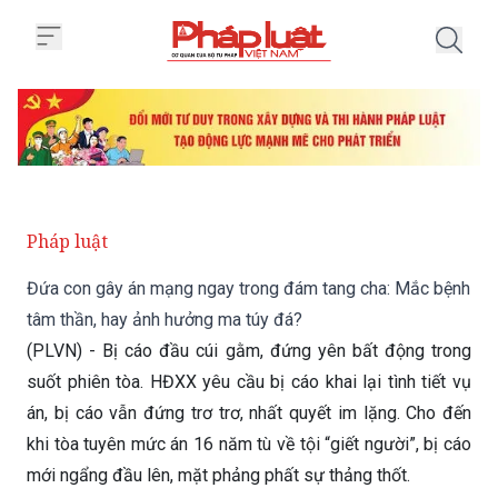
Trang chủ Đứa con gây án mạng 
Pháp luật
Đứa con gây án mạng ngay trong đám tang cha: Mắc bệnh
tâm thần, hay ảnh hưởng ma túy đá?
(PLVN) - Bị cáo đầu cúi gằm, đứng yên bất động trong
suốt phiên tòa. HĐXX yêu cầu bị cáo khai lại tình tiết vụ
án, bị cáo vẫn đứng trơ trơ, nhất quyết im lặng. Cho đến
khi tòa tuyên mức án 16 năm tù về tội “giết người”, bị cáo
mới ngẩng đầu lên, mặt phảng phất sự thảng thốt.