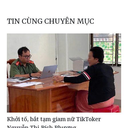
TIN CÙNG CHUYÊN MỤC
Khởi tố, bắt tạm giam nữ TikToker
Nguyễn Thị Bích Phượng