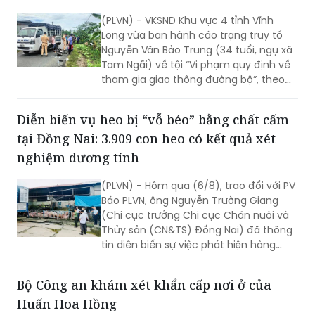
đăng ký và tuyệt đối không chuyển tiền
(PLVN) - VKSND Khu vực 4 tỉnh Vĩnh
theo yêu cầu từ các tài khoản không rõ
Long vừa ban hành cáo trạng truy tố
nguồn gốc.
Nguyễn Văn Bảo Trung (34 tuổi, ngụ xã
Tam Ngãi) về tội “Vi phạm quy định về
tham gia giao thông đường bộ”, theo
điểm a khoản 1 Điều 260 BLHS.
Diễn biến vụ heo bị “vỗ béo” bằng chất cấm
tại Đồng Nai: 3.909 con heo có kết quả xét
nghiệm dương tính
(PLVN) - Hôm qua (6/8), trao đổi với PV
Báo PLVN, ông Nguyễn Trường Giang
(Chi cục trưởng Chi cục Chăn nuôi và
Thủy sản (CN&TS) Đồng Nai) đã thông
tin diễn biến sự việc phát hiện hàng
nghìn con heo dương tính với chất cấm
Salbutamol (thuộc nhóm Beta-agonist,
Bộ Công an khám xét khẩn cấp nơi ở của
chất tạo nạc bị cấm sử dụng trong
Huấn Hoa Hồng
chăn nuôi) tại nhiều cơ sở chăn nuôi,