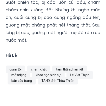
Suốt phiên tòa, bị cáo luôn cúi đầu, chăm
chăm nhìn xuống đất. Nhưng khi nghe mức
án, cuối cùng bị cáo cũng ngẩng đầu lên,
gương mặt phảng phất nét thảng thốt. Sau
lưng bị cáo, gương mặt người mẹ đã ràn rụa
nước mắt.
Hà Lê
giảm tội
chém chết
tâm thần phân liệt
mở miệng
khoa học hình sự
Lê Viết Thịnh
bản cáo trạng
TAND tỉnh Thừa Thiên