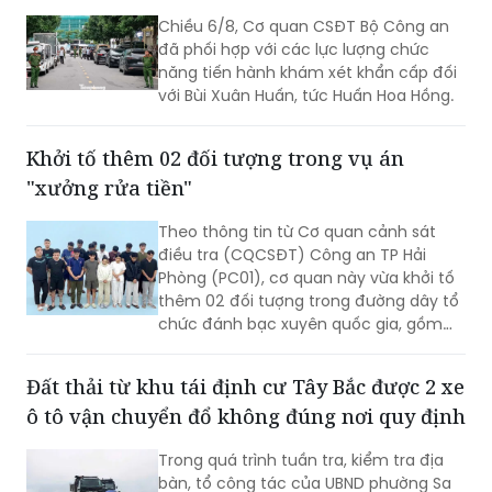
thu gom trên địa bàn.
Chiều 6/8, Cơ quan CSĐT Bộ Công an
đã phối hợp với các lực lượng chức
năng tiến hành khám xét khẩn cấp đối
với Bùi Xuân Huấn, tức Huấn Hoa Hồng.
Khởi tố thêm 02 đối tượng trong vụ án
"xưởng rửa tiền"
Theo thông tin từ Cơ quan cảnh sát
điều tra (CQCSĐT) Công an TP Hải
Phòng (PC01), cơ quan này vừa khởi tố
thêm 02 đối tượng trong đường dây tổ
chức đánh bạc xuyên quốc gia, gồm
Nguyễn An Huy (SN 2005), trú tại
phường Hạc Thành, tỉnh Thanh Hoá và
Đất thải từ khu tái định cư Tây Bắc được 2 xe
đối tượng Hoàng Xuân Đức (SN 2003),
ô tô vận chuyển đổ không đúng nơi quy định
trú tại phường Châu Sơn, tỉnh Ninh Bình,
02 đối tượng này bị khởi tố tội danh
Trong quá trình tuần tra, kiểm tra địa
“Đánh bạc”.
bàn, tổ công tác của UBND phường Sa