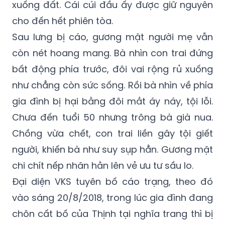
xuống đất. Cái cúi đầu ấy được giữ nguyên
cho đến hết phiên tòa.
Sau lưng bị cáo, gương mặt người mẹ vẫn
còn nét hoang mang. Bà nhìn con trai đứng
bất động phía trước, đôi vai rộng rủ xuống
như chẳng còn sức sống. Rồi bà nhìn về phía
gia đình bị hại bằng đôi mắt áy náy, tội lỗi.
Chưa đến tuổi 50 nhưng trông bà già nua.
Chồng vừa chết, con trai liền gây tội giết
người, khiến bà như suy sụp hẳn. Gương mặt
chi chít nếp nhăn hằn lên vẻ ưu tư sầu lo.
Đại diện VKS tuyên bố cáo trạng, theo đó
vào sáng 20/8/2018, trong lúc gia đình đang
chôn cất bố của Thịnh tại nghĩa trang thì bị