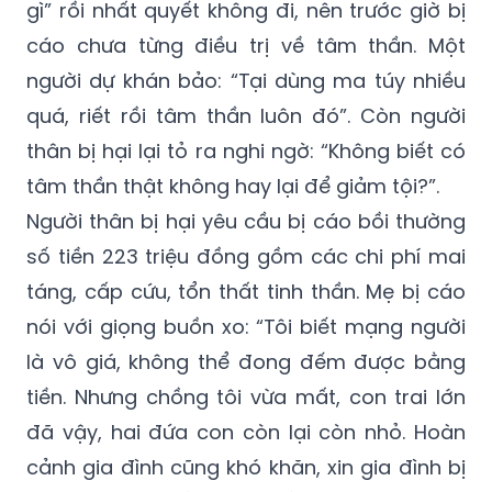
gì” rồi nhất quyết không đi, nên trước giờ bị
cáo chưa từng điều trị về tâm thần. Một
người dự khán bảo: “Tại dùng ma túy nhiều
quá, riết rồi tâm thần luôn đó”. Còn người
thân bị hại lại tỏ ra nghi ngờ: “Không biết có
tâm thần thật không hay lại để giảm tội?”.
Người thân bị hại yêu cầu bị cáo bồi thường
số tiền 223 triệu đồng gồm các chi phí mai
táng, cấp cứu, tổn thất tinh thần. Mẹ bị cáo
nói với giọng buồn xo: “Tôi biết mạng người
là vô giá, không thể đong đếm được bằng
tiền. Nhưng chồng tôi vừa mất, con trai lớn
đã vậy, hai đứa con còn lại còn nhỏ. Hoàn
cảnh gia đình cũng khó khăn, xin gia đình bị