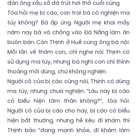
đàn ông xấu số đã trút hơi thở cuối cùng.
Tòa hỏi mẹ bị cáo, con trai bà có nghiện ma
túy không? Bà ấp úng. Người mẹ khai mấy
năm nay bà và chồng vào Đà Nẵng làm ăn
buôn bán. Còn Thịnh ở Huế cùng ông bà nội.
Mỗi lần về thăm con, chỉ nghe nói Thịnh có
sử dụng ma túy, nhưng bà nghĩ con chỉ thỉnh
thoảng mới dùng, chứ không nghiện.
Người cô của bị cáo cũng nói, Thịnh có dùng
ma túy, nhưng chưa nghiện. “Lâu nay bị cáo
có biểu hiện tâm thần không?”, tòa hỏi.
Người cô của bị cáo cho hay, bị cáo có biểu
hiện bất thường, nhưng hễ kêu đi khám thì
Thịnh bảo “đang mạnh khỏe, đi khám làm