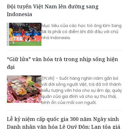
Đội tuyển Việt Nam lên đường sang
Indonesia
Mục tiêu của các học trò ông Kim Sang
Sik là phải có điểm khi đối đầu với chủ
nhà Indonesia.
“Giữ lửa” văn hóa trà trong nhịp sống hiện
đại
(PLVN) - Suốt hàng nghìn năm gắn bó
với đời sống người Việt, trà đã trở thành
biểu tượng văn hóa cho sự ấm áp, quây
quần của gia đình và cho sự thư thái,
bình ổn của mỗi con người.
Lễ kỷ niệm cấp quốc gia 300 năm Ngày sinh
Danh nhân văn hóa Lê Quý Đôn: Lan tỏa giá