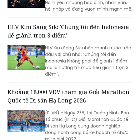
Nam yêu chuộng hòa bình, nhân văn,
hội nhập và đang vươn mình mạnh mẽ.
HLV Kim Sang Sik: 'Chúng tôi đến Indonesia
để giành trọn 3 điểm'
HLV Kim Sang Sik nhấn mạnh trước trận
đấu với chủ nhà: “Chúng tôi đến
Indonesia không phải để giành 1 điểm
mà là hướng tới mục tiêu giành trọn 3
điểm”.
Khoảng 18.000 VĐV tham gia Giải Marathon
Quốc tế Di sản Hạ Long 2026
(PLVN) - Ngày 2/8, tại Quảng Ninh, Ban
Tổ chức (BTC) Giải Marathon Quốc tế
Di sản Hạ Long cùng doanh nghiệp
đồng hành công bố kế hoạch tổ chức
mùa giải 2026.