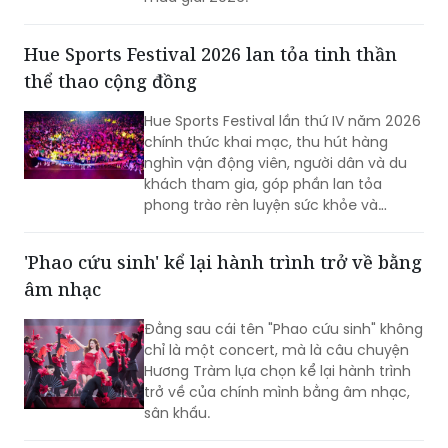
Hue Sports Festival 2026 lan tỏa tinh thần
thể thao cộng đồng
Hue Sports Festival lần thứ IV năm 2026
chính thức khai mạc, thu hút hàng
nghìn vận động viên, người dân và du
khách tham gia, góp phần lan tỏa
phong trào rèn luyện sức khỏe và
quảng bá hình ảnh TP Huế năng động,
giàu bản sắc.
'Phao cứu sinh' kể lại hành trình trở về bằng
âm nhạc
Đằng sau cái tên "Phao cứu sinh" không
chỉ là một concert, mà là câu chuyện
Hương Tràm lựa chọn kể lại hành trình
trở về của chính mình bằng âm nhạc,
sân khấu.