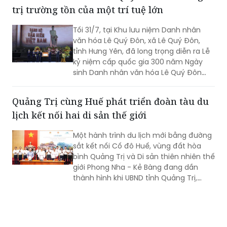
trị trường tồn của một trí tuệ lớn
Tối 31/7, tại Khu lưu niệm Danh nhân
văn hóa Lê Quý Đôn, xã Lê Quý Đôn,
tỉnh Hưng Yên, đã long trọng diễn ra Lễ
kỷ niệm cấp quốc gia 300 năm Ngày
sinh Danh nhân văn hóa Lê Quý Đôn
(1726-2026), đón nhận Nghị quyết của
Unessco cùng Việt Nam kỷ niệm 300
Quảng Trị cùng Huế phát triển đoàn tàu du
năm Ngày sinh Lê Quý Đôn. Trong
lịch kết nối hai di sản thế giới
khuôn khổ sự kiện còn có Chương trình
nghệ thuật đặc biệt "Rạng rỡ văn hiến
Một hành trình du lịch mới bằng đường
Việt Nam".
sắt kết nối Cố đô Huế, vùng đất hòa
bình Quảng Trị và Di sản thiên nhiên thế
giới Phong Nha - Kẻ Bàng đang dần
thành hình khi UBND tỉnh Quảng Trị,
UBND thành phố Huế và Tổng công ty
Đường sắt Việt Nam ký kết Biên bản ghi
nhớ hợp tác phát triển sản phẩm "Cố
đô Huế - Phong Nha: Hành trình Kỳ quan