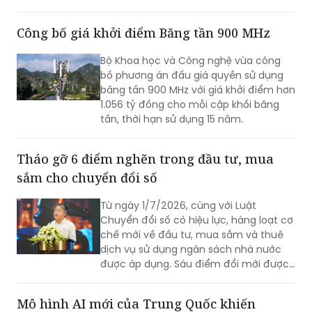
Nam từng bước làm chủ công nghệ lõi,
công nghệ chiến lược.
Công bố giá khởi điểm Băng tần 900 MHz
Bộ Khoa học và Công nghệ vừa công
bố phương án đấu giá quyền sử dụng
băng tần 900 MHz với giá khởi điểm hơn
1.056 tỷ đồng cho mỗi cặp khối băng
tần, thời hạn sử dụng 15 năm.
Tháo gỡ 6 điểm nghẽn trong đầu tư, mua
sắm cho chuyển đổi số
Từ ngày 1/7/2026, cùng với Luật
Chuyển đổi số có hiệu lực, hàng loạt cơ
chế mới về đầu tư, mua sắm và thuê
dịch vụ sử dụng ngân sách nhà nước
được áp dụng. Sáu điểm đổi mới được
kỳ vọng sẽ tháo gỡ các nút thắt về cơ
chế, đẩy nhanh triển khai các nền tảng
Mô hình AI mới của Trung Quốc khiến
số và cơ sở dữ liệu quốc gia.