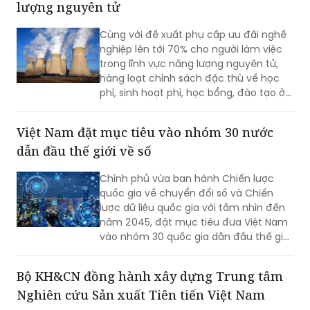
lượng nguyên tử
Cùng với đề xuất phụ cấp ưu đãi nghề
nghiệp lên tới 70% cho người làm việc
trong lĩnh vực năng lượng nguyên tử,
hàng loạt chính sách đặc thù về học
phí, sinh hoạt phí, học bổng, đào tạo ở
nước ngoài và hỗ trợ nghiên cứu đang
được triển khai.
Việt Nam đặt mục tiêu vào nhóm 30 nước
dẫn đầu thế giới về số
Chính phủ vừa ban hành Chiến lược
quốc gia về chuyển đổi số và Chiến
lược dữ liệu quốc gia với tầm nhìn đến
năm 2045, đặt mục tiêu đưa Việt Nam
vào nhóm 30 quốc gia dẫn đầu thế giới
về chính phủ số, quản trị dữ liệu và phát
triển trí tuệ nhân tạo (AI).
Bộ KH&CN đồng hành xây dựng Trung tâm
Nghiên cứu Sản xuất Tiên tiến Việt Nam