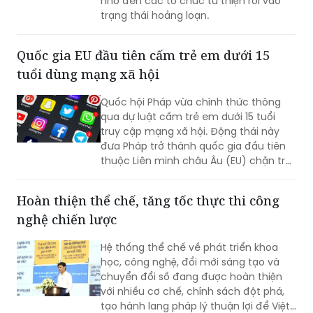
nhỏ đến các tổ chức từ thiện rơi vào
trạng thái hoảng loạn.
Quốc gia EU đầu tiên cấm trẻ em dưới 15
tuổi dùng mạng xã hội
Quốc hội Pháp vừa chính thức thông
qua dự luật cấm trẻ em dưới 15 tuổi
truy cập mạng xã hội. Động thái này
đưa Pháp trở thành quốc gia đầu tiên
thuộc Liên minh châu Âu (EU) chặn trẻ
em khỏi các ứng dụng như TikTok. Tổng
thống Emmanuel Macron coi đây là cải
Hoàn thiện thể chế, tăng tốc thực thi công
cách trọng tâm trong nhiệm kỳ cuối và
nghệ chiến lược
cam kết sẽ thực thi quy định này ngay
từ tháng 9 tới.
Hệ thống thể chế về phát triển khoa
học, công nghệ, đổi mới sáng tạo và
chuyển đổi số đang được hoàn thiện
với nhiều cơ chế, chính sách đột phá,
tạo hành lang pháp lý thuận lợi để Việt