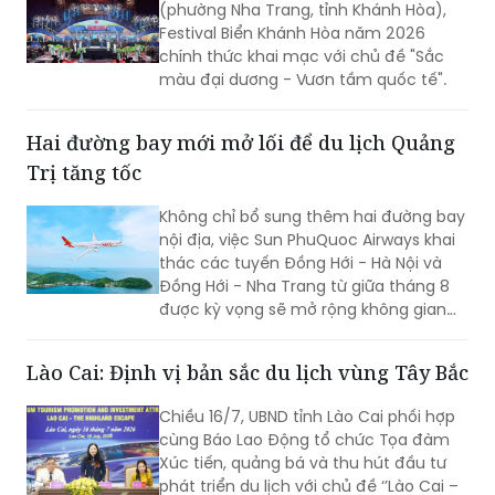
(phường Nha Trang, tỉnh Khánh Hòa),
Festival Biển Khánh Hòa năm 2026
chính thức khai mạc với chủ đề "Sắc
màu đại dương - Vươn tầm quốc tế".
Hai đường bay mới mở lối để du lịch Quảng
Trị tăng tốc
Không chỉ bổ sung thêm hai đường bay
nội địa, việc Sun PhuQuoc Airways khai
thác các tuyến Đồng Hới - Hà Nội và
Đồng Hới - Nha Trang từ giữa tháng 8
được kỳ vọng sẽ mở rộng không gian
phát triển du lịch Quảng Trị, kết nối các
thị trường khách lớn trong nước và
Lào Cai: Định vị bản sắc du lịch vùng Tây Bắc
quốc tế, tạo đà cho Lễ hội Vì Hòa bình
2026 và Năm Du lịch Quốc gia - Quảng
Chiều 16/7, UBND tỉnh Lào Cai phối hợp
Trị 2027.
cùng Báo Lao Động tổ chức Tọa đàm
Xúc tiến, quảng bá và thu hút đầu tư
phát triển du lịch với chủ đề ‘’Lào Cai –