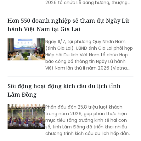
2026 tổ chức Lễ dâng hương, thượng
cờ vòng đấu loại tại các di tích linh
thiêng trên địa bàn phường Đồ Sơn,
Hơn 550 doanh nghiệp sẽ tham dự Ngày Lữ
chính thức mở đầu mùa lễ hội năm
hành Việt Nam tại Gia Lai
nay.
Ngày 11/7, tại phường Quy Nhơn Nam
(tỉnh Gia Lai), UBND tỉnh Gia Lai phối hợp
Hiệp hội Du lịch Việt Nam tổ chức Họp
báo công bố thông tin Ngày Lữ hành
Việt Nam lần thứ II năm 2026 (Vietnam
Travel Day 2026).
Sôi động hoạt động kích cầu du lịch tỉnh
Lâm Đồng
Phấn đấu đón 25,8 triệu lượt khách
trong năm 2026, góp phần thực hiện
mục tiêu tăng trưởng kinh tế hai con
số, tỉnh Lâm Đồng đã triển khai nhiều
chương trình kích cầu du lịch hấp dẫn.