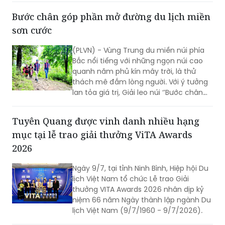
Bước chân góp phần mở đường du lịch miền
sơn cước
(PLVN) - Vùng Trung du miền núi phía
Bắc nổi tiếng với những ngọn núi cao
quanh năm phủ kín mây trời, là thử
thách mê đắm lòng người. Với ý tưởng
lan tỏa giá trị, Giải leo núi ‘’Bước chân
trên mây’’ do Báo PLVN khởi xướng tổ
chức đã góp phần mở đường du lịch
Tuyên Quang được vinh danh nhiều hạng
miền sơn cước.
mục tại lễ trao giải thưởng ViTA Awards
2026
Ngày 9/7, tại tỉnh Ninh Bình, Hiệp hội Du
lịch Việt Nam tổ chức Lễ trao Giải
thưởng VITA Awards 2026 nhân dịp kỷ
niệm 66 năm Ngày thành lập ngành Du
lịch Việt Nam (9/7/1960 - 9/7/2026).