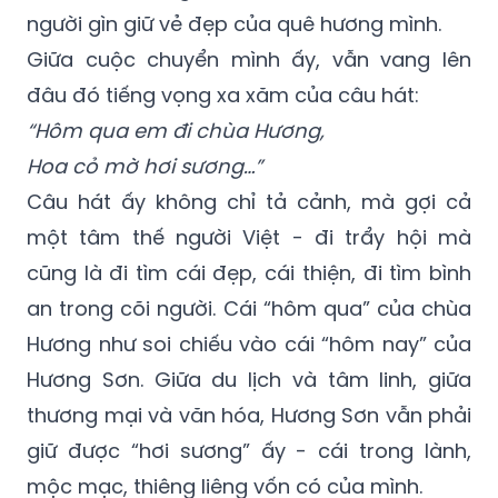
người gìn giữ vẻ đẹp của quê hương mình.
Giữa cuộc chuyển mình ấy, vẫn vang lên
đâu đó tiếng vọng xa xăm của câu hát:
“Hôm qua em đi chùa Hương,
Hoa cỏ mờ hơi sương…”
Câu hát ấy không chỉ tả cảnh, mà gợi cả
một tâm thế người Việt - đi trẩy hội mà
cũng là đi tìm cái đẹp, cái thiện, đi tìm bình
an trong cõi người. Cái “hôm qua” của chùa
Hương như soi chiếu vào cái “hôm nay” của
Hương Sơn. Giữa du lịch và tâm linh, giữa
thương mại và văn hóa, Hương Sơn vẫn phải
giữ được “hơi sương” ấy - cái trong lành,
mộc mạc, thiêng liêng vốn có của mình.