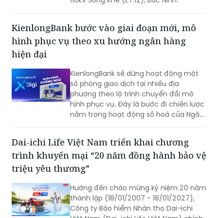
110kV Song Khê (E7.12), Bắc Ninh.
KienlongBank bước vào giai đoạn mới, mô
hình phục vụ theo xu hướng ngân hàng
hiện đại
KienlongBank sẽ dừng hoạt động một
số phòng giao dịch tại nhiều địa
phương theo lộ trình chuyển đổi mô
hình phục vụ. Đây là bước đi chiến lược
nằm trong hoạt động số hoá của Ngân
hàng và đẩy mạnh hệ thống giao dịch
tự động X-Digi “Ngân hàng không ngủ”
Dai-ichi Life Việt Nam triển khai chương
tại hơn 100 điểm giao dịch được triển
trình khuyến mại “20 năm đồng hành bảo vệ
khai trong thời gian qua.
triệu yêu thương”
Hướng đến chào mừng kỷ niệm 20 năm
thành lập (18/01/2007 - 18/01/2027),
Công ty Bảo hiểm Nhân thọ Dai-ichi