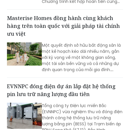
Chương trình kết hợp hoàn tiền cùng
loạt ưu đãi mua sắm, ẩm thực, du lịch,
mang đến nhiều giá trị ngay từ những
Masterise Homes đồng hành cùng khách
giao dịch đầu tiên.
hàng trên toàn quốc với giải pháp tài chính
ưu việt
Một quyết định sở hữu bất động sản là
một kế hoạch kéo dài nhiều năm, gắn
với kỳ vọng về một không gian sống,
một tài sản bền vững và cả những dự
định quan trọng của mỗi gia đình.
Chính vì vậy, cùng với chất lượng sản
phẩm, khách hàng ngày càng kỳ vọng
EVNNPC đóng điện dự án lắp đặt hệ thống
nhiều hơn vào khả năng đồng hành
pin lưu trữ năng lượng đầu tiên
của nhà phát triển trong suốt hành
trình an cư.
Tổng công ty Điện lực miền Bắc
(EVNNPC) vừa nghiệm thu và đóng điện
thành công hệ thống lưu trữ năng
lượng bằng pin (BESS) tại Trạm biến áp