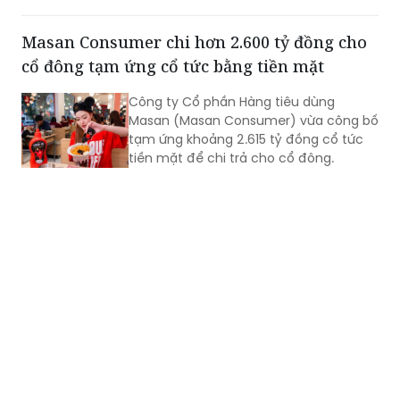
kết cho gia đình ông Trần Văn Ân (sinh
năm 1960) ngụ tại ấp 6, xã Tà Lài, thành
Masan Consumer chi hơn 2.600 tỷ đồng cho
phố Đồng Nai.
cổ đông tạm ứng cổ tức bằng tiền mặt
Công ty Cổ phần Hàng tiêu dùng
Masan (Masan Consumer) vừa công bố
tạm ứng khoảng 2.615 tỷ đồng cổ tức
tiền mặt để chi trả cho cổ đông.