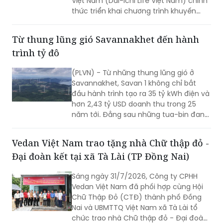
Việt Nam (Dai-ichi Life Việt Nam) chính
thức triển khai chương trình khuyến
mại quay số may mắn “20 NĂM ĐỒNG
HÀNH BẢO VỆ TRIỆU YÊU THƯƠNG”.
Từ thung lũng gió Savannakhet đến hành
trình tỷ đô
(PLVN) - Từ những thung lũng gió ở
Savannakhet, Savan 1 không chỉ bắt
đầu hành trình tạo ra 35 tỷ kWh điện và
hơn 2,43 tỷ USD doanh thu trong 25
năm tới. Đằng sau những tua-bin đang
quay trên vùng đất Trung Lào là câu
chuyện về một tài sản hạ tầng xuyên
Vedan Việt Nam trao tặng nhà Chữ thập đỏ -
biên giới và mở ra chặng đường mới
Đại đoàn kết tại xã Tà Lài (TP Đồng Nai)
trong chiến lược năng lượng dài hạn
của T&T Group.
Sáng ngày 31/7/2026, Công ty CPHH
Vedan Việt Nam đã phối hợp cùng Hội
Chữ Thập Đỏ (CTĐ) thành phố Đồng
Nai và UBMTTQ Việt Nam xã Tà Lài tổ
chức trao nhà Chữ thập đỏ - Đại đoàn