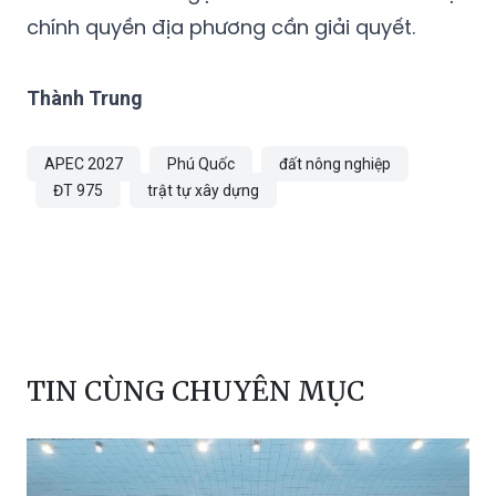
chính quyền địa phương cần giải quyết.
Thành Trung
APEC 2027
Phú Quốc
đất nông nghiệp
ĐT 975
trật tự xây dựng
TIN CÙNG CHUYÊN MỤC