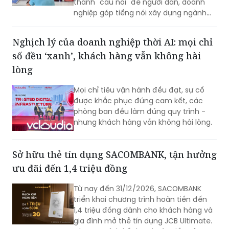
thành "cầu nối" để người dân, doanh
nghiệp góp tiếng nói xây dựng ngành
Bảo hiểm xã hội (BHXH) ngày càng
chuyên nghiệp, hiện đại và phục vụ tốt
Nghịch lý của doanh nghiệp thời AI: mọi chỉ
hơn.
số đều ‘xanh’, khách hàng vẫn không hài
lòng
Mọi chỉ tiêu vận hành đều đạt, sự cố
được khắc phục đúng cam kết, các
phòng ban đều làm đúng quy trình -
nhưng khách hàng vẫn không hài lòng.
Sở hữu thẻ tín dụng SACOMBANK, tận hưởng
ưu đãi đến 1,4 triệu đồng
Từ nay đến 31/12/2026, SACOMBANK
triển khai chương trình hoàn tiền đến
1,4 triệu đồng dành cho khách hàng và
gia đình mở thẻ tín dụng JCB Ultimate.